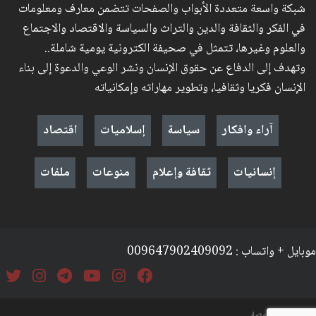
شبكة واسعة متعددة الأبواب والصفحات تتضمن معارف ومعلومات
في الفكر والثقافة والدين والتراث والسياسة والاقتصاد والاجتماع
والعلوم وغيرها، تتمثل في صحيفة الكترونية يومية شاملة..
وتهدف إلى الدفاع عن حقوق الإنسان ونشر الوعي والدعوة إلى بناء
الإنسان فكريا وثقافيا، وتطوير مهاراته وإمكانياته
آراء وافكار
سياسة
إسلاميات
اقتصاد
إنسانيات
ثقافة وإعلام
منوعات
ملفات
موبايل + واتساب : 009647902409092
السياسة والخصوصة