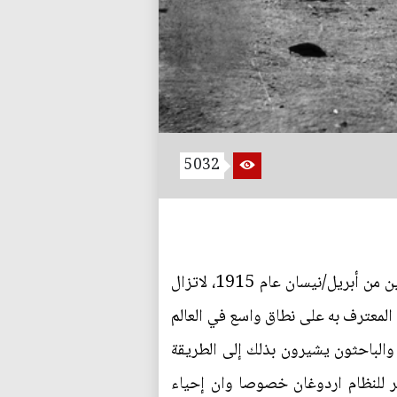
5032
على الرغم من مرور 100 عام على أشهر مذبحة في التاريخ ارتكبها الأتراك ضد الأرمن في الرابع والعشرين من أبريل/نيسان عام 1915، لاتزال
ن قتيل جريمة ابادة جماعية، ومن المعترف به على نطاق واسع في العالم
 والباحثون يشيرون بذلك إلى الطريقة
ر للنظام اردوغان خصوصا وان إحياء