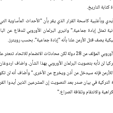
 كتابة التاريخ.
ية تمثل إبادة جماعية." وانبرى البرلمان الأوروبي للدفاع عن البا
يكية يصف قتل الأرمن علنا بأنه "إبادة جماعية". بحسب رويترز.
وتركيا مرشحة للانضمام إلى الاتحاد الأوروبي المؤلف من 28 دولة لكن محادثا
ا لن تأبه بتصويت البرلمان الأوروبي بهذا الشأن. واضاف اردوغان "
ة للأرمن فإنه سيدخل من أذن ويخرج من الأخرى." وأضاف أنه لن تك
ية التركية في بيان صدر بعد التصويت إن المشرعين الذين أيدوا القرا
كراهية والانتقام وثقافة الصراع."