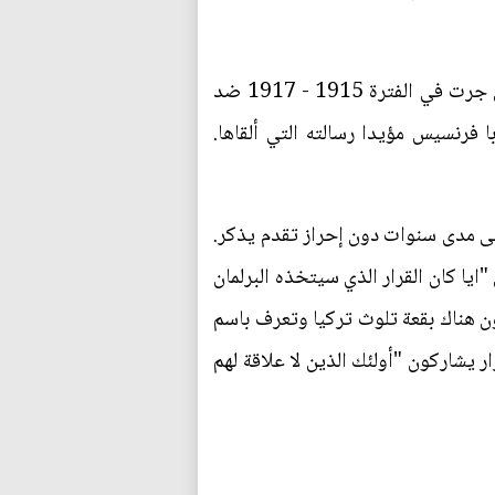
وأيد أعضاء البرلمان الأوروبي برفع الأيدي وبأغلبية كاسحة القرار الذي يقر بأن "الأحداث المأساوية التي جرت في الفترة 1915 - 1917 ضد
با فرنسيس مؤيدا رسالته التي ألقاها.
ت الانضمام للاتحاد تتعثر على مدى سنوات دون إحراز تقدم يذكر.
ايا كان القرار الذي سيتخذه البرلمان
ون هناك بقعة تلوث تركيا وتعرف باسم
ر يشاركون "أولئك الذين لا علاقة لهم