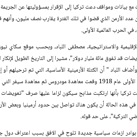
قت مع بيانات ومواقف دعت تركيا إلى الإقرار بمسؤوليتها عن الجريمة و
عدد الأرمن الذي قضوا في تلك الفترة يقارب نصف مليون، وأنهم ق
 في الحرب العالمية الأولى.
إقليمية والاستراتيجية، مصطفى اللباد، وبحسب موقع سكاي نيوز
ات قد تفوق مائة مليار دولار"، مشيرا إلى التاريخ الطويل لإنكار ال
لان الجمهورية التركية عام 1923. وأضاف اللباد " أن الكتلة الأرمينية الأساسية، التي ت
وبعد خسارة تركيا في الحرب العالمية الأولى عام 1918 وقعت معاهدة مودرو
فت تركيا بأنها ارتكبت مذابح سيكون لزاما عليها صرف "تعويضات 
 في هذه الحالة أن يكون هناك تواصل بين حدود أرمينيا وبعض الأ
ضي التركية"، على حد قوله.