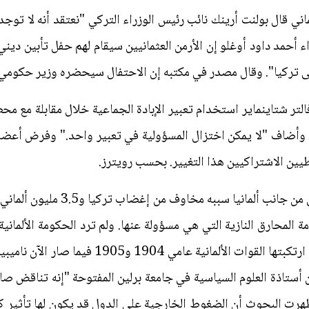
ني قال بولنت أرينك نائب رئيس الوزراء التركي "نعتقد أنه لا توج
ء أحمد داود أوغلو إن الأرمن العثمانيين سيقام لهم حفل تأبين دين
 تركيا". وقال مصدر في مكتبه إن الاحتفال سيحضره وزير حكومي.
لتر شتاينماير استخدام تعبير الإبادة الجماعية خلال مقابلة مع مح
 وأضاف "لا يمكن اختزال المسؤولية في تعبير واحد." وفرض أعضاء
ين الاشتراكيين هذا التغيير. بحسب رويترز.
ويقول محللون إن هذا التردد حتى الآ
أزمة المحارق النازية التي هي مسؤولة عنها. ولم ترد الحكومة الألما
من المطالبة بوصف مذابح هيريرو التي ارتكبتها القو
 أستاذة العلوم السياسية في جامعة برلين المفتوحة "إنه تناقض صاد
 أظهرت البحوث أن الضغوط الخارجية على الدول قد يكون لها تأثير كبير