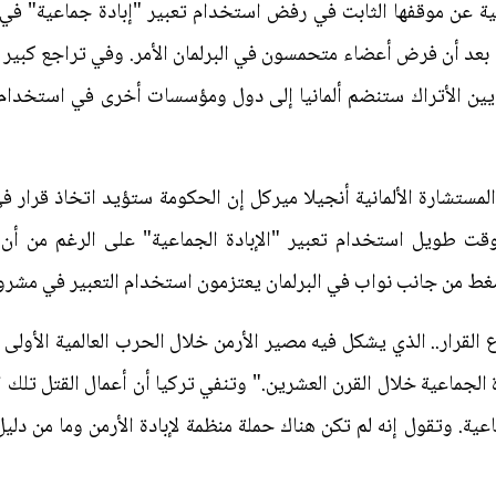
ية بعد أن فرض أعضاء متحمسون في البرلمان الأمر. وفي تراجع كبي
ايين الأتراك ستنضم ألمانيا إلى دول ومؤسسات أخرى في استخدام ا
ستشارة الألمانية أنجيلا ميركل إن الحكومة ستؤيد اتخاذ قرار ف
نذ وقت طويل استخدام تعبير "الإبادة الجماعية" على الرغم من أ
لضغط من جانب نواب في البرلمان يعتزمون استخدام التعبير في مشرو
قرار.. الذي يشكل فيه مصير الأرمن خلال الحرب العالمية الأولى مث
دة الجماعية خلال القرن العشرين." وتنفي تركيا أن أعمال القتل تلك
عية. وتقول إنه لم تكن هناك حملة منظمة لإبادة الأرمن وما من د