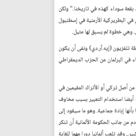
د بقعة سوداء كهذه في تاريخنا." ولكن
ي في البطريركية الأرمنية في إسطنبول
 وهي خطوة لم يسبق لها مثيل.
طة تلفزيون (إيه.آر.دي) ونفى أن يكون
 في البرلمان عن الحزب الديمقراطي
ن من جانب ألمانيا سببه مخاوف من إغضاب تركيا و3.5 مليون ألماني من أصل تركي أو الأتراك المقيمين في
نية أيضا استخدام التعبير بسبب مخاوف
ات الألمانية عامي 1904 و1905 فيما صار الآن ناميبيا بأنها إبادة جماعية. وهو ما سيقود إلى
م من جانب الحكومة الألمانية أن تنكر
.. وقد تلعب ألمانيا دورا مهما للغاية