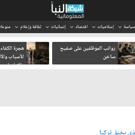
ياسة
إسلاميات
اقتصاد
إنسانيات
ثقافة وإعلام
منوعا
رواتب الموظفين على صفيح
هجرة الكفاءا
ساخن
الأسباب والآث
والإدارية
لذي يخنق تركيا