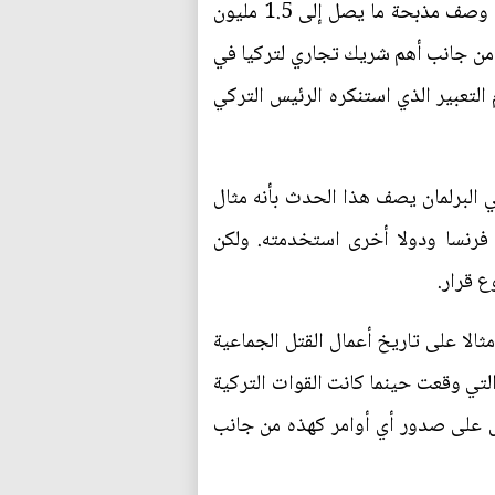
من جانب اخر تراجعت الحكومة الألمانية عن موقفها الثابت في رفض استخدام تعبير "إبادة جماعية" في وصف مذبحة ما يصل إلى 1.5 مليون
ر من جانب أهم شريك تجاري لتركيا في
لتعبير الذي استنكره الرئيس التركي
ي البرلمان يصف هذا الحدث بأنه مثال
ن فرنسا ودولا أخرى استخدمته. ولكن
ع قرار.
الا على تاريخ أعمال القتل الجماعية
 التي وقعت حينما كانت القوات التركية
ليل على صدور أي أوامر كهذه من جانب