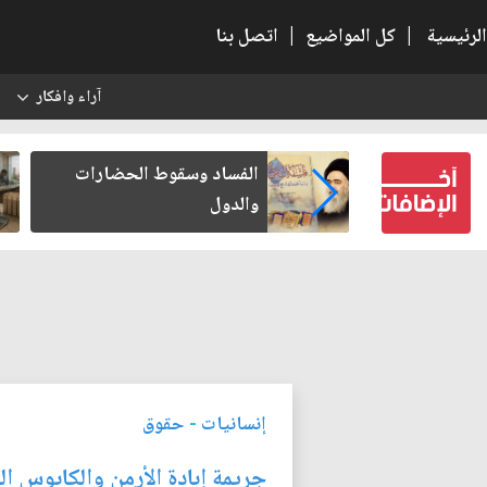
الرئيسية
|
كل المواضيع
|
اتصل بنا
آراء وافكار
س
بعين كتب لنفسه
الفساد وسقوط الحضارات
والدول
إنسانيات
-
حقوق
جريمة إبادة الأرمن والكابوس ا