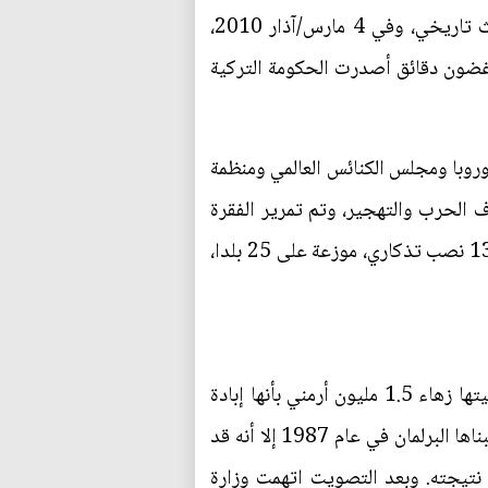
دولة من بينها إيطاليا وروسيا وفرنسا، و42 ولاية أميركية قبل عام 2015، رسميا بوقوع المجازر كحدث تاريخي، وفي 4 مارس/آذار 2010،
 غضون دقائق أصدرت الحكومة التركية
أوروبا ومجلس الكنائس العالمي ومنظمة
 الحرب والتهجير، وتم تمرير الفقرة
301 في القانون التركي في عام 2005 يجرم فيه الاعتراف بالمذابح في تركيا. يذكر أن هناك أكثر من 135 نصب تذكاري، موزعة على 25 بلدا،
وفي هذا الشأن فقد أيد البرلمان الأوروبي قرارا يصف المذبحة التي جرت قبل قرن من الزمان وراح ضحيتها زهاء 1.5 مليون أرمني بأنها إبادة
وذلك بعد بضعة ايام من استخدام البابا فرنسيس نفس المصطلح. وعلى الرغم من أن القرار يكرر عبارات تبناها البرلمان في عام 1987 إلا أنه قد
نتيجته. وبعد التصويت اتهمت وزارة