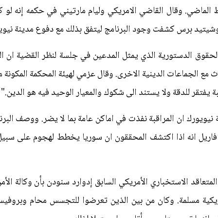
لماضي. وقال القاضي الامريكي وليام مارتيني في حكمه إنه لو ك
اسوشيتيد برس كشفت وجود البرنامج ليتفق بذلك مع دفوع مدينة نيوي
لحقوق الدستورية الذي يمثل المدعين في جلسة لنظر القضية ان 
مع الجماعات الدينية الاخرى. وقال عزمي لهيئة المحكمة المكونة
بة يفتقر للدقة ولا يستند الى شكوك والمعيار الوحيد فيه هو الدين.
 نيويورك ان المراقبة نفذت في اماكن عامة بما لا يضر. ووصف البرن
فاريل انه اذا اكتشف المحققون ان سوريا يخطط لهجوم على سبيل 
المتعاقد الاستخباري الأمريكي السابق إدوارد سنودن بأن وكالة الأ
ية مسلمة. وكان من بين الذين تعرضوا للتجسس محام وبروفيسو