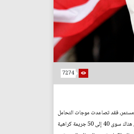
7274
د مستمر، فقد تصاعدت موجات التحامل
والكراهية ضد المسلمين بشكل كبير بعد أحداث الحادي عشر من سبتمبر، وقبل أحداث 11 سبتمبر، لم يكن هناك سوى 40 إلى 50 جريمة كراهية