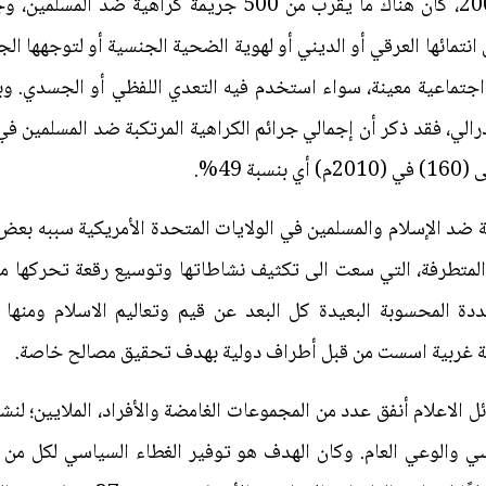
ضد المسلمين في السنة. وفي عام 2001، كان هناك ما يقرب من 00
مائها العرقي أو الديني أو لهوية الضحية الجنسية أو لتوجهها الج
ة اجتماعية معينة، سواء استخدم فيه التعدي اللفظي أو الجسدي. 
ي، فقد ذكر أن إجمالي جرائم الكراهية المرتكبة ضد المسلمين في ال
ضد الإسلام والمسلمين في الولايات المتحدة الأمريكية سببه بعض ا
المتطرفة، التي سعت الى تكثيف نشاطاتها وتوسيع رقعة تحركها م
دة المحسوبة البعيدة كل البعد عن قيم وتعاليم الاسلام ومنه
يعة غربية اسست من قبل أطراف دولية بهدف تحقيق مصالح خاصة.
ل بعض وسائل الاعلام أنفق عدد من المجموعات الغامضة والأفراد، الملايين
اسي والوعي العام. وكان الهدف هو توفير الغطاء السياسي لكل من 