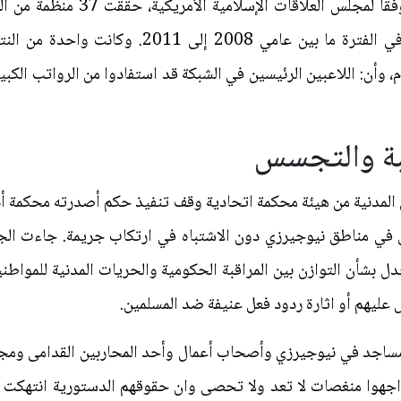
وحرب إسرائيل على الفلسطينيين. ووف
عائدات تصل إلى 119 مليون دولار في الفترة ما بي
م، وأن: اللاعبين الرئيسين في الشبكة قد استفادوا من الرواتب الكبي
بة والتجسس
لمدنية من هيئة محكمة اتحادية وقف تنفيذ حكم أصدرته محكمة أدن
 في مناطق نيوجيرزي دون الاشتباه في ارتكاب جريمة. جاءت الج
بشأن التوازن بين المراقبة الحكومية والحريات المدنية للمواطن
ليهم أو اثارة ردود فعل عنيفة ضد المسلمين.
 مساجد في نيوجيرزي وأصحاب أعمال وأحد المحاربين القدامى ومجم
201 . وقالوا انهم واجهوا منغصات لا تعد ولا تحصى وان حقوقهم الدستورية 