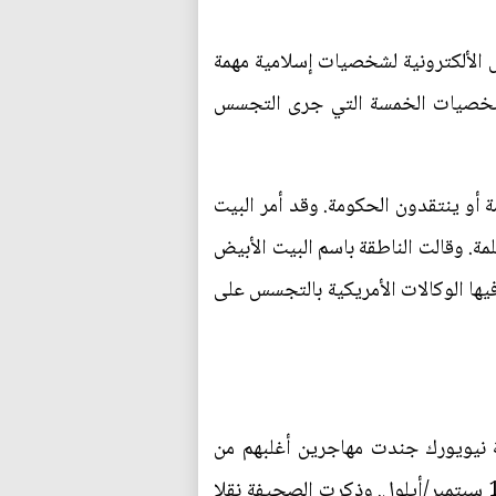
ئل الألكترونية لشخصيات إسلامية مهمة
لشخصيات الخمسة التي جرى التجسس
 أو ينتقدون الحكومة. وقد أمر البيت
. وقالت الناطقة باسم البيت الأبيض
فيها الوكالات الأمريكية بالتجسس على
 نيويورك جندت مهاجرين أغلبهم من
المسلمين كمخبرين يتنصتون على رواد المقاهي والمطاعم والمساجد في السنوات التي أعقبت هجمات 11 سبتمبر/أيلول. وذكرت الصحيفة نقلا