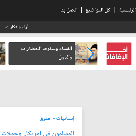
الرئيسية
|
كل المواضيع
|
اتصل بنا
آراء وافكار
س
بعين كتب لنفسه
الفساد وسقوط الحضارات
والدول
إنسانيات
-
حقوق
المسلمون في امريكا.. وحملات ا