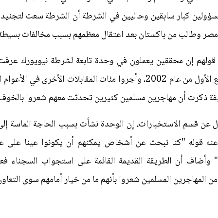
سؤولين كبار سابقين وحاليين في الشرطة أن الشرطة سعت لتجنيد م
 مصر وطالب من باكستان بعد اعتقال معظمهم بسبب مخالفات بسيطة
ولهم إن محققين يعملون في وحدة تابعة لشرطة نيويورك عرفت
أجروا 220 مقابلة لهذا الغرض في الربع الأول من عام 2002، وأجروا مئات الم
يفة ذكرت أن مهاجرين مسلمين كثيرين تحدثت معهم شعروا بالخوف 
ل عن قسم الاستخبارات، إن الوحدة نشأت بسبب الحاجة الماسة إلى
 عنه قوله "كنا نبحث عن أشخاص يمكنهم أن يكونوا عينا على عا
وأضاف أن الطريقة القديمة القائمة على استجواب السجناء فعال
من المهاجرين المسلمين شعروا بأنهم ما من خيار أمامهم سوى التعاو