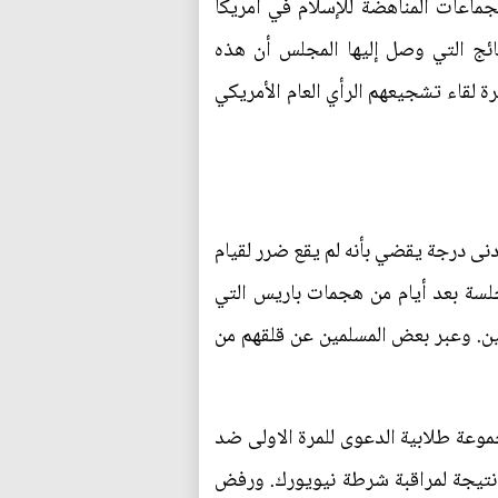
قًا لمجلس العلاقات الإسلامية الأمريكية، حققت 37 منظمة من الجماعات المناهضة للإسلام في أمريكا
ن عامي 2008 إلى 2011. وكانت واحدة من النتائج التي وصل إليها المجلس أن هذه
رة لقاء تشجيعهم الرأي العام الأمريكي
ى درجة يقضي بأنه لم يقع ضرر لقيام
لسة بعد أيام من هجمات باريس التي
ين. وعبر بعض المسلمين عن قلقهم من
وعة طلابية الدعوى للمرة الاولى ضد
انتهكت نتيجة لمراقبة شرطة نيويورك. ورفض