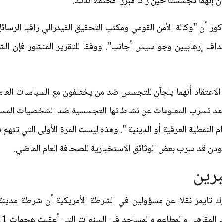
ن إنهما تجسستا حين رأتا مبررا محتملا لذلك.
كور أن "وكالة الأمن القومي ومكتب التحقيق الفيدرالي راقبا الرسا
اف إرهابيين وجواسيس أجانب". ووفقا للتقرير المنشور فإن ا
أ الاعتقاد أنهما يلجآن للتجسس ضد من يختلفون مع السياسات العامة
بعد تسرب المعلومات عن نشاطاتها التجسسية ضد الشخصيات المسلمة
النمطية العرقية أو الدينية ". وهذه ليست المرة الأولى التي تتهم 
ودن قد سرب بعض الوثائق الاستخبارية للصحافة العام الماضي.
رين
تايمز نقلا عن مسؤولين في الشرطة الأمريكية أن شرطة مدينة