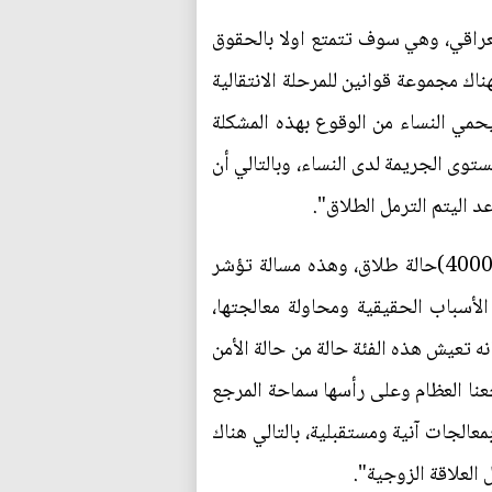
العراقي، وهي سوف تتمتع اولا بالحقوق
اك مجموعة قوانين للمرحلة الانتقالية
حمي النساء من الوقوع بهذه المشكلة
وى الجريمة لدى النساء، وبالتالي أن
 اليتم الترمل الطلاق".
"في إحصائية بسيطة تشير إلى أن معدل الطلاق في كربلاء المقدسة وحدها ولسنة (2016) فاق العدد(4000)حالة طلاق، وهذه مسالة تؤشر
لأسباب الحقيقية ومحاولة معالجتها،
ه تعيش هذه الفئة حالة من حالة الأمن
نا العظام وعلى رأسها سماحة المرجع
عالجات آنية ومستقبلية، بالتالي هناك
العلاقة الزوجية".