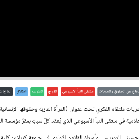
دفاع عن الحقوق والحريات
ملتقى النبأ الاسبوعي
الزواج
العنوسة
الطلاق
العازبات
يات ملتقاه الفكري تحت عنوان (المرأة العازبة وحقوقها الإنسانية
مية في ملتقى النبأ الأسبوعي الذي يُعقد كلّ سبتٍ بمقرّ مؤسسة النبأ
لحسيني التدريسي وأستاذ القانون الإداري في جامعة كربلاء- كلية ا