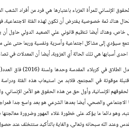
حقوق الإنساني للمرأة العزباء باعتبارها هي فرد من أفراد الشعب 
لحال هناك ثمة خصوصية يفترض أن تكون لهذه الفئة الاجتماعية، فهن
كل خاص، وهناك أيضا تنظيم قانوني علي الصعيد الدولي حاول أن ي
مع سيؤدي إلى مشاكل اجتماعية وأسرية ونفسية وربما حتى على مست
دى أسبابها هي تلك الحالة أي العزوبة، أيضا أن المعدلات في تصاعد
بلة موقوتة في المجتمع، فلابد من استيعاب هذه الفئة ودراسة ا
حقوقهم الإنسانية، وأول حق من هذه الحقوق هو الأمن الإنساني، وان
ا الاجتماعي والصحي، أيضا بعدها الشرعي هو بعد واسع جدا فمراجع
تبه، وهو دائما ما يؤكد على خطورة غلاء المهور وضرورة معالجتها بم
دس وعند الله سبحانه وتعالى، والغاية بالتأكيد ستتخلف عند حصول 