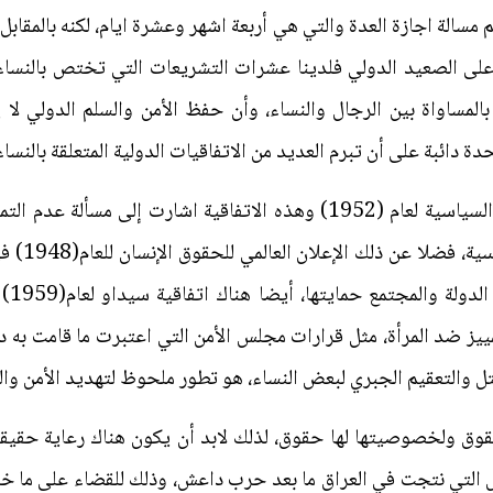
 مسالة اجازة العدة والتي هي أربعة اشهر وعشرة ايام، لكنه بالمقابل
لى الصعيد الدولي فلدينا عشرات التشريعات التي تختص بالنساء ا
من العام(1945) ليوصي بالمساواة بين الرجال والنساء، وأن حفظ الأمن والسلم 
حدة دائبة على أن تبرم العديد من الاتفاقيات الدولية المتعلقة بالنساء
"منها على سبيل المثال حقوق النساء السياسية لعام (1952) وهذه الاتفاقية
ييز ضد المرأة، مثل قرارات مجلس الأمن التي اعتبرت ما قامت به 
قتل والتعقيم الجبري لبعض النساء، هو تطور ملحوظ لتهديد الأمن وا
ها حقوق ولخصوصيتها لها حقوق، لذلك لابد أن يكون هناك رعاية ح
التي نتجت في العراق ما بعد حرب داعش، وذلك للقضاء على ما خلفت