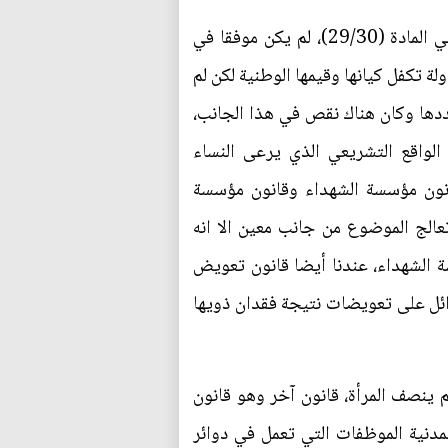
"أيضا لو رجعنا إلى التشريعات التي كفلة تلك الحقوق، فالمشرع العراقي على صعيد الدستور العراقي في المادة (29/30)، لم يكن موفقا في
لة تكفل كيانها وقيمها الوطنية لكن لم
الشباب ولم يحددها وكان هناك نقص في هذا الجانب،
وى الواقع التشريعي الذي يرعى النساء
 قانون مؤسسة الشهداء وقانون مؤسسة
عالج الموضوع من جانب معين الا انه
 الشهداء، عندنا أيضا قانون تعويض
يضا تناول مسالة حصول بعض العوائل على تعويضات نتيجة فقدان ذويها
 ينصف المرأة، قانون آخر وهو قانون
ن الخدمة المدنية الموظفات التي تعمل في دوائر