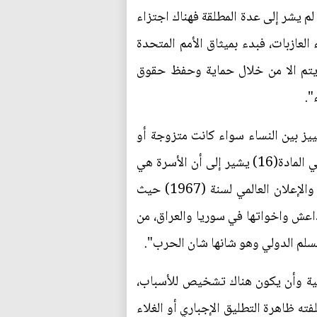
 لم يشر إلى عدة المطلقة فهناك اجتزاء
لعازبات، فبدء بميثاق الأمم المتحدة
الدولي لا يتم الا من خلال حماية وحفظ حقوق
".
 اشارت إلى مسألة عدم التمييز بين النساء سواء كانت متزوجة أو
غير متزوجة في التمتع بالحقوق السياسية، فضلا عن ذلك الإعلان العالمي للحقوق الإنسان للعام(1948) في المادة(16) يشير إلى أن الأسرة هي
الخلية الأساسية للمجتمع ويجب على الدولة والمجتمع حمايتها، أيضا هناك اتفاقية سيداو لعام(1959) والإعلان العالمي لسنة (1967) حيث
داعش واخواتها في سوريا والعراق، من
لسلم الدولي وهو شانها شان الحرب".
قيقية وأن يكون هناك تشخيص للأسباب،
ه ظاهرة التطليق الإجباري أو الغلاء