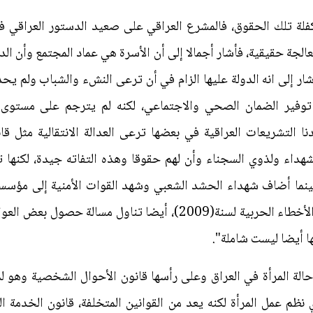
عالجة حقيقية، فأشار أجمالا إلى أن الأسرة هي عماد المجتمع وأن الدو
 لنا اليات الكفالة، في المادة(29)أشار إلى انه الدولة عليها الزام في أن ترعى النشء و
 يدعو إلى توفير الضمان الصحي والاجتماعي، لكنه لم يترجم على مست
نا التشريعات العراقية في بعضها ترعى العدالة الانتقالية مثل
شهداء ولذوي السجناء وأن لهم حقوقا وهذه التفاته جيدة، لكنها ت
حينما أضاف شهداء الحشد الشعبي وشهد القوات الأمنية إلى مؤسسة
ضحايا الإرهاب والعمليات العسكرية والأخطاء الحربية لسنة(2009)، أ
ها أيضا ليست شاملة".
ة المرأة في العراق وعلى رأسها قانون الأحوال الشخصية وهو لم
لعراقي(37)لسنة (2015) الذي نظم عمل المرأة لكنه يعد من القوانين المتخلفة، قانو