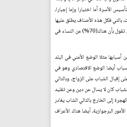
يس الأسرة أما اختيارا وإما إجبارا،
، بالتي فكل هذه الأصناف يطلق عليها
مفهوم واحد وهو المرأة العازبة، هذه الشريحة وفي إحصائيات مبسطة من مثل إحصائيات المعهد الهولندي تقول بأن هناك(70%) من النساء في
سبابها مثلا الوضع الأمني في البلد
أسباب أيضا الوضع الاقتصادي وهو في
 إقبال الشباب على الزواج، وبالتالي
لشباب كان لا يسال عن دين وعن تقليد
لهجرة إلى الخارج بالتالي الشاب يغادر
أمور البرجوازية، أيضا هناك الأعراف