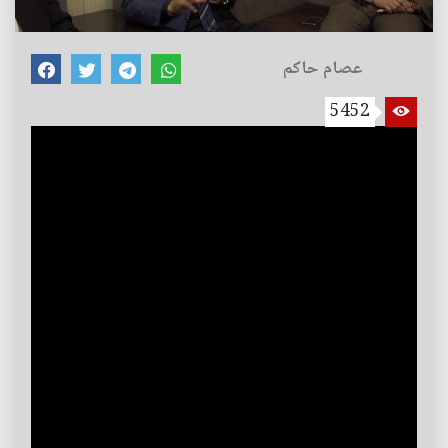
عصام حاكم
5452