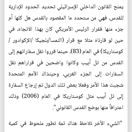
يمنح القانون الداخلي الإسرائيلي تحديد الحدود الإدارية
للقدس، فهي من ستحدد ما المقصود بالقدس هل كلها أم
جزء منها فقرار الرئيس الأمريكي كان بهذا الاتجاه، في
حين لو قارناه مثلا مع قرار (النمسا/بلجيكا /الإكوادور /
كوستاريكا) في العام (83)، حينما قرروا نقل سفاراتهم إلى
القدس من تل أبيب وكانوا واضحين في قراراهم نقل
السفارات إلى الجزء الغربي، وحينذاك الأمم المتحدة
شجبت هذا الأمر وفعلا بعض تلك الدول تم إرجاع السفارة
إلى تل أبيب مثل كوستاريكا في العام (2006) وذلك
اعترافاً منها بوضع القدس القانوني".
"الشيء الآخر نلاحظ هناك ثمة تطور ملحوظ في كمية