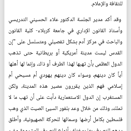
للثقافة والإعلام.
وقد أكد مدير الجلسة الدكتور علاء الحسيني التدريسي
وأستاذ القانون الإداري في جامعة كربلاء- كلية القانون
والباحث في مركز آدم بشكل تفصيلي ومتسلسل على "إن
القدس ليست مدينة أمريكية أو بريطانية حتى تذهب
الدول العظمى بأن تهبها لهذا الطرف أو ذاك، وإنما لها أهلها
أياً كان دينهم، وسواء كان دينهم يهودي أم مسيحي أم
إسلامي فهم الذين يقررون مصير هذه المدينة، ولكن
المستغرب إن الدول الاستعمارية دأبت على أن تهب ما لا
تملك، وذلك من خلال وعد بلفور السيئ الصيت الذي وهب
فلسطين بكامل أرضها وسمائها للحركة الصهيونية، وأطلق
يدهم للتصرف بها بمختلف أنواع التصرف المشروعة وغير