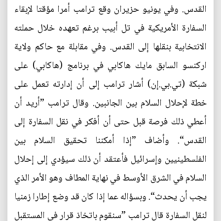
القدس. وفي يونيو حزيران وقع ترامب أمرا مؤقتا لإبقاء
السفارة الأمريكية في تل أبيب برغم تعهده خلال حملته
الانتخابية بنقلها إلى القدس. وفي مقابلة مع حاكم ولاية
اركنسو السابق مايك هاكابي في برنامج (هاكابي) على
شبكة (تي.بي.إن) أشار ترامب إلى أن إدارته تعمل على
خطة لإحلال السلام بين الجانبين. وقال ترامب ”أريد أن
أعطي ذلك فرصة قبل حتى أن أفكر في نقل السفارة إلى
القدس“. وأضاف ”إذا أمكننا تحقيق السلام بين
الفلسطينيين وإسرائيل فأعتقد أن ذلك سيؤدي إلى إحلال
السلام في الشرق الأوسط في نهاية المطاف وهو الأمر الذي
يجب أن يحدث“. وبسؤاله عما إذا كان قد وضع إطارا زمنيا
لنقل السفارة قال ترامب ”سنقوم باتخاذ قرار في المستقبل