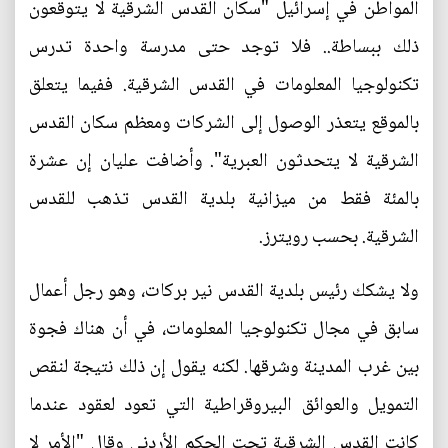
المواطن في إسرائيل "سكان القدس الشرقية لا يتوقعون
ذلك ببساطة.. فلا توجد حتى مدرسة واحدة تدرس
تكنولوجيا المعلومات في القدس الشرقية. ففيما يتعلق
بالموقع يتعذر الوصول إلى الشركات ومعظم سكان القدس
الشرقية لا يتحدثون العبرية". وأضافت عليان إن عشرة
بالمئة فقط من ميزانية بلدية القدس تذهب للقدس
الشرقية. بحسب رويترز.
ولا يشكك رئيس بلدية القدس نير بركات، وهو رجل أعمال
سابق في مجال تكنولوجيا المعلومات، في أن هناك فجوة
بين غرب المدينة وشرقها. لكنه يقول إن ذلك نتيجة لنقص
التمويل والعوائق البيروقراطية التي تعود لعقود عندما
كانت القدس الشرقية تحت الحكم الأردني وقال "الأمر لا