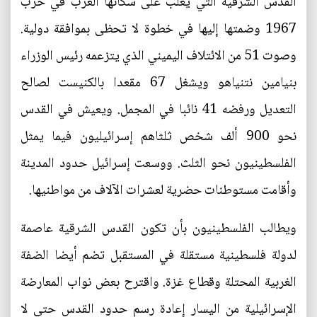
القدس الشرقية التي يغلب على سكانها العرب في حرب
1967 وضمتها إليها في خطوة لا تحظى بموافقة دولية.
وصوت 51 من الائتلاف اليميني الذي يتزعمه رئيس الوزراء
بنيامين نتنياهو ويشغل 67 مقعدا بالكنيست لصالح
التعديل ورفضه 41 نائبا في المجمل. ويعيش في القدس
نحو 900 ألف شخص ثلثاهم إسرائيليون فيما يمثل
الفلسطينيون نحو الثلث. ووسعت إسرائيل حدود المدينة
وأقامت مستوطنات حضرية لعشرات الآلاف من مواطنيها.
ويطالب الفلسطينيون بأن تكون القدس الشرقية عاصمة
لدولة فلسطينية مستقلة في المستقبل تضم أيضا الضفة
الغربية المحتلة وقطاع غزة. واقترح بعض نواب المعارضة
الإسرائيلية من اليسار إعادة رسم حدود القدس حتى لا