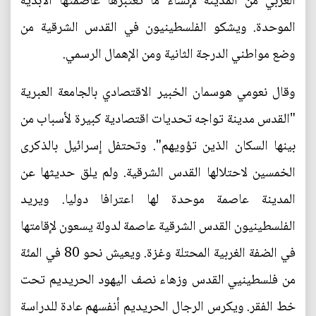
العربي من المدينة لإنشاء ما تعتبرها عاصمتها الأبدية
الموحدة. ويشكو الفلسطينيون في القدس الشرقية من
وضع مواطني الدرجة الثانية ومن الإهمال الرسمي.
وقال نعومي هوسمان الخبير الاقتصادي بالجامعة العبرية
"القدس مدينة تواجه تحديات اقتصادية كبيرة لأسباب من
بينها السكان الذين تؤويهم". وتحتفل إسرائيل بالذكرى
الخمسين لاحتلالها القدس الشرقية. ولم يلق حديثها عن
المدينة عاصمة موحدة لها اعترافا دوليا. ويريد
الفلسطينيون القدس الشرقية عاصمة لدولة يسعون لإقامتها
في الضفة الغربية المحتلة وغزة. ويعيش نحو 80 في المئة
من فلسطينيي القدس وزهاء نصف اليهود الحريديم تحت
خط الفقر. ويكرس الرجال الحريديم أنفسهم عادة للدراسة