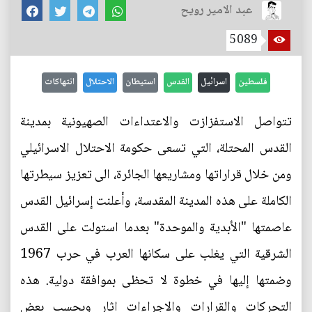
عبد الامير رويح
5089
فلسطين
اسرائيل
القدس
استيطان
الاحتلال
انتهاكات
تتواصل الاستفزازت والاعتداءات الصهيونية بمدينة
القدس المحتلة، التي تسعى حكومة الاحتلال الاسرائيلي
ومن خلال قراراتها ومشاريعها الجائرة، الى تعزيز سيطرتها
الكاملة على هذه المدينة المقدسة، وأعلنت إسرائيل القدس
عاصمتها "الأبدية والموحدة" بعدما استولت على القدس
الشرقية التي يغلب على سكانها العرب في حرب 1967
وضمتها إليها في خطوة لا تحظى بموافقة دولية. هذه
التحركات والقرارات والاجراءات اثار وبحسب بعض