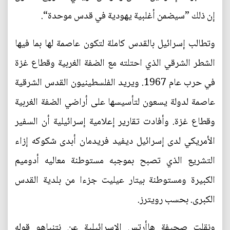
إن ذلك ”سيضمن أغلبية يهودية في قدس موحدة“.
وتطالب إسرائيل بالقدس كاملة لتكون عاصمة لها بما فيها
الشطر الشرقي الذي احتلته مع الضفة الغربية وقطاع غزة
في حرب عام 1967. ويريد الفلسطينيون القدس الشرقية
عاصمة لدولة يسعون لتأسيسها على أراضي الضفة الغربية
وقطاع غزة. وأفادت تقارير إعلامية إسرائيلية أن السفير
الأمريكي لدى إسرائيل ديفيد فريدمان أبدى شكوكه إزاء
التشريع الذي تصبح بموجبه مستوطنة معاليه أدوميم
الكبيرة ومستوطنة بيتار عيليت جزءا من بلدية القدس
الكبرى. بحسب رويترز.
ونقلت صحيفة هاأرتس الإسرائيلية عن نتنياهو قوله