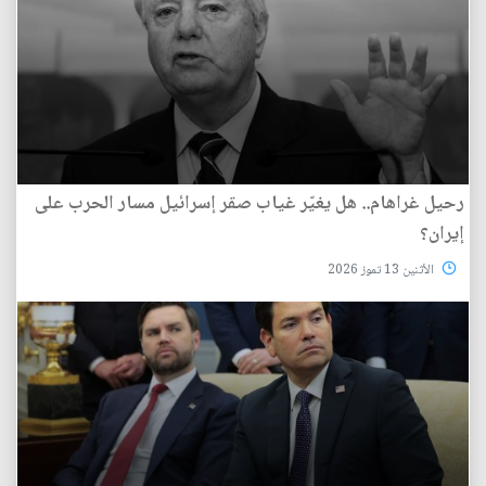
رحيل غراهام.. هل يغيّر غياب صقر إسرائيل مسار الحرب على
إيران؟
الأثنين 13 تموز 2026