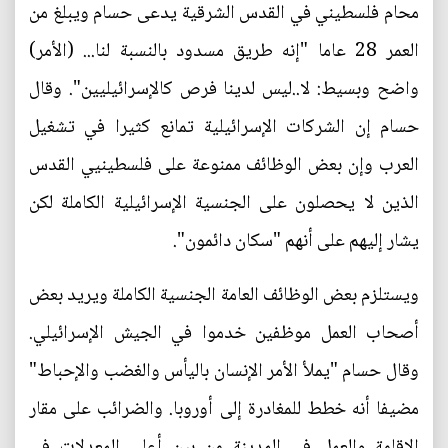
محام فلسطيني في القدس الشرقية يدعى حسام ويبلغ من
العمر 28 عاما "إنه طريق مسدود بالنسبة لنا... (الأمر)
واضح وبسيط: لا..ليس لدينا فرص كالإسرائيليين". وقال
حسام إن الشركات الإسرائيلية تمانع كثيرا في تشغيل
العرب وإن بعض الوظائف ممنوعة على فلسطينيي القدس
الذين لا يحصلون على الجنسية الإسرائيلية الكاملة لكن
يشار إليهم على أنهم "سكان دائمون".
ويستلزم بعض الوظائف العامة الجنسية الكاملة ويريد بعض
أصحاب العمل موظفين خدموا في الجيش الإسرائيلي.
وقال حسام "يملأ الأمر الإنسان باليأس والغضب والإحباط"
مضيفا أنه خطط للمغادرة إلى أوروبا. والضرائب على مقار
الإقامة والعمل في المدينة من بين أعلى المعدلات في