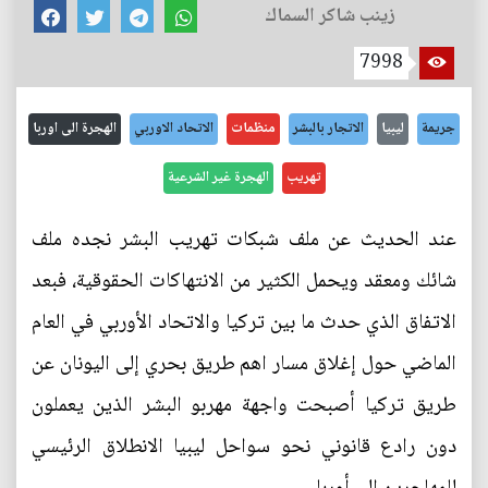
زينب شاكر السماك
7998
جريمة
ليبيا
الاتجار بالبشر
منظمات
الاتحاد الاوربي
الهجرة الى اوربا
تهريب
الهجرة غير الشرعية
عند الحديث عن ملف شبكات تهريب البشر نجده ملف
شائك ومعقد ويحمل الكثير من الانتهاكات الحقوقية، فبعد
الاتفاق الذي حدث ما بين تركيا والاتحاد الأوربي في العام
الماضي حول إغلاق مسار اهم طريق بحري إلى اليونان عن
طريق تركيا أصبحت واجهة مهربو البشر الذين يعملون
دون رادع قانوني نحو سواحل ليبيا الانطلاق الرئيسي