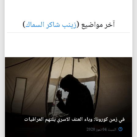
آخر مواضيع (
زينب شاكر السماك
)
في زمن كورونا: وباء العنف الاسري يلتهم العراقيات
السبت 04 تموز 2020