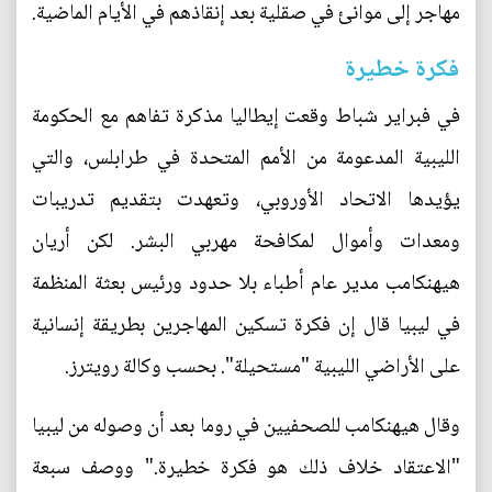
مهاجر إلى موانئ في صقلية بعد إنقاذهم في الأيام الماضية.
فكرة خطيرة
في فبراير شباط وقعت إيطاليا مذكرة تفاهم مع الحكومة
الليبية المدعومة من الأمم المتحدة في طرابلس، والتي
يؤيدها الاتحاد الأوروبي، وتعهدت بتقديم تدريبات
ومعدات وأموال لمكافحة مهربي البشر. لكن أريان
هيهنكامب مدير عام أطباء بلا حدود ورئيس بعثة المنظمة
في ليبيا قال إن فكرة تسكين المهاجرين بطريقة إنسانية
على الأراضي الليبية "مستحيلة". بحسب وكالة رويترز.
وقال هيهنكامب للصحفيين في روما بعد أن وصوله من ليبيا
"الاعتقاد خلاف ذلك هو فكرة خطيرة." ووصف سبعة