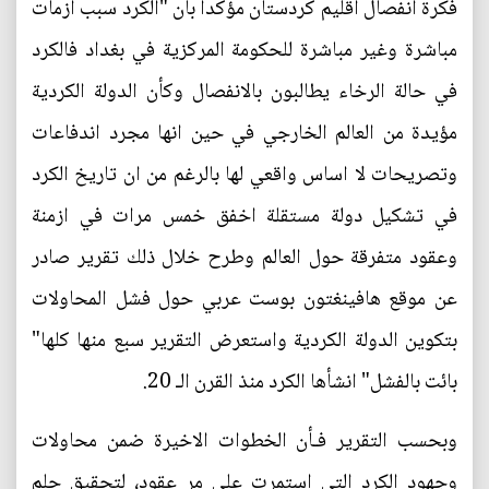
فكرة انفصال اقليم كردستان مؤكداً بان "الكرد سبب ازمات
مباشرة وغير مباشرة للحكومة المركزية في بغداد فالكرد
في حالة الرخاء يطالبون بالانفصال وكأن الدولة الكردية
مؤيدة من العالم الخارجي في حين انها مجرد اندفاعات
وتصريحات لا اساس واقعي لها بالرغم من ان تاريخ الكرد
في تشكيل دولة مستقلة اخفق خمس مرات في ازمنة
وعقود متفرقة حول العالم وطرح خلال ذلك تقرير صادر
عن موقع هافينغتون بوست عربي حول فشل المحاولات
بتكوين الدولة الكردية واستعرض التقرير سبع منها كلها"
بائت بالفشل" انشأها الكرد منذ القرن الـ 20.
وبحسب التقرير فـأن الخطوات الاخيرة ضمن محاولات
وجهود الكرد التي استمرت على مر عقود، لتحقيق حلم