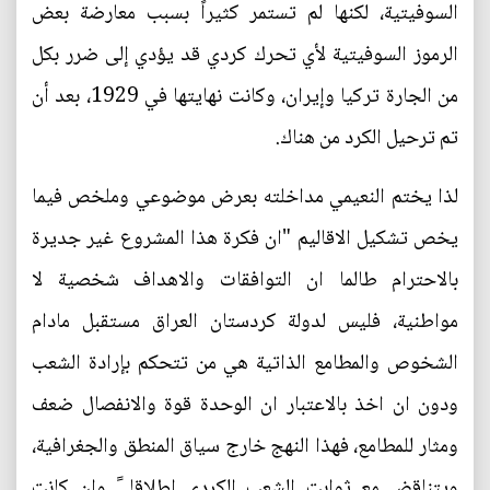
السوفيتية، لكنها لم تستمر كثيراً بسبب معارضة بعض
الرموز السوفيتية لأي تحرك كردي قد يؤدي إلى ضرر بكل
من الجارة تركيا وإيران، وكانت نهايتها في 1929، بعد أن
تم ترحيل الكرد من هناك.
لذا يختم النعيمي مداخلته بعرض موضوعي وملخص فيما
يخص تشكيل الاقاليم "ان فكرة هذا المشروع غير جديرة
بالاحترام طالما ان التوافقات والاهداف شخصية لا
مواطنية، فليس لدولة كردستان العراق مستقبل مادام
الشخوص والمطامع الذاتية هي من تتحكم بإرادة الشعب
ودون ان اخذ بالاعتبار ان الوحدة قوة والانفصال ضعف
ومثار للمطامع، فهذا النهج خارج سياق المنطق والجغرافية،
ويتناقض مع ثوابت الشعب الكردي اطلاقا ً وان كانت