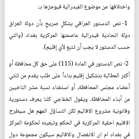
واختلافها عن موضوع الفيدرالية فيوجزها بـ:
1- نص الدستور العراقي بشكلٍ صريحٍ بأن دولة العراق
دولة اتحادية فيدرالية عاصمتها المركزية بغداد (والتي
حسب الدستور لا يجب أن تتبع لأي إقليم).
2- نص الدستور في المادة (115) على حق كل محافظة أو
أكثر المطالبة بتشكيل إقليم بناءاً على طلب يقدم من ثلثي
أعضاء مجلس المحافظة، أو استفتاء نسبة عشر الناخبين
من أبناء المحافظة. ويقول الخفاجي كلنا يعرف دستورية
وقانونية مشروع الاقاليم لكن التساؤل المهم هل سيطرح
الاقليم احقية المركزية في الحكم وتبعيته لحكومة المركز
في بغداد ام ان الانفصال والاقاليم سيكون مجموعة دول