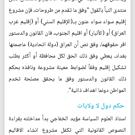
منتدى النبأ بالقول "وفق ما تقدم من طروحات، فإن مشروع
إقليم سواء سواء عنون بــ(الإقليم السني) أو (إقليم غرب
العراق) أو (الأنبار) أو اقليم الجنوب، فان القانون والدستور
اقر حقوقهما، وفق نص أن العراق (دولة اتحادية) عاصمتها
بغداد، يعطي وفق ذلك الحق لكل محافظة أو أكثر بطلب
تشكيل إقليم وفقاً لضوابط معينة مشروعة ونافذه بحكم
ذلك القانون والدستور وفق ما يحقق مصلحة تخدم
المواطن دونما اهداف ذاتية".
حكم دول لا ولايات
استاذ العلوم السياسة مؤيد الخفاجي بدأ مداخلته بقراءة
النصوص القانونية التي تكفل مشروع انشاء الاقاليم