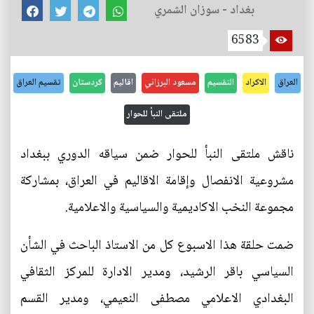
بغداد - سوزان الشمري
6583
العراق
الاكراد
التقسيم
مسعود البرزاني
اقاليم
كردستان
تقسيم العراق
ملتقى النبأ للحوار
ناقش ملتقى النبأ للحوار ضمن سياقه الدوري ببغداد
مشروعية الانفصال وإقامة الاقاليم في العراق، بمشاركة
مجموعة النخب الاكاديمية والسياسية والاعلامية.
ضمت حلقة هذا الاسبوع كل من الاستاذ الباحث في الشأن
السياسي باقر الرشيد، ومدير الادارة للمركز الثقافي
البغدادي الاعلامي مصطفى النعيمي، ومدير القسم