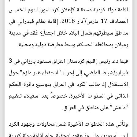
اقامة دولة كردية مستقلة كإعلان كرد سوريا يوم الخميس
المصادف 17 مارس/آذار 2016، إقامة نظام فيدرالي في
مناطق سيطرتهم شمال البلاد خلال اجتماع عُقد في مدينة
رميلان بمحافظة الحسكة، وسط معارضة دولية ومحلية.
فيما دعا رئيس إقليم كردستان العراق مسعود بارزاني في 3
فبراير/شباط الماضي، إلى إجراء "استفتاء غير ملزم" حول
الاستقلال إذ طالب الكرد في العراق بتوسيع دائرة الحكم
الذاتي في السنوات الأخيرة، خصوصاً بعد استيلاء تنظيم
“داعش” على مناطق في العراق.
وتأتي هذه الخطوات الأخيرة ضمن محاولات وجهود الكرد
التي استمرت على مرّ عقود لتحقيق حلم إقامة دولة كردية