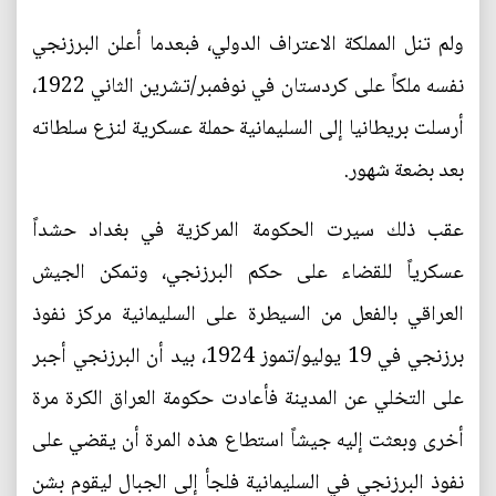
ولم تنل المملكة الاعتراف الدولي، فبعدما أعلن البرزنجي
نفسه ملكاً على كردستان في نوفمبر/تشرين الثاني 1922،
أرسلت بريطانيا إلى السليمانية حملة عسكرية لنزع سلطاته
بعد بضعة شهور.
عقب ذلك سيرت الحكومة المركزية في بغداد حشداً
عسكرياً للقضاء على حكم البرزنجي، وتمكن الجيش
العراقي بالفعل من السيطرة على السليمانية مركز نفوذ
برزنجي في 19 يوليو/تموز 1924، بيد أن البرزنجي أجبر
على التخلي عن المدينة فأعادت حكومة العراق الكرة مرة
أخرى وبعثت إليه جيشاً استطاع هذه المرة أن يقضي على
نفوذ البرزنجي في السليمانية فلجأ إلى الجبال ليقوم بشن