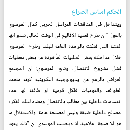
الحكم اساس الصراع
ويتداخل في المناقشات المراسل الحربي كمال الموسوي
بالقول "ان طرح قضية الاقاليم في الوقت الحالي تبدو انها
القشة التي فتكت بالوحدة العامة للبلد، وطرح الموسوي
خلال مداخلته بعض السلبيات المأخوذة من بعض معطيات
فشل مشروع الانفصال، وتابع الموسوي: ان المجتمع
العراقي بالرغم من ايديولوجيته التكوينية كونه متعدد
الطوائف والقوميات فلكل قومية او طائفة لها عدة
انقسامات داخلية بين مطالب بالانفصال ومضاد لتلك الفكرة
لمصالح داخلية ضيقة وليس لمصلحة عامة، والاستقلال ما
هو الا ضجة اعلامية، اذ وبحسب الموسوي ان "ذلك يعود