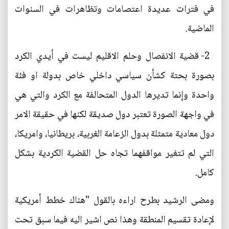
في فترات عديدة اعتصامات وتظاهرات في السنوات
الماضية.
2- قضية الانفصال وحلم الاقليم ليست في أيدي الكرد
بصورة بحتة كشأن سياسي داخلي خاص بدولة او فئة
واحدة وإنما تديرها الدول المتحالفة مع الكرد والتي هي
في واجهة الصورة تعتبر دول صديقة لكنها في حقيقة الامر
دول معادية متمثلة بدول الزعامة الغربية، بريطانيا، وامريكا،
التي لم تتغير مواقفهما تجاه حل القضية الكردية بشكل
كامل.
ومضى الرشيد بطرح اراءه بالقول "هناك خطط أمريكية
لإعادة تقسيم المنطقة وهذا نص اشير اليه فيما سبق تحت