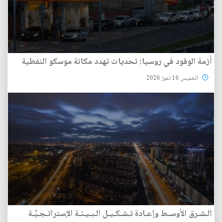
أزمة الوقود في روسيا: تحديات تهدد مكانة موسكو النفطية
الخميس 16 تموز 2026
الـشـرق الأوسـط وإعـادة تـشـكـيـل الـبـيـئـة الإستراتـجـيَّـة