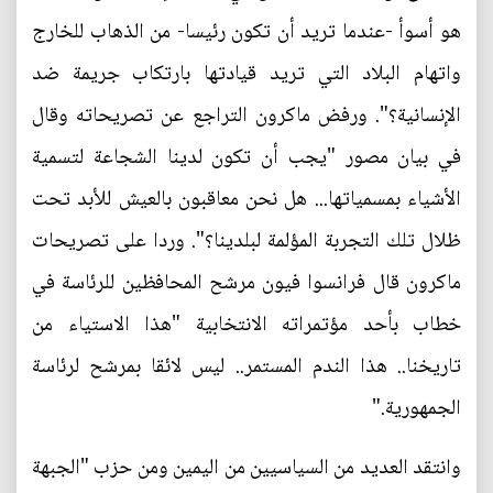
هو أسوأ -عندما تريد أن تكون رئيسا- من الذهاب للخارج
واتهام البلاد التي تريد قيادتها بارتكاب جريمة ضد
الإنسانية؟". ورفض ماكرون التراجع عن تصريحاته وقال
في بيان مصور "يجب أن تكون لدينا الشجاعة لتسمية
الأشياء بمسمياتها... هل نحن معاقبون بالعيش للأبد تحت
ظلال تلك التجربة المؤلمة لبلدينا؟". وردا على تصريحات
ماكرون قال فرانسوا فيون مرشح المحافظين للرئاسة في
خطاب بأحد مؤتمراته الانتخابية "هذا الاستياء من
تاريخنا.. هذا الندم المستمر.. ليس لائقا بمرشح لرئاسة
الجمهورية."
وانتقد العديد من السياسيين من اليمين ومن حزب "الجبهة