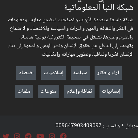
شبكة النبأ المعلوماتية
شبكة واسعة متعددة الأبواب والصفحات تتضمن معارف ومعلومات
في الفكر والثقافة والدين والتراث والسياسة والاقتصاد والاجتماع
والعلوم وغيرها، تتمثل في صحيفة الكترونية يومية شاملة..
وتهدف إلى الدفاع عن حقوق الإنسان ونشر الوعي والدعوة إلى بناء
الإنسان فكريا وثقافيا، وتطوير مهاراته وإمكانياته
آراء وافكار
سياسة
إسلاميات
اقتصاد
إنسانيات
ثقافة وإعلام
منوعات
ملفات
موبايل + واتساب : 009647902409092