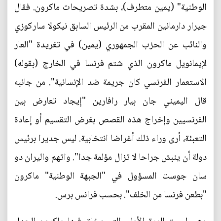
الوطنية" (يمين متطرف)، بشدة تصريحات ماكرون. فقال
جيرار دارمانين المقرب من الرئيس السابق نيكولا ساركوزي
والنائب عن الحزب الجمهوري (يمين) في تغريدة "العار
لإيمانويل ماكرون الذي شتم فرنسا في الخارج (بقوله)
الاستعمار الفرنسي كان جريمة ضد الإنسانية". من جانبه
قال اليميني جان بيار رافارين "إيجاد تعارض بين
الفرنسيين وإخراج هذه القصص بغرض التقسيم أو إعادة
التعبئة، أرى وراء ذلك أغراضا انتخابية. ليس جديرا برئيس
دولة أن ينبش جراحا لا تزال مؤلمة جدا". واتهم واليران دو
سان جوست المسؤول في "الجبهة الوطنية" ماكرون
"بطعن فرنسا من الخلف". بحسب فرانس برس.