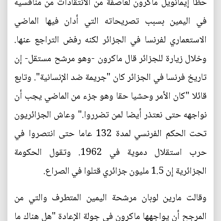
حظا إيمانويل ماكرون لعاصفة من الانتقادات من منافسيه
في اليمين بسبب تصريحاته التي أدان فيها الماضي
الاستعماري لفرنسا في الجزائر لكنه رفض التراجع عنها.
وخلال زيارة للجزائر قال ماكرون -وهو مرشح مستقل- إن
تاريخ فرنسا في الجزائر كان "جريمة ضد الإنسانية". وتابع
قائلا "كان الأمر وحشيا حقا وهو جزء من الماضي يجب أن
نواجهه حتى نعتذر أيضا لمن تضرروا." وعاش الجزائريون
تحت الحكم الفرنسي لمدة 132 عاما حتى انتصروا في
حرب استقلال دموية في 1962. وتقول الحكومة
الجزائرية إن 1.5 مليون جزائري قتلوا في الصراع.
وقالت مارين لوبان مرشحة اليمين المتطرف والتي من
المرجح أن يواجهها ماكرون في جولة الإعادة "هل هناك ما