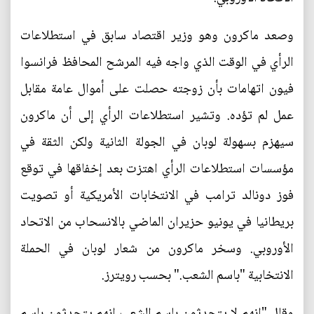
وصعد ماكرون وهو وزير اقتصاد سابق في استطلاعات
الرأي في الوقت الذي واجه فيه المرشح المحافظ فرانسوا
فيون اتهامات بأن زوجته حصلت على أموال عامة مقابل
عمل لم تؤده. وتشير استطلاعات الرأي إلى أن ماكرون
سيهزم بسهولة لوبان في الجولة الثانية ولكن الثقة في
مؤسسات استطلاعات الرأي اهتزت بعد إخفاقها في توقع
فوز دونالد ترامب في الانتخابات الأمريكية أو تصويت
بريطانيا في يونيو حزيران الماضي بالانسحاب من الاتحاد
الأوروبي. وسخر ماكرون من شعار لوبان في الحملة
الانتخابية "باسم الشعب." بحسب رويترز.
وقال "إنهم لا يتحدثون باسم الشعب إنهم يتحدثون باسم