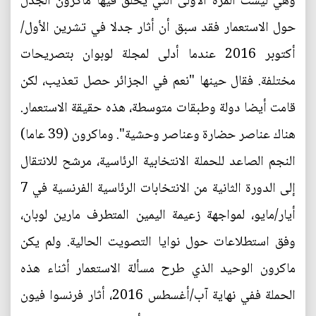
وهي ليست المرة الأولى التي يخلق فيها ماكرون الجدل
حول الاستعمار فقد سبق أن أثار جدلا في تشرين الأول/
أكتوبر 2016 عندما أدلى لمجلة لوبوان بتصريحات
مختلفة. فقال حينها "نعم في الجزائر حصل تعذيب، لكن
قامت أيضا دولة وطبقات متوسطة، هذه حقيقة الاستعمار.
هناك عناصر حضارة وعناصر وحشية". وماكرون (39 عاما)
النجم الصاعد للحملة الانتخابية الرئاسية، مرشح للانتقال
إلى الدورة الثانية من الانتخابات الرئاسية الفرنسية في 7
أيار/مايو، لمواجهة زعيمة اليمين المتطرف مارين لوبان،
وفق استطلاعات حول نوايا التصويت الحالية. ولم يكن
ماكرون الوحيد الذي طرح مسألة الاستعمار أثناء هذه
الحملة ففي نهاية آب/أغسطس 2016، أثار فرنسوا فيون