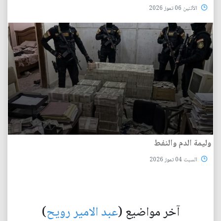
الأثنين 06 تموز 2026
وليمة الدم والنفط
السبت 04 تموز 2026
آخر مواضيع (
عبد الامير رويح
)