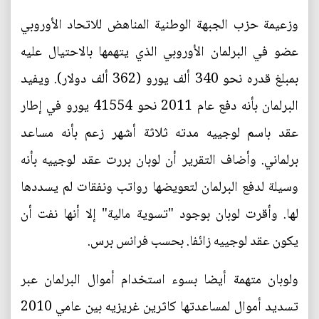
وزعيمة حزب الجبهة الوطنية المناهض للاتحاد الأوروبي
عضو في البرلمان الأوروبي الذي يتهمها بالاحتيال عليه
بمبلغ قدره نحو 340 ألف يورو (362 ألف دولار). ويفيد
البرلمان بأنه دفع عام 2011 نحو 41554 يورو في إطار
عقد باسم لوجييه مدته ثلاثة أشهر زعم بأنه مساعد
برلماني. وأضاف التقرير أن لوبان بررت عقد لوجييه بأنه
وسيلة لدفع البرلمان لتعويضها رواتب ونفقات لم يسددها
لها. وأقرت لوبان بوجود "تسوية مالية" إلا أنها نفت أن
يكون عقد لوجييه زائفا. بحسب فرانس برس.
ولوبان متهمة أيضا بسوء استخدام أموال البرلمان عبر
تسديد أموال لمساعدتها كاثرين غريزيه بين عامي 2010