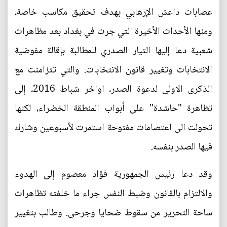
عصابات داعش الإرهابي بهدف تحقيق مكاسب خاصة،
ومنها الأحداث الأخيرة التي جرت في بغداد بعد مظاهرات
شعبية دعا إليها التيار الصدري للمطالبة بإقالة مفوضية
الانتخابات وتغيير قانون الانتخابات. والتي تتزامنت مع
الذكرى الاولى لدعوة الصدر، اواخر شباط 2016، إلى
تظاهرة "حاشدة" على أبواب المنطقة الخضراء، لكنها
تحولت الى اعتصامات مفتوحة استمرت لأسبوعين وشارك
فيها الصدر بنفسه.
وقد دعا رئيس الجمهورية فؤاد معصوم إلى الهدوء
والالتزام بالقانون وضبط النفس جراء ما خلفته تظاهرات
ساحة التحرير من سقوط ضحايا وجرحى. وطالب بتغيير