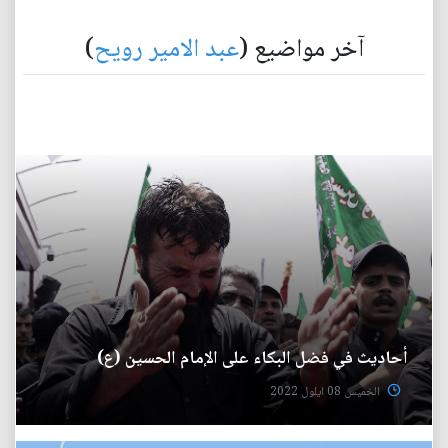
آخر مواضيع (
عبد الامير رويح
)
أحاديث في فضل البكاء على الإمام الحسين (ع)
الخميس 08 ايلول 2022