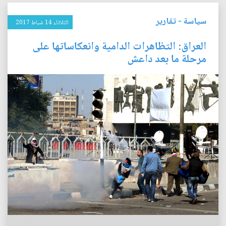
سياسة
-
تقارير
الثلاثاء 14 شباط 2017
العراق: التظاهرات الدامية وانعكاساتها على
مرحلة ما بعد داعش