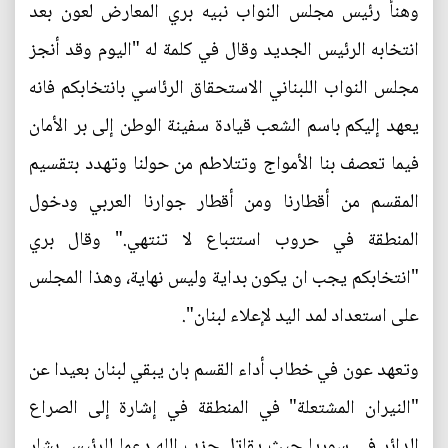
وهنأ رئيس مجلس النواب نبيه بري المعارض لعون بعد
انتخابه الرئيس الجديد وقال في كلمة له "اليوم وقد أنجز
مجلس النواب اللبناني الاستحقاق الرئاسي بانتخابكم فانه
يعهد إليكم باسم الشعب قيادة سفينة الوطن إلى بر الأمان
فيما تعصف بنا الأمواج وتتلاطم من حولنا وتهدد بتقسيم
المقسم من أقطارنا ومن أقطار جوارنا العربي ودخول
المنطقة في حروب استتباع لا تنتهي." وقال بري
"انتخابكم يجب ان يكون بداية وليس نهاية، وهذا المجلس
على استعداد لمد اليد لإعلاء لبنان".
وتعهد عون في خطاب أداء القسم بان يبقي لبنان بعيدا عن
"النيران المشتعلة" في المنطقة في إشارة إلى الصراع
الدائر في سوريا حيث يقاتل حزب الله دعما للرئيس بشار