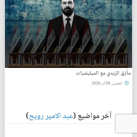
مأزق الزيدي مع الميليشيات
الخميس 06 آب 2026
آخر مواضيع (
عبد الامير رويح
)