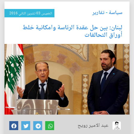
سياسة
-
تقارير
الخميس 03 تشرين الثاني 2016
لبنان: بين حل عقدة الرئاسة وامكانية خلط
أوراق التحالفات
عبد الامير رويح