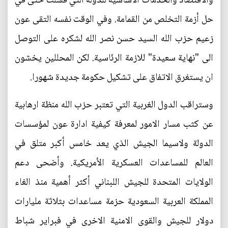
والاقتصاد والخدمات الاساسية للدولة التي فشلت حتى في
حل أزمة التخلص من القمامة. وفي الوقت نفسه التقى عون
زعيم حزب الله السيد حسن نصر الله لشكره على التوصل
الى "نهاية سعيدة" للازمة الرئاسية. لكن المحللين يخشون
ان يستغرق الاتفاق على تشكيل حكومة جديدة شهورا.
وستراقب الدول الغربية التي تعتبر حزب الله منظة ارهابية
عن كثب مسار الامور لمعرفة كيفية ادارة عون لمؤسسات
الدولة ولاسيما الجيش الذي يعد خامس أكبر متلق في
العالم للمساعدات العسكرية الأمريكية. وأضحى دعم
الولايات المتحدة للجيش اللبناني أكثر أهمية منذ الغاء
المملكة العربية السعودية حزمة مساعدات بثلاثة مليارات
دولار للجيش والقوى الامنية الاخرى في فبراير شباط