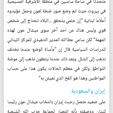
متحدثا في ساحة ساسين في منطقة الأشرفية المسيحية
في بيروت حيث تم وضع صور ضخة لعون وحمل مؤيدوه
أعلاما لبنانية "إن حلمي يتحقق ...البلاد تحتاج إلى شخص
قوي وليس هناك من احد آخر سوى ميشال عون لهذه
المهمة" لكن سامي عطاالله المدير التنفيذي للمركز اللبناني
للدراسات السياسية قال إن "مأساة الوضع عندما نختلف
نذهب إلى الشلل. وبعد ذلك عندما يتفقون نذهب إلى موضة
التواطؤ. ولكن في معظم الحالات يكون هذا على حساب
المواطنين وهذا هو الفخ الذي نعيش به"
إيران والسعودية
على صعيد متصل رحبت إيران بانتخاب ميشال عون رئيسا
للبنان ووصفته بأنه انتصار لجماعة حزب الله الشيعية