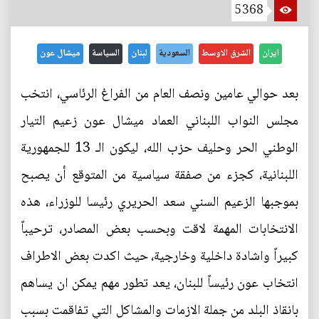
5368
ايران
الشرق الاوسط
السعودية
لبنان
السياسة
ميشال عون
بعد حوالي عامين ونصف العام من الفراغ الرئاسي، انتخب
مجلس النواب اللبناني العماد ميشال عون زعيم التيار
الوطني الحر وحليف حزب الله، ليكون الـ 13 للجمهورية
اللبنانية، كجزء من صفقة سياسية من المتوقع أن يصبح
بموجبها الزعيم السني سعد الحريري رئيسا للوزراء، هذه
الانتخابات المهمة لاقت وبحسب بعض المصادر، ترحيباً
كبيراً واشادة داخلية وخارجية، حيث اكدت بعض الاطراف
انتخاب عون رئيساً للبنان، يعد تطور مهم يمكن ان يساهم
بانقاذ البلد من جملة الازمات والمشاكل التي تفاقمت بسبب