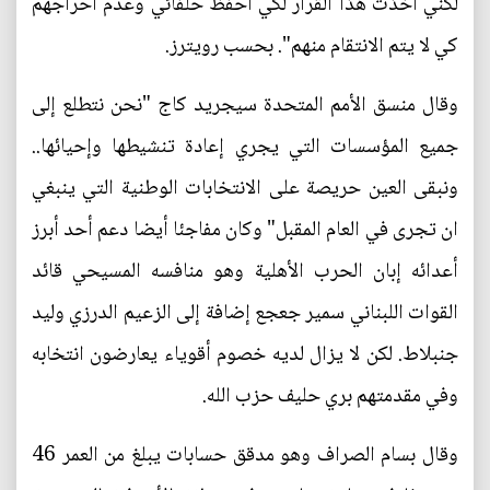
لكني أخذت هذا القرار لكي أحفظ حلفائي وعدم احراجهم
كي لا يتم الانتقام منهم". بحسب رويترز.
وقال منسق الأمم المتحدة سيجريد كاج "نحن نتطلع إلى
جميع المؤسسات التي يجري إعادة تنشيطها وإحيائها..
ونبقى العين حريصة على الانتخابات الوطنية التي ينبغي
ان تجرى في العام المقبل" وكان مفاجئا أيضا دعم أحد أبرز
أعدائه إبان الحرب الأهلية وهو منافسه المسيحي قائد
القوات اللبناني سمير جعجع إضافة إلى الزعيم الدرزي وليد
جنبلاط. لكن لا يزال لديه خصوم أقوياء يعارضون انتخابه
وفي مقدمتهم بري حليف حزب الله.
وقال بسام الصراف وهو مدقق حسابات يبلغ من العمر 46