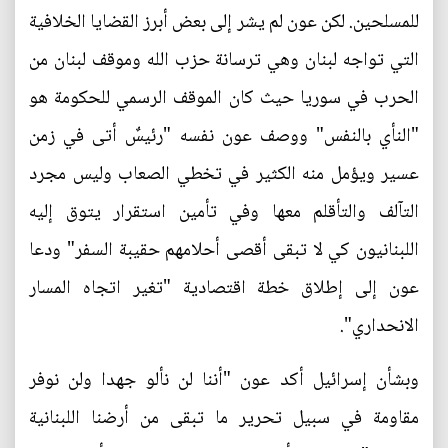
للمسلحين. لكن عون لم يشر إلى بعض أبرز القضايا الخلافية
التي تواجه لبنان وهي ترسانة حزب الله وموقف لبنان من
الحرب في سوريا حيث كان الموقف الرسمي للحكومة هو
"النأي بالنفس" ووصف عون نفسه "رئيسٌ أتى في زمن
عسير ويؤمل منه الكثير في تخطي الصعاب وليس مجرد
التآلف والتأقلم معها وفي تأمين استقرار يتوق إليه
اللبنانيون كي لا تبقى أقصى أحلامهم حقيبة السفر" ودعا
عون إلى إطلاق خطة اقتصادية "تغير اتجاه المسار
الانحداري".
وبشأن إسرائيل أكد عون "أننا لن نألو جهدا ولن نوفر
مقاومة في سبيل تحرير ما تبقى من أرضنا اللبنانية