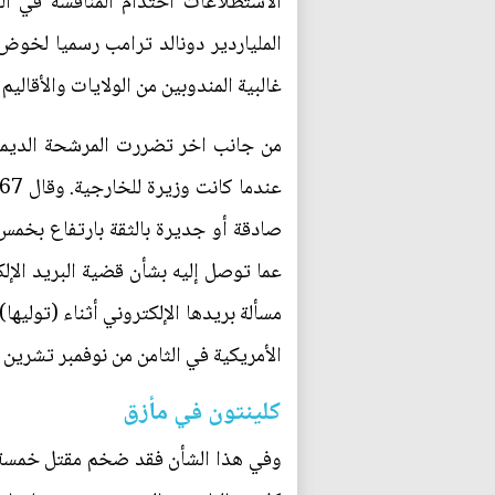
الاستطلاعات احتدام المنافسة في ا
الملياردير دونالد ترامب رسميا لخوض 
غالبية المندوبين من الولايات والأقال
من جانب اخر تضررت المرشحة الديمقر
صادقة أو جديرة بالثقة بارتفاع بخمس
عما توصل إليه بشأن قضية البريد الإ
مسألة بريدها الإلكتروني أثناء (توليها
الأمريكية في الثامن من نوفمبر تشرين ا
كلينتون في مأزق
وفي هذا الشأن فقد ضخم مقتل خمسة 