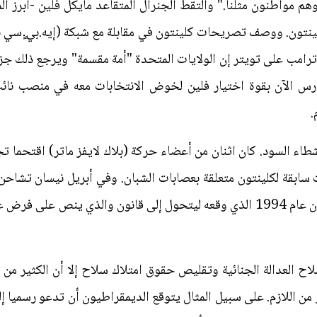
هم مواطنون مثلنا." والتقط الجنرال المتقاعد مايكل فلين -أبرز 
ون. ووصف تصريحات كلينتون في مقابلة مع شبكة (إيه.بي.ٍسي نيو
ترامب على تويتر إن الولايات المتحدة "أمة مقسمة" ويرجع ذلك جزئ
 يدرس الآن بقوة اختيار فلين لخوض الانتخابات معه في منصب نائب
.
طاء السود. كان اثنان من أعضاء حركة (بلاك لايفز ماتر) اقتحما تجم
ابقة لكلينتون متعلقة بعصابات الشبان. وفي أبريل نيسان تشاحن
الأسبق بيل كلينتون بشأن مشروع قانون عام 1994 الذي وقعه ليتحول إلى قانون و
العدالة الجنائية وتقليص حقوق امتلاك سلاح إلا أن الكثير من ا
 من اللازم. على سبيل المثال يتوقع الديمقراطيون أن تدعو رسميا إلى