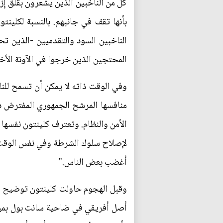
كل من الناخبين الذين يشعرون بقلق إزا
بأنها تقف في جانبهم. بالنسبة لكلينت
الناخبين السود والتقدميين -الذين ت
المحتجين الذين خرجوا في الآونة الأخي
وفي الوقت ذاته لا يمكن أن تسمح للن
منافسها المرشح الجمهوري المفترض دو
الأمن والنظام. وتعترف كلينتون نفسها
لإصلاح سلوك الشرطة وفي نفس الوقت ا
أغضب بعض الناس."
وقبل الهجوم حاولت كلينتون توضيح ت
أصل أفريقي في ضاحية سانت بول بميني