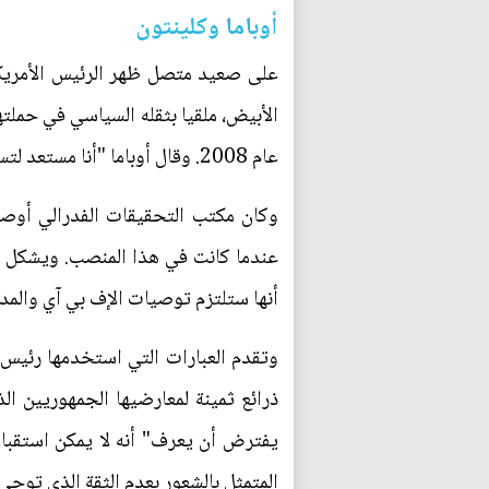
أوباما وكلينتون
على صعيد متصل ظهر الرئيس الأمريكي 
الأبيض، ملقيا بثقله السياسي في حملته
عام 2008. وقال أوباما "أنا مستعد لتسليم المهمة (...) أنا هنا اليوم لأنني أؤمن بهيلاري كلينتون".
وكان مكتب التحقيقات الفدرالي أوص
عندما كانت في هذا المنصب. ويشكل إع
أنها ستلتزم توصيات الإف بي آي والمدع
وتقدم العبارات التي استخدمها رئيس 
ذرائع ثمينة لمعارضيها الجمهوريين 
يفترض أن يعرف" أنه لا يمكن استقب
المتمثل بالشعور بعدم الثقة الذي توحي 