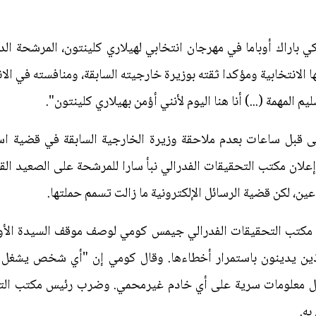
باراك أوباما في مهرجان انتخابي لهيلاري كلينتون، المرشحة الدي
ا الانتخابية ومؤكدا ثقته بوزيرة خارجيته السابقة، ومنافسته في ال
ى قبل ساعات بعدم ملاحقة وزيرة الخارجية السابقة في قضية ا
لان مكتب التحقيقات الفدرالي نبأ سارا للمرشحة على الصعيد ال
ين، لكن قضية الرسائل الإلكترونية ما زالت تسمم حملتها.
مكتب التحقيقات الفدرالي جيمس كومي لوصف موقف السيدة الأولى ال
الذين يدينون باستمرار أخطاءها. وقال كومي إن "أي شخص يشغل ال
ال معلومات سرية على أي خادم غيرمحمي. وضرب رئيس مكتب التح
به.