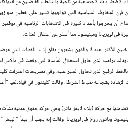
ء الاضطرابات الاجتماعية من ناحية والنشطاء الغاضبين من انتهاكا
ون فإن المخاوف السياسية التي تواجهها تسير على خطين متوازيين
حتاج أن يخرجوا بأعداد كبيرة في الانتخابات الرئاسية في نوفمبر
رة في لويزيانا ومينيسوتا مما أسفر عن اعتقال المئات.
اخبين الأكثر اعتدالا والذين يشعرون بقلق إزاء اللقطات التي عر
نالد ترامب الذي حاول استغلال المأساة التي وقعت في دالاس لت
 بالخط الرفيع الذي تحاول السير عليه. وفي تصريحات اعترفت كلينتو
لإشادة بشجاعة ضباط الشرطة. وقالت كلينتون في فيلادلفيا "أعلم 
ضامنها مع حركة (بلاك لايفز ماتر) وهي حركة حقوق مدنية نشأت ب
سوتا وباتون روج في لويزيانا. وقالت إنه يجب أن يبدأ "البيض" ف