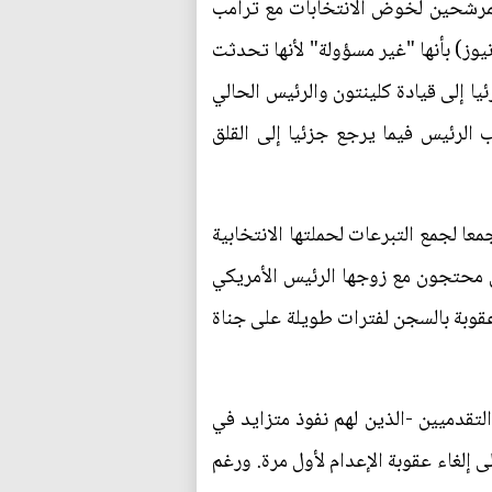
المرشحين لخوض الانتخابات مع ترامب
ز) بأنها "غير مسؤولة" لأنها تحدثت
يا إلى قيادة كلينتون والرئيس الحالي
 الرئيس فيما يرجع جزئيا إلى القلق
عا لجمع التبرعات لحملتها الانتخابية
 محتجون مع زوجها الرئيس الأمريكي
الذي ينص على فرض عقوبة بالسجن لفترات طويلة على جناة
لتقدميين -الذين لهم نفوذ متزايد في
 إلغاء عقوبة الإعدام لأول مرة. ورغم