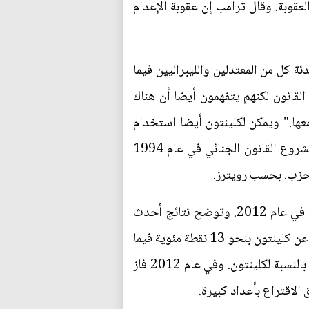
لعقوبة. وقال ترامب إن عقوبة الإعدام
 كل من المعتدلين والليبراليين فيما
لقانون لكنهم يتفهمون أيضا أن هناك
عها." ويمكن لكلينتون أيضا استخدام
نائب الرئيس جو بايدن المحبوب بين سلطات إنفاذ القانون للتواصل مع الشرطة. لكن بايدن كان مناصرا لمشروع القانون الجنائي في عام 1994
لحزب. بحسب رويترز.
ويتمتع ترامب بنفس الميزة بين الناخبين البيض التي كان يتمتع بها ميت رومني مرشح الحزب الجمهوري في عام 2012. وتوضح نتائج أحدث
استطلاعات للرأي للبيض تقدم ترامب على كلينتون وسط الناخبين البيض بنقطتين مئويتين إلا أنه يتراجع عن كلينتون بنحو 13 نقطة مئوية فيما
يتعلق بتأييد كل الناخبين. وهذا يجعل إقبال الناخبين الأمريكيين من أصل أفريقي نقطة مهمة بوجه خاص بالنسبة لكلينتون. وفي عام 2012 فاز