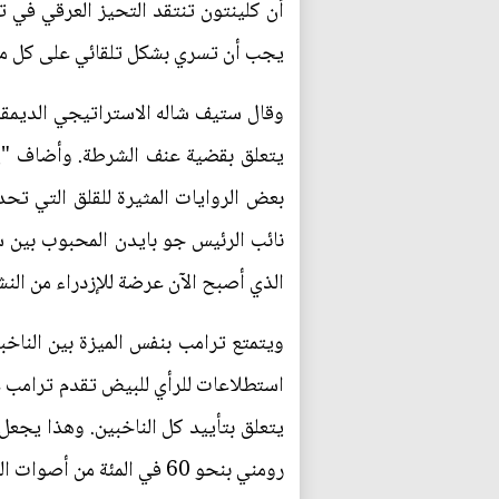
أن كلينتون تنتقد التحيز العرقي في تط
يجب أن تسري بشكل تلقائي على كل م
وقال ستيف شاله الاستراتيجي الديمقرا
يتعلق بقضية عنف الشرطة. وأضاف "يمك
بعض الروايات المثيرة للقلق التي تح
الذي أصبح الآن عرضة للإزدراء من الن
رومني بنحو 60 في المئة من أصوات الناخبين البيض إلا أنه هُزم أمام أوباما الذي جذب الأقليات إلى صناديق الاقتراع بأعداد كبيرة.