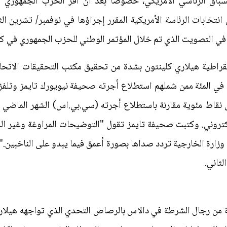
لسباق الرئاسي الأمريكي، خصوصا بعد ان أقر الحزب الجمهوري 
انتخابات الرئاسة الأمريكية المقرر إجراؤها في نوفمبر/ تشرين ا
يم في التصويت الذي تم خلال المؤتمر الوطني للحزب الجمهوري في كل
اطية هيلاري كلينتون بشدة من تحقيق مكتب التحقيقات الاتحاد
عندما كانت وزيرة للخارجية. وقال 67 في المئة ممن شملهم استطلاع أجرته صحيفة نيويور
 نقاط مئوية مقارنة باستطلاع أجرته (سي.بي.اس) الشهر الماضي 
لكتروني. وكتبت صحيفة تايمز تقول "التوضيحات المراوغة وغير ال
) وزارة الخارجية تردد صداها بصورة أعمق فيما يبدو على الناخبين." 
لثاني.
من رجال الشرطة في دالاس بالرصاص التحدي الذي تواجهه هيلاري