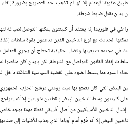
بيق عقوبة الإعدام إلا أنها لم تذهب لحد التصريح بضرورة إلغاء ا
ن يدان بقتل ضابط شرطة.
طي في فلوريدا إنه يعتقد أن كلينتون يمكنها التوصل لصياغة لتهدئة
نها الحديث مع نوع الناخبين الذين يدعمون بقوة سلطات إنفاذ ا
دث في مجتمعات بعينها وقضايا حقيقية تحتاج أن يجري التعامل م
شطاء السود مما يسلط الضوء على القضية السياسية الشائكة داخل ا