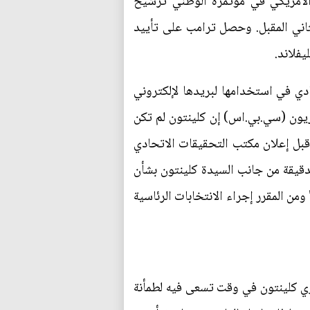
الأمريكي في مؤتمره الوطني ترشيح
لثاني المقبل. وحصل ترامب على تأييد
يفلاند.
ي في استخدامها لبريدها لإلكتروني
ك تايمز وتلفزيون (سي.بي.اس) إن كلينتون لم تكن
قبل إعلان مكتب التحقيقات الاتحادي
دقيقة من جانب السيدة كلينتون بشأن
ومن المقرر إجراء الانتخابات الرئاسية
 كلينتون في وقت تسعى فيه لطمأنة