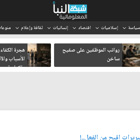
ياسة
إسلاميات
اقتصاد
إنسانيات
ثقافة وإعلام
منوعا
رواتب الموظفين على صفيح
هجرة الكفاءا
ساخن
الأسباب والآث
والإدارية
ريرات اقبح من الفعل..!