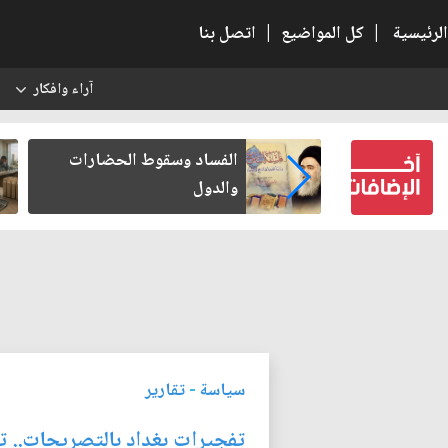
الرئيسية
|
كل المواضيع
|
اتصل بنا
آراء وافكار
س
بعين كتب لنفسه
الفساد وسقوط الحضارات
والدول
سياسة
-
تقارير
تفجيرات بغداد بالتصريحات.. تب