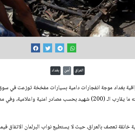
العراق
أمن
بغداد
راقية بغداد موجة انفجارات دامية بسيارات مفخخة توزعت في سوق
الانفجار الاكثر دموية حيث راح ضحيته ما يقارب الـ (200) شهيد بحسب مصادر
 خانقة تعصف بالعراق، حيث لا يستطيع نواب البرلمان الاتفاق فيما 