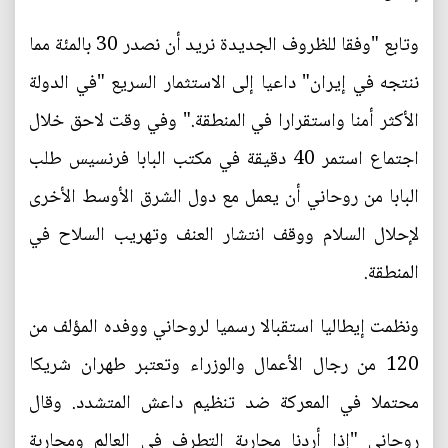
وتابع "وفقا للظروف الجديدة نريد أن نصدر 30 بالمئة مما
ننتجه في إيران" داعيا إلى الاستثمار السريع "في الدولة
الأكثر أمنا واستقرارا في المنطقة." وفي وقت لاحق خلال
اجتماع استمر 40 دقيقة في مكتب البابا فرنسيس طلب
البابا من روحاني أن يعمل مع دول الشرق الأوسط الأخرى
لإحلال السلام ووقف انتشار العنف وتهريب السلاح في
المنطقة.
ونظمت إيطاليا استقبالا رسميا لروحاني ووفده المؤلف من
120 من رجال الأعمال والوزراء وتعتبر طهران شريكا
محتملا في المعركة ضد تنظيم داعش المتشدد. وقال
روحاني "إذا أردنا محاربة التطرف في العالم ومحاربة