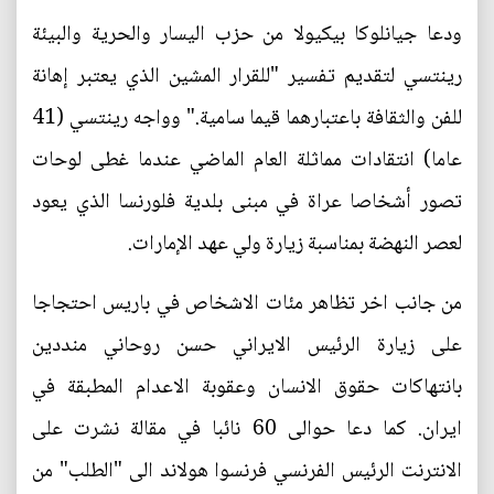
ودعا جيانلوكا بيكيولا من حزب اليسار والحرية والبيئة
رينتسي لتقديم تفسير "للقرار المشين الذي يعتبر إهانة
للفن والثقافة باعتبارهما قيما سامية." وواجه رينتسي (41
عاما) انتقادات مماثلة العام الماضي عندما غطى لوحات
تصور أشخاصا عراة في مبنى بلدية فلورنسا الذي يعود
لعصر النهضة بمناسبة زيارة ولي عهد الإمارات.
من جانب اخر تظاهر مئات الاشخاص في باريس احتجاجا
على زيارة الرئيس الايراني حسن روحاني منددين
بانتهاكات حقوق الانسان وعقوبة الاعدام المطبقة في
ايران. كما دعا حوالى 60 نائبا في مقالة نشرت على
الانترنت الرئيس الفرنسي فرنسوا هولاند الى "الطلب" من