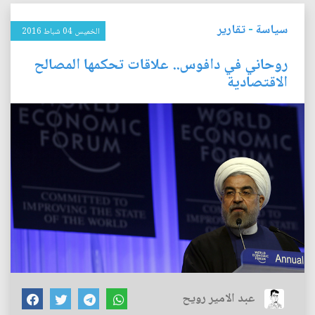
سياسة
-
تقارير
الخميس 04 شباط 2016
روحاني في دافوس.. علاقات تحكمها المصالح
الاقتصادية
عبد الامير رويح