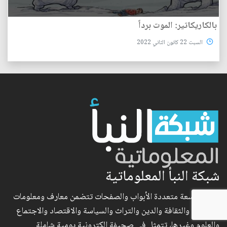
بالكاريكاتير: الموت برداً
السبت 22 كانون الثاني 2022
شبكة النبأ المعلوماتية
شبكة واسعة متعددة الأبواب والصفحات تتضمن معارف ومعلومات
في الفكر والثقافة والدين والتراث والسياسة والاقتصاد والاجتماع
والعلوم وغيرها، تتمثل في صحيفة الكترونية يومية شاملة..