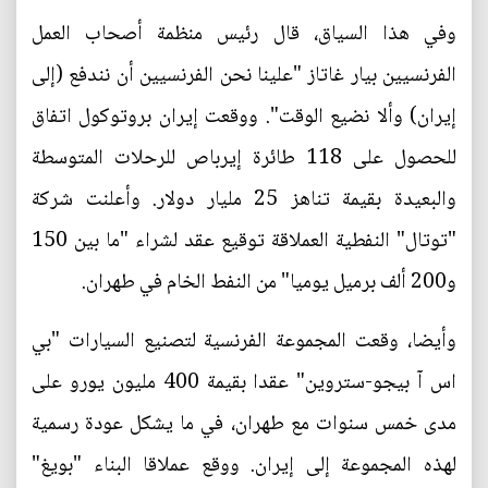
وفي هذا السياق، قال رئيس منظمة أصحاب العمل
الفرنسيين بيار غاتاز "علينا نحن الفرنسيين أن نندفع (إلى
إيران) وألا نضيع الوقت". ووقعت إيران بروتوكول اتفاق
للحصول على 118 طائرة إيرباص للرحلات المتوسطة
والبعيدة بقيمة تناهز 25 مليار دولار. وأعلنت شركة
"توتال" النفطية العملاقة توقيع عقد لشراء "ما بين 150
و200 ألف برميل يوميا" من النفط الخام في طهران.
وأيضا، وقعت المجموعة الفرنسية لتصنيع السيارات "بي
اس آ بيجو-ستروين" عقدا بقيمة 400 مليون يورو على
مدى خمس سنوات مع طهران، في ما يشكل عودة رسمية
لهذه المجموعة إلى إيران. ووقع عملاقا البناء "بويغ"