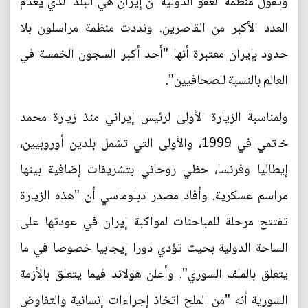
وتقول منظمة العفو الدولية أن إيران هي البلد الذي يعدم
العدد الأكبر من القاصرين. ونددت منظمة مراسلون بلا
حدود بإيران معتبرة أنها "أحد أكبر السجون الخمسة في
العالم بالنسبة للصحافيين".
ولمناسبة الزيارة الأولى لرئيس إيراني منذ زيارة محمد
خاتمي في 1999، والأولى التي تشمل بلدين أوروبيين،
إيطاليا وفرنسا، حظي روحاني بتشريفات إضافية بينها
مراسم عسكرية. وأفاد مصدر دبلوماسي أن "هذه الزيارة
تفتتح مرحلة للمباحثات لمواكبة إيران في عودتها على
الساحة الدولية بحيث تؤدي دورا إيجابيا خصوصا في ما
يتعلق بالملف السوري". وأعلن هولاند فيما يتعلق بالأزمة
السورية أنه "من الملح اتخاذ إجراءات إنسانية والتفاوض