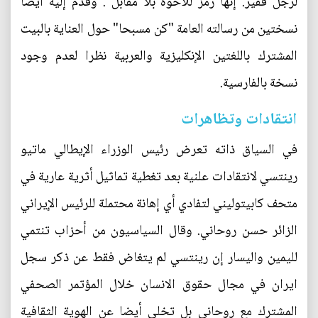
لرجل فقير. إنها رمز للأخوة بلا مقابل". وقدم إليه أيضا
نسختين من رسالته العامة "كن مسبحا" حول العناية بالبيت
المشترك باللغتين الإنكليزية والعربية نظرا لعدم وجود
نسخة بالفارسية.
انتقادات وتظاهرات
في السياق ذاته تعرض رئيس الوزراء الإيطالي ماتيو
رينتسي لانتقادات علنية بعد تغطية تماثيل أثرية عارية في
متحف كابيتوليني لتفادي أي إهانة محتملة للرئيس الإيراني
الزائر حسن روحاني. وقال السياسيون من أحزاب تنتمي
لليمين واليسار إن رينتسي لم يتغاض فقط عن ذكر سجل
ايران في مجال حقوق الانسان خلال المؤتمر الصحفي
المشترك مع روحاني بل تخلى أيضا عن الهوية الثقافية