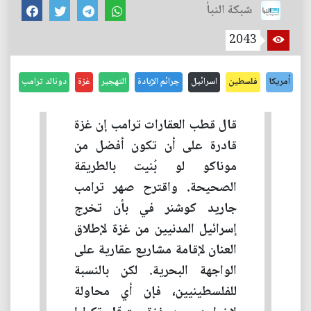
شبكة النبأ
2043
أمريكا
فلسطين
اسرائيل
جرائم الإبادة
التهجير
غزة
دونالد ترامب
قال قطب العقارات ترامب إن غزة
قادرة على أن تكون أفضل من
موناكو لو بُنيت بالطريقة
الصحيحة. واقترح صهر ترامب
جاريد كوشنر في بأن تخرج
إسرائيل المدنيين من غزة لإطلاق
العنان لإقامة مشاريع عقارية على
الواجهة البحرية. لكن بالنسبة
للفلسطينيين، فإن أي محاولة