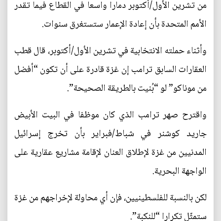
من تشرين الأول/أكتوبر دمارا واسعا في القطاع فيما تقدر
الأمم المتحدة بأن إعادة الإعمار ستستغرق سنوات.
وأثناء حملته الانتخابية في تشرين الأول/أكتوبر، قال قطب
العقارات السابق ترامب إن غزة قادرة على أن تكون “أفضل
من موناكو” لو “بُنيت بالطريقة الصحيحة”.
واقترح صهر ترامب الذي كان موظفا في البيت الأبيض
جاريد كوشنر في شباط/فبراير بأن تخرج إسرائيل
المدنيين من غزة لإطلاق العنان لإقامة مشاريع عقارية على
الواجهة البحرية.
لكن بالنسبة للفلسطينيين، فإن أي محاولة لإخراجهم من غزة
ستمثّل تكرارا “للنكبة”.