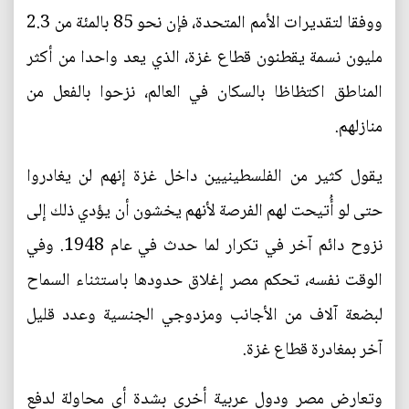
ووفقا لتقديرات الأمم المتحدة، فإن نحو 85 بالمئة من 2.3
مليون نسمة يقطنون قطاع غزة، الذي يعد واحدا من أكثر
المناطق اكتظاظا بالسكان في العالم، نزحوا بالفعل من
منازلهم.
يقول كثير من الفلسطينيين داخل غزة إنهم لن يغادروا
حتى لو أُتيحت لهم الفرصة لأنهم يخشون أن يؤدي ذلك إلى
نزوح دائم آخر في تكرار لما حدث في عام 1948. وفي
الوقت نفسه، تحكم مصر إغلاق حدودها باستثناء السماح
لبضعة آلاف من الأجانب ومزدوجي الجنسية وعدد قليل
آخر بمغادرة قطاع غزة.
وتعارض مصر ودول عربية أخرى بشدة أي محاولة لدفع