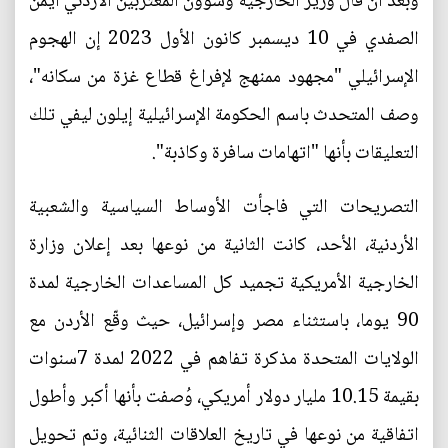
وبعد أن قال وزير الخارجية وشؤون المغتربين الأردني أيمن
الصفدي في 10 ديسمبر كانون الأول 2023 إن الهجوم
الإسرائيلي "مجهود ممنهج لإفراغ قطاع غزة من سكانه"،
وصف المتحدث باسم الحكومة الإسرائيلية إيلون ليفي تلك
التعليقات بأنها "اتهامات سافرة وكاذبة".
التصريحات التي فاجأت الأوساط السياسية والشعبية
الأردنية، الأحد، كانت الثانية من نوعها بعد إعلان وزارة
الخارجية الأمريكية تجميد كل المساعدات الخارجية لمدة
90 يوما، باستثناء مصر وإسرائيل، حيث وقّع الأردن مع
الولايات المتحدة مذكرة تفاهم في 2022 لمدة 7سنوات
بقيمة 10.15 مليار دولار أمريكي، وُصفت بأنها أكبر وأطول
اتفاقية من نوعها في تاريخ العلاقات الثنائية، وتم تحويل