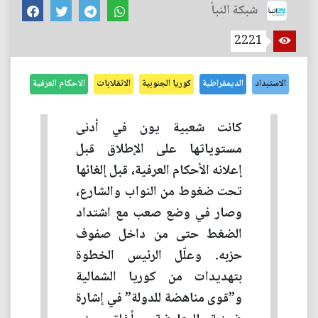
شبكة النبأ
2221
الاستبداد
الديمقراطية
كوريا الجنوبية
الانقلابات
الاحكام العرفية
كانت شعبية يون في أدنى
مستوياتها على الإطلاق قبل
إعلانه الأحكام العرفية، قبل إلغائها
تحت ضغوط من النواب والشارع،
وصار في وضع صعب مع اشتداد
الضغط حتى من داخل صفوف
حزبه. وعلّل الرئيس الخطوة
بتهديدات من كوريا الشمالية
و”قوى مناهضة للدولة” في إشارة