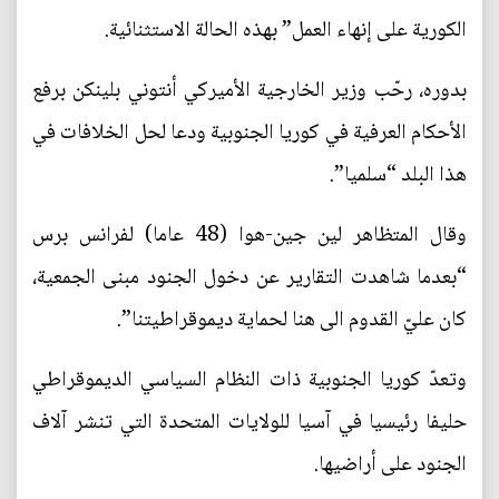
الكورية على إنهاء العمل” بهذه الحالة الاستثنائية.
بدوره، رحّب وزير الخارجية الأميركي أنتوني بلينكن برفع
الأحكام العرفية في كوريا الجنوبية ودعا لحل الخلافات في
هذا البلد “سلميا”.
وقال المتظاهر لين جين-هوا (48 عاما) لفرانس برس
“بعدما شاهدت التقارير عن دخول الجنود مبنى الجمعية،
كان عليّ القدوم الى هنا لحماية ديموقراطيتنا”.
وتعدّ كوريا الجنوبية ذات النظام السياسي الديموقراطي
حليفا رئيسيا في آسيا للولايات المتحدة التي تنشر آلاف
الجنود على أراضيها.