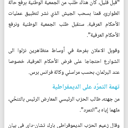
“قبل قليل، كان هناك طلب من الجمعية الوطنية برفع حالة
الطوارئ، قمنا بسحب الجيش الذي نشر لتطبيق عمليات
الأحكام العرفية. سنقبل طلب الجمعية الوطنية ونرفع
الأحكام العرفية”.
وقوبل الاعلان بفرحة في أوساط متظاهرين نزلوا الى
الشوارع احتجاجا على فرض الأحكام العرفية، خصوصا
عند البرلمان، بحسب مراسلي وكالة فرانس برس.
تهمة التمرّد على الديمقراطية
من جهته، طالب الحزب الرئيسي المعارض الرئيس بالتنحّي،
متّهما إياه بـ”التمرد”.
وقال زعيم الحزب الديموقراطي بارك تشان-داي في بيان