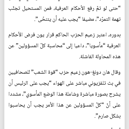
“حتى لو تمّ رفع الأحكام العرفية، فمن المستحيل تجنّب
تهمة التمرّد”، مضيفا “يجب عليه أن يتنحّى”.
بدوره، اعتبر زعيم الحزب الحاكم قرار يون فرض الأحكام
العرفية “مأسويا”، داعيا إلى “محاسبة كلّ المسؤولين” عن
هذه المحاولة الفاشلة.
وقال هان دونغ-هون زعيم حزب “قوة الشعب” للصحافيين
في بث تلفزيوني مباشر على الهواء “يجب على الرئيس أن
يشرح بصورة مباشرة وشاملة هذا الوضع المأسوي”، مشددا
على أنّ “كلّ المسؤولين عن هذا الأمر يجب أن يحاسبوا
بشكل صارم”.