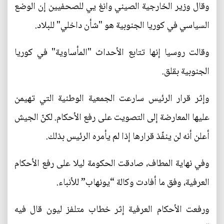
وقال وزير الخارجية الصيني وانغ يي للصحفيين إن الوضع
السياسي في كوريا الجنوبية هو "شأن داخلي" للبلاد.
وقالت روسيا إنها تتابع الأحداث "المأساوية" في كوريا
الجنوبية بقلق.
وإثر قرار الرئيس سارعت الجمعية الوطنية التي تهيمن
عليها المعارضة إلى التصويت على رفع الأحكام. لكنّ الجيش
أعلن أنه لن ينفّذ قرارها إذا لم يأمره الرئيس بذلك.
وفي نهاية المطاف، صادقت الحكومة ليلا على رفع الأحكام
العرفية، وفق ما أفادت وكالة “يونهاب” للأنباء.
ورفعت الأحكام العرفية إثر خطاب متلفز ليون قال فيه