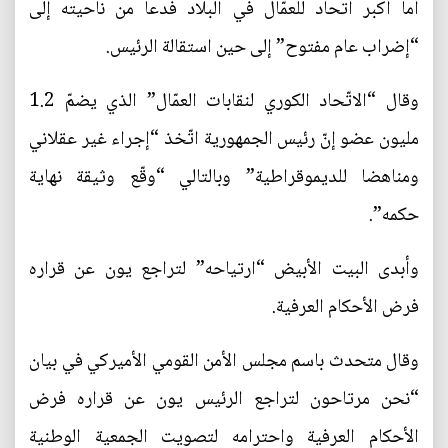
أما أكبر اتحاد للعمّال في البلاد فدعا من ناحيته إلى
“إضراب عام مفتوح” إلى حين استقالة الرئيس.
وقال “الاتّحاد الكوري لنقابات العمّال” الذي يضمّ 1.2
مليون عضو إنّ رئيس الجمهورية اتّخذ “إجراء غير عقلاني
ومناهضا للديموقراطية” وبالتالي “وقّع وثيقة نهاية
حكمه”.
وأبدى البيت الأبيض “ارتياحه” لتراجع يون عن قراره
فرض الأحكام العرفية.
وقال متحدث باسم مجلس الأمن القومي الأميركي في بيان
“نحن مرتاحون لتراجع الرئيس يون عن قراره فرض
الأحكام العرفية واحترامه لتصويت الجمعية الوطنية