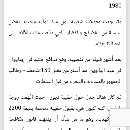
1980
وتراجعت معدلات شعبية يول منذ توليه منصبه، بفضل
سلسلة من الفضائح والقضايا التي دفعت مئات الآلاف إلى
المطالبة بعزله.
بعد أشهر قليلة من تنصيبه، وقع تدافع حشد في إيتايوان
في عيد الهالوين، مما أسفر عن مقتل 159 شخصًا - وطالب
الجمهور بالمساءلة والتحرك من قبل السلطات.
ثم كان هناك جدل حول حقيبة ديور - حيث اتُهمت زوجة
الرئيس، كيم كيون هي، بقبول حقيبة مصممة بقيمة 2200
دولار كهدية، وهو ما من شأنه أن ينتهك قانون مكافحة