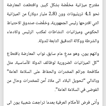
مقترح ميزانية مخفّضة بشكل كبير. واقتطعت المعارضة
نحو 4,1 تريليونات وون (2,8 مليار دولار) من الميزانية
التي اقترحها رئيس الجمهورية، وخفّضت صندوق الاحتياط
الحكومي وميزانيات النشاطات لمكتب الرئيس والادعاء
والشرطة ووكالة التدقيق التابعة للدولة.
واتهم يون، وهو مدعٍ عام سابق، نواب المعارضة باقتطاع
“كل الميزانيات الضرورية لوظائف الدولة الأساسية، مثل
مكافحة جرائم المخدرات والحفاظ على السلامة العامة”
وبالتالي “تحويل البلاد الى ملاذ آمن للمخدرات وحال من
الفوضى في السلامة العامة”.
وأتى فرض الأحكام العرفية بعدما تراجعت شعبية يون الى