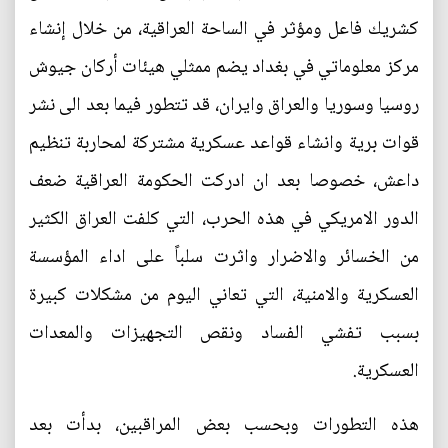
كشريك فاعل ومؤثر في الساحة العراقية، من خلال إنشاء
مركز معلوماتي في بغداد يضم ممثلي هيئات أركان جيوش
روسيا وسوريا والعراق وايران، قد تتطور فيما بعد الى نشر
قوات برية وانشاء قواعد عسكرية مشتركة لمحاربة تنظيم
داعش، خصوصا بعد ان ادركت الحكومة العراقية ضعف
الدور الامريكي في هذه الحرب، التي كلفت العراق الكثير
من الخسائر والاضرار واثرت سلباً على اداء المؤسسة
العسكرية والامنية، التي تعاني اليوم من مشكلات كبيرة
بسبب تفشي الفساد ونقص التجهيزات والمعدات
العسكرية.
هذه التطورات وبحسب بعض المراقبين، بدأت بعد