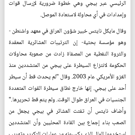
الرئيسي عبر بيجي وهي خطوة ضرورية لإرسال قوات
وإمدادات في أي محاولة لاستعادة الموصل.
وقال مايكل نايتس خبير شؤون العراق في معهد واشنطن -
وهو مؤسسة بحثية- إن الترتيبات العشائرية المعقدة
والثروة النفطية من المصفاة زادت من صعوبة محاولات
الحكومة لانتزاع السيطرة على بيجي من المتشددين منذ
الغزو الأمريكي عام 2003. وقال "لم يحدث قط أن سيطر
أحد على بيجي. إنها خارج نطاق سيطرة القوات المتعددة
الجنسيات في العراق طوال الوقت. ولم يتم قط تحريرها."
وأضاف نايتس أن تفتت العشائر في بيجي يجعل من
الصعب بناء إجماع بين القادة المحليين وأن المتشددين
استخدموا المال الذي يكسبونه من عمليات التكرير وتهريب