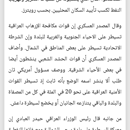
النفط لكسب تأييد السكان المحليين. بحسب رويترز.
وقال المصدر العسكري إن قوات مكافحة الإرهاب العراقية
تسيطر على الاحياء الجنوبية والغربية للبلدة وإن الشرطة
الاتحادية تسيطر على بعض المناطق في الشمال. وأضاف
المصدر العسكري أن قوات الحشد الشعبي ينشطون أيضا
في بعض الأحياء الشرقية. ووصف مسؤول أمريكي ثان
طلب ألا ينشر اسمه الوضع بأنه ثابت إذ تسيطر القوات
الأمنية العراقية على نحو 20 في المئة في كل من المصفاة
والبلدة والباقي يتنازعه الجانبان أو يخضع لسيطرة داعش.
من جانبه قال رئيس الوزراء العراقي حيدر العبادي إن
معركة السيطرة على بلدة بيجي الشمالية ومصفاتها النفطية