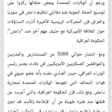
ورغم أن الولايات المتحدة وبعض حلفائها ركزوا على
توسيع الحملة الجوية ضد مقاتلي تنظيم داعش في سوريا
والعراق، فإن التحركات الروسية الأخيرة أثارت التساؤلات
حول العلاقة الأميركية مع حليف مهم آخر ضد "داعش":
الحكومة العراقية.
ومع انتشار حوالي 3500 من المستشارين والمدربين
والموظفين العسكريين الأمريكيين في بلاده، يعتبر رئيس
الوزراء العراقي، حيدر العبادي، نفسه بأنه عضو حيوي في
قوات التحالف التي تقودها الولايات المتحدة لمحاربة
داعش. ومع ذلك، فإن الحكومة العراقية، والتي أعربت عن
قلقلها منذ فترة طويلة من أن الإطاحة بالأسد قد تعزز
سيطرة تنظيم داعش، قد ساعدت في التمكين للحشد