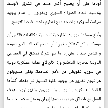
أوباما على أن يصبح أكثر حسما في الشرق الأوسط
ولاسيما تجاه الصراع السوري ويقولون إن عدم وجود
سياسة أمريكية واضحة منح تنظيم داعش فرصا للتوسع.
وأبلغ مسؤول بوزارة الخارجية الروسية وكالة انترفاكس أن
موسكو يمكن "بشكل نظري" أن تنضم للتحالف الذي تقوده
واشنطن ضد داعش إذا ما تم إشراك دمشق في المساعي
الدولية لمحاربة التنظيم وإذا كان لأي عملية عسكرية دولية
في سوريا تفويض من الأمم المتحدة. ونفى مسؤولون
عراقيون تقارير عن وجود خلية تنسيق في بغداد أنشأها
القادة العسكريون الروس والسوريون والإيرانيون بهدف
العمل مع فصائل شيعية تدعمها إيران وتمثل سلاحا حاسما