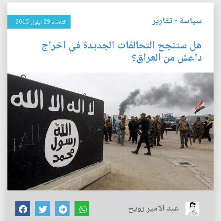
سياسة
-
تقارير
الثلاثاء 29 ايلول 2015
هل ستنجح التحالفات الجديدة في اخراج
داعش من العراق؟
عبد الامير رويح