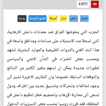
4409
العراق
داعش
ايران
أمريكا
الشرق الاوسط
روسيا
الحرب التي يخوضها العراق ضد عصابات داعش الارهابية،
التي استطاعت الاستيلاء على مساحات ومناطق واسعة في
هذا البلد الغني بالثروات الطبيعية والموارد البشرية، تشهد
وبحسب بعض الخبراء في الشأن الامني والسياسي
تطورات جديدة يمكن ان تسهم بتغير الكثير من النتائج
والتوقعات السابقة، خصوصا وان التقارير الاخيرة تشير الى
وجود تحالفات وتحركات وتنسيق جديد بين اطراف ودول
تسعى الى محاربة الإرهاب وتحجيم خطر تنظيم داعش في
المنطقة، فقد قررت روسيا بحسب بعض التسريبات الدخول