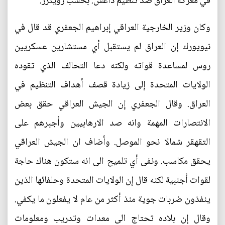
في معركة العراق ضد تنظيم داعش. بحسب رويترز.
وكان وزير الخارجية العراقي إبراهيم الجعفري قد قال في
نيويورك إن العراق لم يستقبل أي مستشارين عسكريين
روس لمساعدة قواته ولكنه دعا التحالف الذي تقوده
الولايات المتحدة إلى زيادة قصف أهداف التنظيم في
العراق. وقال الجعفري إن الجيش العراقي حقق بعض
الانتصارات المهمة وانه صد الارهابيين وأجبرهم على
التقهقر شمالا نحو الموصل. وأضاف ان الجيش العراقي
يحقق مكاسب. ونفى أي تلميح الى انه ستكون هناك حاجة
لقوات أجنبية لكنه قال إن الولايات المتحدة وحلفائها الذين
ينفذون ضربات جوية منذ أكثر من عام لا يفعلون ما يكفي.
وقال إن بلاده تحتاج الى معدات وتدريب ومعلومات