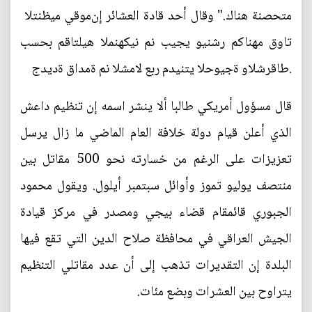
متحصنة هناك." وقال أحد قادة العشائر إن‭‭‭ التنظيم يقوم
بسحب مقاتليه المنهكين من بيجي وينشر مكانهم قوات
جديدة قادمة من الشمال عبر مدينتي الحويجة والشرقاط.
قال مسؤول أمريكي طالبا ألا ينشر اسمه إن تنظيم داعش
الذي أعلن قيام دولة خلافة العام الماضي ما زال يرسل
تعزيزات على الرغم من خسارته نحو 500 مقاتل بين
منتصف يوليو تموز وأوائل سبتمبر أيلول. ويقول محمود
الجبوري قائمقام قضاء بيجي ومصدر في مركز قيادة
الجيش العراقي في محافظة صلاح الدين التي تقع فيها
البلدة إن التقديرات تذهب إلى أن عدد مقاتلي التنظيم
يتراوح بين العشرات وبضع مئات.