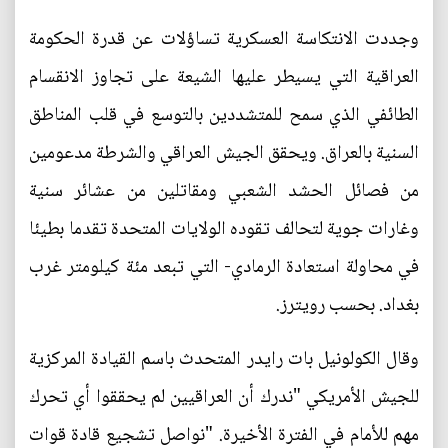
وجددت الانتكاسة العسكرية تساؤلات عن قدرة الحكومة
العراقية التي يسيطر عليها الشيعة على تجاوز الانقسام
الطائفي الذي سمح للمتشددين بالتوسع في قلب المناطق
السنية بالعراق. ويحقق الجيش العراقي والشرطة مدعومين
من فصائل الحشد الشعبي ومقاتلين من عشائر سنية
وغارات جوية لتحالف تقوده الولايات المتحدة تقدما بطيئا
في محاولة استعادة الرمادي- التي تبعد مئة كيلومتر غرب
بغداد. بحسب رويترز.
وقال الكولونيل بات رايدر المتحدث باسم القيادة المركزية
للجيش الأمريكي "ندرك أن العراقيين لم يحققوا أي تحرك
مهم للأمام في الفترة الأخيرة. "نواصل تشجيع قادة قوات