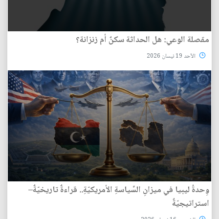
مقصلة الوعي: هل الحداثة سكنٌ أم زنزانة؟
الأحد 19 نيسان 2026
وِحدةُ ليبيا في ميزانِ السِّياسةِ الأمريكيّةِ.. قراءةٌ تاريخيّةٌ–
استراتيجيّةٌ