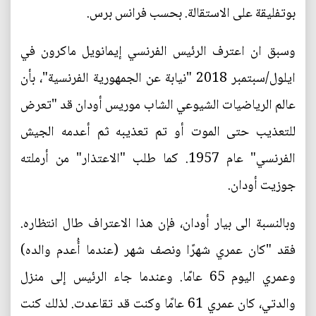
بوتفليقة على الاستقالة. بحسب فرانس برس.
وسبق ان اعترف الرئيس الفرنسي إيمانويل ماكرون في
ايلول/سبتمبر 2018 "نيابة عن الجمهورية الفرنسية"، بأن
عالم الرياضيات الشيوعي الشاب موريس أودان قد "تعرض
للتعذيب حتى الموت أو تم تعذيبه ثم أعدمه الجيش
الفرنسي" عام 1957. كما طلب "الاعتذار" من أرملته
جوزيت أودان.
وبالنسبة الى بيار أودان، فإن هذا الاعتراف طال انتظاره.
فقد "كان عمري شهرًا ونصف شهر (عندما أُعدم والده)
وعمري اليوم 65 عامًا. وعندما جاء الرئيس إلى منزل
والدتي، كان عمري 61 عامًا وكنت قد تقاعدت. لذلك كنت