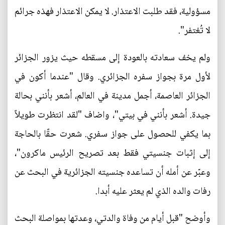
مسؤولية، فقد طلبت الاعتذار. لا يمكن الاعتذار فهذه جرائم
لا تُغتفر".
ولم يخف سعادته بالعودة إلى مسقطه حيث يزور الجزائر
لأول مرة بجواز سفره الجزائري. وقال "عندما أكون في
الجزائر العاصمة، أجمل مدينة في العالم، أشعر بأنني بحالة
جيدة. أشعر بأنني في بيتي"، واضاف "لقد انتظرت طويلاً
بما يكفي للحصول على جواز سفري. شعرت حقًا بالحاجة
إلى إثبات جنسيتي فقط بعد تصريح الرئيس ماكرون"،
وعبّر عن أمله أن تساعده جنسيته الجزائرية في البحث عن
رفات والده الذي لم يعثر عليه أبدا.
وأوضح "قبل أيام من وفاة والدتي، وعدتها بمواصلة البحث