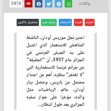
وكالات
3474
الجزائر
فرنسا
الاستعمار
جرائم حرب
ايمانويل ماكرون
اعتبر نجل موريس أودان، الناشط
المناهض للاستعمار الذي اغتيل
على يد الجيش الفرنسي في
الجزائر عام 1957، أن "الحقيقة"
عن جرائم فرنسا الاستعمارية التي
"لا تغتفر" بنظره، أهم من اعتذار
محتمل من باريس، وحصل بيار
أودان، عالم الرياضيات مثل
والده، مؤخرا على جواز سفره
الجزائري بعد طول انتظار...