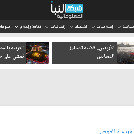
ياسة
إسلاميات
اقتصاد
إنسانيات
ثقافة وإعلام
منوعا
الأربعين.. قضية تتجاوز
التربية بالم
الدسائس
تمشي على طر
ى فريسة الفوضى