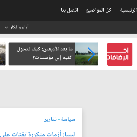
الرئيسية
|
كل المواضيع
|
اتصل بنا
آراء وافكار
س
رير من سلطة
ما بعد الأربعين: كيف تتحول
ة في وعي النهضة
القيم إلى مؤسسات؟
سياسة
-
تقارير
ليبيا: أزمات متكررة تقتات عل