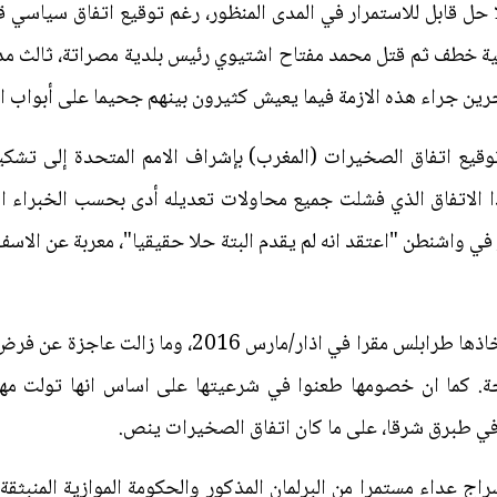
 بلا حل قابل للاستمرار في المدى المنظور، رغم توقيع اتفاق سياسي 
ية خطف ثم قتل محمد مفتاح اشتيوي رئيس بلدية مصراتة، ثالث مد
جرين جراء هذه الازمة فيما يعيش كثيرون بينهم جحيما على أبواب او
ن الاول/ديسمبر 2015 أدى توقيع اتفاق الصخيرات (المغرب) بإشراف الامم المتحد
ذا الاتفاق الذي فشلت جميع محاولات تعديله أدى بحسب الخبراء ال
 واشنطن "اعتقد انه لم يقدم البتة حلا حقيقيا"، معربة عن الاسف 
ولم تلق حكومة الوفاق الاجماع منذ اتخاذها طرابلس مقرا
ة. كما ان خصومها طعنوا في شرعيتها على اساس انها تولت مهام
راج عداء مستمرا من البرلمان المذكور والحكومة الموازية المنبثقة