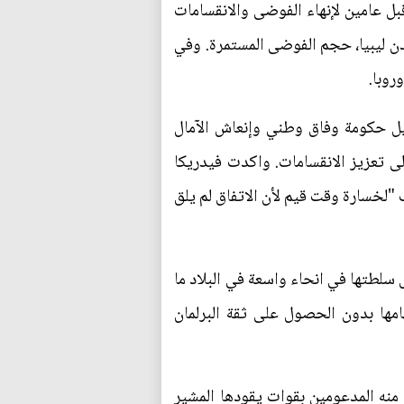
قبل عامين لإنهاء الفوضى والانقسامات
ن ليبيا، حجم الفوضى المستمرة. وفي
روبا.
ة إلى تشكيل حكومة وفاق وطني وإنعاش الآمال
ى تعزيز الانقسامات. واكدت فيدريكا
"لخسارة وقت قيم لأن الاتفاق لم يلق
 في اذار/مارس 2016، وما زالت عاجزة عن فرض سلطتها في انحاء واسعة في البلاد ما
ها بدون الحصول على ثقة البرلمان
 منه المدعومين بقوات يقودها المشير