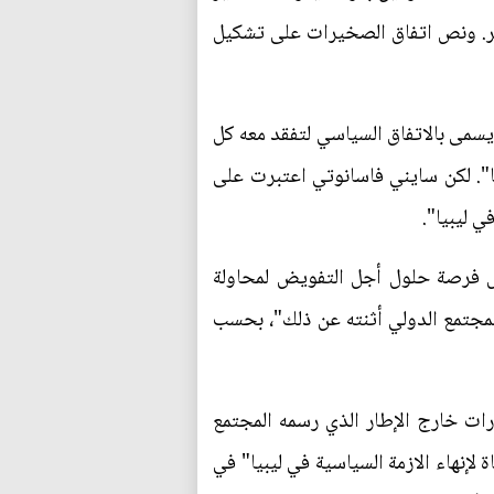
الحكومة مع انتهاء تفويضها في 17 كانون الاول/ديسمبر. ونص اتفاق الصخيرات على تشكيل
احية ما يسمى بالاتفاق السياسي لتفقد معه كل
ها". لكن سايني فاسانوتي اعتبرت على
ي ليبيا".
ال فرصة حلول أجل التفويض لمحاولة
جتمع الدولي أثنته عن ذلك"، بحسب
ات خارج الإطار الذي رسمه المجتمع
 لإنهاء الازمة السياسية في ليبيا" في