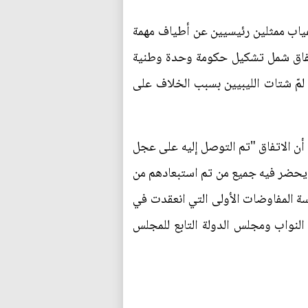
ي غياب ممثلين رئيسيين عن أطياف مهمة
لاتفاق شمل تشكيل حكومة وحدة وطنية
ي لمّ شتات الليبيين بسبب الخلاف على
أن الاتفاق "تم التوصل إليه على عجل
ي يحضر فيه جميع من تم استبعادهم من
روع للدستور وتنظيم انتخابات برلمانية ورئاسية عام 2018، غير أن جلسة المفاوضات الأولى التي انعقدت في
النواب ومجلس الدولة التابع للمجلس