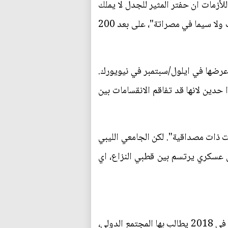
ة الدولية للأزمات ان حفتر المثير للجدل لا يملك
"قوة او دعما كافيا" للسيطرة على مجمل اراضي ليبيا. وتابع "انه يواجه خصوصا معارضة شديدة في الغرب ولا سيما في مصراتة"، على بعد 200
اء انتخابات في 2018 تنفيذا لخطة العمل التي عرضها في ايلول/سبتمبر في نيويورك.
دين لانها قد تفاقم الانقسامات بين
ت ذات مصداقية". لكن الجامعي الليبي
حل عسكري يرتسم بين قطبي النزاع، اي
على صعيد متصل اعلن المشير خليفة حفتر، الرجل القوي في شرق ليبيا، انه يؤيد اجراء انتخابات في ليبيا في 2018 يطالب بها المجتمع الدولي،