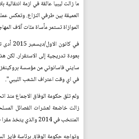
ما زالت ليبيا عالقة في ازمة انتقالية
العميقة بين طرفي النزاع. وتعكس عمل
الموازاة تستمر مأساة مئات آلاف المها
في كانو
بعودة تدريجية إلى الاستقرار. لكن ه
سايني فاسانوتي من مؤسسة بروكينغز في
في اي وقت اعتراف الشعب الليبي".
زالت خاضعة لعشرات الفصائل المسلح
المنتخب في 2014 والذي يتخذ مقرا في طبرق شرقا، على ما كان اتفاق الصخيرات ينص.
وتواجه حكومة الوفاق برئاسة فايز الس