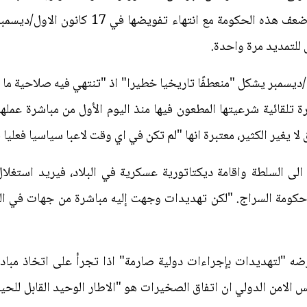
خليفة حفتر المثير للجدل. وقد يزداد ضعف هذه 
ل للتمديد مرة واحدة.
 تاريخ 17 كانون الاول/ديسمبر يشكل "منعطفًا تاريخيا خطيرا" اذ "تنتهي فيه صل
رة تلقائية شرعيتها المطعون فيها منذ اليوم الأول من مباشرة عمل
 يغير الكثير، معتبرة انها "لم تكن في اي وقت لاعبا سياسيا فعليا ف
الى السلطة واقامة ديكتاتورية عسكرية في البلاد، فيريد استغل
كومة السراج. "لكن تهديدات وجهت إليه مباشرة من جهات في الم
ضه "لتهديدات بإجراءات دولية صارمة" اذا تجرأ على اتخاذ مبادر
 الامن الدولي ان اتفاق الصخيرات هو "الاطار الوحيد القابل للحياة