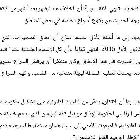
خابات تنهي الانقسام، إلّا أن الخلاف عاد ليظهر بعد أشهر من الاتف
درجة الحديث عن وقوع أسواق نخاسة في بعض المناطق.
د إلى ما أعلنه الأوّل، عندما صرّح أن اتفاق الصخيرات، الذي 
الصخيرات المغربية يوم 17 ديسمبر/كانون الأول 2015، انتهى تماماً، وأن كل ال
تي اختيرت في هذا الاتفاق. وكان منتظرا أن يرفض السراج تصريحات
ا عندما يحدث تسليم السلطة لهيئة منتخبة من الشعب. واتهم السرا
ما أن الاتفاق، ينصّ من الناحية القانونية على تشكيل حكومة لمدة
 الرئاسي لحكومة الوفاق من نيل ثقة البرلمان الذي يدعم خليفة حفت
ة القانونية، فالمبعوث الأممي إلى ليبيا، غسان سلامة، طالب بعدم ت
لإطار الوحيد القابل للاستمرار".