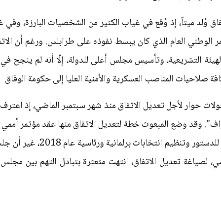
اتفاق وُلد ميتاً، إذ وُقع في غياب الكثير من الشخصيات البارزة، وف
ؤتمر الوطني العام الذي كان يبسط نفوذه على طرابلس. ورغم أن ا
الهيئة التشريعية، وتأسيس مجلس أعلى للدولة، إلّا أنه لم ينجح ف
افة صلاحيات المناصب العسكرية والأمنية العليا إلى حكومة الوفاق
جولات حوار لأجل تعديل الاتفاق منذ شهر سبتمبر الماضي، إذ اعترف 
راف". وقد وضع المبعوث خطة لتعديل الاتفاق منها عقد مؤتمر أمم
الاتفاق، حتى يتم الاتفاق على مش
، لصياغة تعديل الاتفاق، انتهت متعثرة بتبادل التهم بين مجلس 