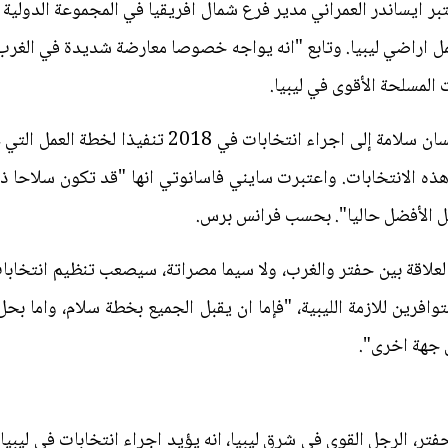
 انتخابات مقررة في 2018. واعتبر ايساندر العمراني مدير فرع شمال افريقيا في المجموع
لمسلحة الأقوى في ليبيا.
ويسعى الموفد الاممي الخاص لليبيا غسان سلامة إلى اجر
الانتخابات. واعتبرت سايني فاسانوتي انها "قد تكون سلاحا ذا ح
ل الأفضل حاليا". بحسب فرانس برس.
لعلاقة بين حفتر والغرب، ولا سيما مصراتة، سيصعب تنظيم انتخابا
افرين للازمة الليبية، "فإما ان يقبل الجميع بخطة سلام، واما ب
 جهة اخرى".