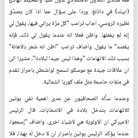
قمة منتدى التعاون الاقتصادي لدول آسيا والمحيط الهادئ
(ابيك) في دانانغ. وردا على سؤال عما اذا كان يصدّق
نظيره الروسي، اجاب ترامب "كل مرّة يراني فيها، يقول لي
إنه لم يفعلها. واظن فعلا انه عندما يقول لي ذلك، فإنه
يقصد" ما يقول. واضاف ترامب "اظن انه شعر بالاهانة"
بسبب تلك الاتهامات "وهذا ليس جيدا لبلادنا"، مشيرا الى
ان علاقات جيدة مع موسكو تسمح لواشنطن باحراز تقدم
في ملفات حاسمة مثل ملف كوريا الشمالية.
وعندما سأله الصحافيون عن مدى اهمية نفي بوتين
للاتهامات بتدخل بلاده في الانتخابات، قال الرئيس
الاميركي ان الاولوية هي لاشياء اخرى. واضاف "إسمعوا،
عندما يؤكد الرئيس بوتين باصرار ان لا دخل له بهذا، فلا