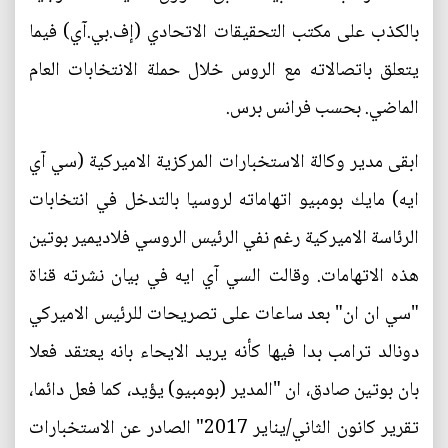
بالكذب على مكتب التحقيقات الاتحادي (إف.بي.آي) فيما
يتعلق باتصالاته مع الروس خلال حملة الانتخابات العام
الماضي. بحسب فرانس برس.
ابقى مدير وكالة الاستخبارات المركزية الاميركية (سي آي
ايه) مايك بومبيو اتهاماته لروسيا بالتدخل في انتخابات
الرئاسة الاميركية رغم نفي الرئيس الروسي فلاديمير بوتين
هذه الاتهامات. وقالت السي آي ايه في بيان نشرته قناة
"سي ان ان" بعد ساعات على تصريحات للرئيس الاميركي
دونالد ترامب بدا فيها كأنه يريد الايحاء بانه يعتقد فعلا
بان بوتين صادق، ان "المدير (بومبيو) يؤيد، كما فعل دائما،
تقرير كانون الثاني/يناير 2017" الصادر عن الاستخبارات