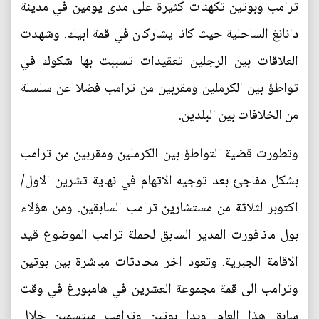
ترامب وبوتين تكهنات كثيرة على مدى يومين في مدينة
دانانغ الساحلية حيث كانا يشاركان في قمة ابيك. وشهدت
العلاقات بين الرجلين تعقيدات تسببت بها شكوك في
تواطؤ بين الكرملين ومقربين من ترامب فضلا عن سلسلة
من الخلافات بين البلدين.
وتطورت قضية التواطؤ بين الكرملين ومقربين من ترامب
بشكل مفاجئ بعد توجيه الاتهام في نهاية تشرين الاول/
اكتوبر لثلاثة من مستشارين ترامب السابقين. ومن هؤلاء
بول مانافورت المدير السابق لحملة ترامب الموضوع قيد
الاقامة الجبرية. وتعود اخر محادثات مباشرة بين بوتين
وترامب الى قمة مجموعة العشرين في هامبورغ في وقت
سابق هذا العام. وبدا بوتين وترامب مبتسمين خلال