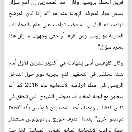
فريق الحملة بروسيا. وقال أحد المصدرين إن أهم سؤال
يسعى مولر لمعرفة الإجابة عنه هو ”ما إذا كان المرشح
ترامب ثم الرئيس المنتخب ترامب على علم بالمحادثات
الجارية مع روسيا ومن أقرها أو حتى وجهها... ما زال هذا
مجرد سؤال“.
وكان كلوفيس أدلى بشهادته في أكتوبر تشرين الأول أمام
هيئة محلفين في التحقيق الذي يجريه مولر حول التدخل
الروسي في حملة الرئاسة الانتخابية عام 2016 كما أنه
يتعاون مع لجنة المخابرات بمجلس الشيوخ التي تحقق في
نفس القضايا. ووصف أحد المصدرين كلوفيس بأنه ”قطعة
دومينو أخرى“ بعدما اعترف جورج بابادوبولوس مستشار
حملة ترامب الانتخابية السابق لشؤون السياسة الخارجية