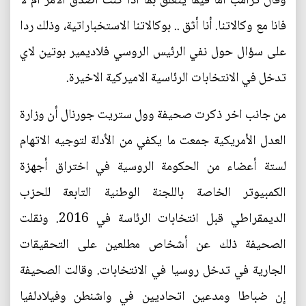
وقال ترامب أما فيما يتعلق بما اذا كنت أصدق الامر أم لا
فانا مع وكالاتنا. أنا أثق .. بوكالاتنا الاستخباراتية، وذلك ردا
على سؤال حول نفي الرئيس الروسي فلاديمير بوتين لاي
تدخل في الانتخابات الرئاسية الاميركية الاخيرة.
من جانب اخر ذكرت صحيفة وول ستريت جورنال أن وزارة
العدل الأمريكية جمعت ما يكفي من الأدلة لتوجيه الاتهام
لستة أعضاء من الحكومة الروسية في اختراق أجهزة
الكمبيوتر الخاصة باللجنة الوطنية التابعة للحزب
الديمقراطي قبل انتخابات الرئاسة في 2016. ونقلت
الصحيفة ذلك عن أشخاص مطلعين على التحقيقات
الجارية في تدخل روسيا في الانتخابات. وقالت الصحيفة
إن ضباطا ومدعين اتحاديين في واشنطن وفيلادلفيا