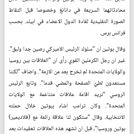
محادثاتهما السريعة في دانانغ وخصوصا قبل التقاط
الصورة التقليدية لقادة الدول الاعضاء في ابيك. بحسب
فرانس برس.
وقال بوتين ان "سلوك الرئيس الاميركي رصين جدا ولبق".
غير ان رجل الكرملين القوي رأى ان "العلاقات بين روسيا
والولايات المتحدة لم تخرج بعد من الازمة". واضاف "لكننا
مستعدون لطيّ الصفحة والمضي قدما". وتابع الرئيس
الروسي "نريد اقامة علاقات متناغمة مع الولايات
المتحدة". وكان ترامب اشاد ببوتين خلال حملته
الانتخابية. وقال "ستكون لنا علاقة رائعة مع (فلاديمير)
بوتين وروسيا"، قبل ان تشهد هذه العلاقات تعقيدات بعد