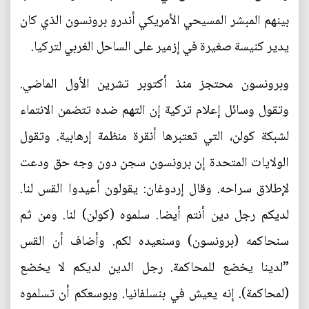
بينهم المبشر المسيحي الأمريكي أندرو برونسون الذي كان
يدير كنيسة صغيرة في إزمير على الساحل الغربي لتركيا.
وبرونسون محتجز منذ أكتوبر تشرين الأول الماضي.
وتقول وسائل إعلام تركية إن التهم ضده تتضمن الانتماء
لشبكة كولن، التي تعتبرها أنقرة منظمة إرهابية. وتقول
الولايات المتحدة إن برونسون سجن دون وجه حق ودعت
لإطلاق سراحه. وقال إردوغان: يقولون ‭‭‭‬‬‬أعيدوا القس لنا‭‭‭‬‬‬.
لديكم رجل دين أنتم أيضا. سلموه (كولن) لنا. ومن ثم
سنحاكمه (برونسون) وسنعيده لكم. وأضاف أن القس
”لدينا يخضع للمحاكمة. رجل الدين لديكم لا يخضع
(لمحاكمة). إنه يعيش في بنسلفانيا. وبوسعكم أن تسلموه