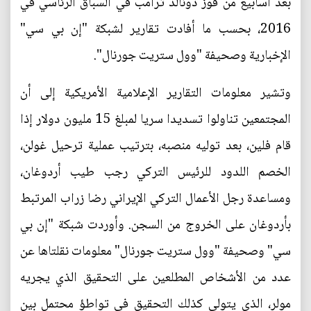
بعد أسابيع من فوز دونالد ترامب في السباق الرئاسي في
2016، بحسب ما أفادت تقارير لشبكة "إن بي سي"
الإخبارية وصحيفة "وول ستريت جورنال".
وتشير معلومات التقارير الإعلامية الأمريكية إلى أن
المجتمعين تناولوا تسديدا سريا لمبلغ 15 مليون دولار إذا
قام فلين، بعد توليه منصبه، بترتيب عملية ترحيل غولن،
الخصم اللدود للرئيس التركي رجب طيب أردوغان،
ومساعدة رجل الأعمال التركي الإيراني رضا زراب المرتبط
بأردوغان على الخروج من السجن. وأوردت شبكة "إن بي
سي" وصحيفة "وول ستريت جورنال" معلومات نقلتاها عن
عدد من الأشخاص المطلعين على التحقيق الذي يجريه
مولر، الذي يتولى كذلك التحقيق في تواطؤ محتمل بين