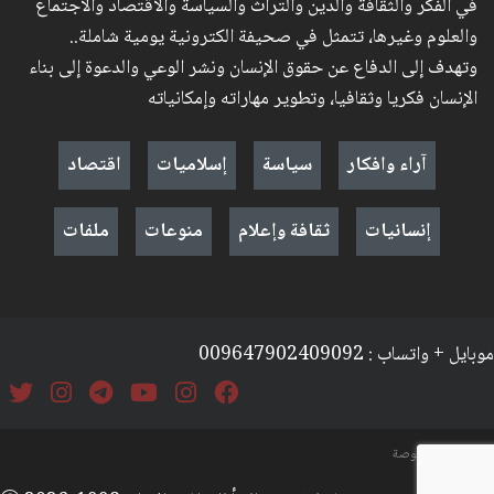
في الفكر والثقافة والدين والتراث والسياسة والاقتصاد والاجتماع
والعلوم وغيرها، تتمثل في صحيفة الكترونية يومية شاملة..
وتهدف إلى الدفاع عن حقوق الإنسان ونشر الوعي والدعوة إلى بناء
الإنسان فكريا وثقافيا، وتطوير مهاراته وإمكانياته
آراء وافكار
سياسة
إسلاميات
اقتصاد
إنسانيات
ثقافة وإعلام
منوعات
ملفات
موبايل + واتساب : 009647902409092
السياسة والخصوصة