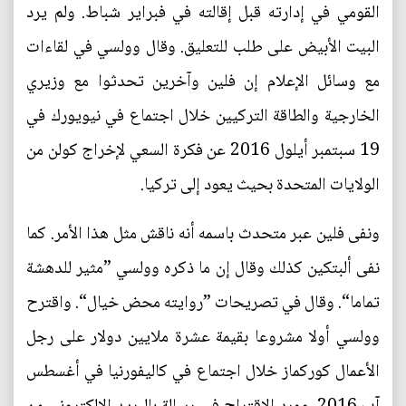
القومي في إدارته قبل إقالته في فبراير شباط. ولم يرد
البيت الأبيض على طلب للتعليق. وقال وولسي في لقاءات
مع وسائل الإعلام إن فلين وآخرين تحدثوا مع وزيري
الخارجية والطاقة التركيين خلال اجتماع في نيويورك في
19 سبتمبر أيلول 2016 عن فكرة السعي لإخراج كولن من
الولايات المتحدة بحيث يعود إلى تركيا.
ونفى فلين عبر متحدث باسمه أنه ناقش مثل هذا الأمر. كما
نفى ألبتكين كذلك وقال إن ما ذكره وولسي ”مثير للدهشة
تماما“. وقال في تصريحات ”روايته محض خيال“. واقترح
وولسي أولا مشروعا بقيمة عشرة ملايين دولار على رجل
الأعمال كوركماز خلال اجتماع في كاليفورنيا في أغسطس