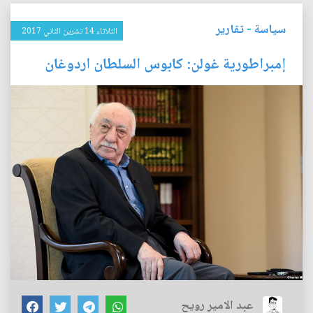
سياسة
-
تقارير
الثلاثاء 14 تشرين الثاني 2017
إمبراطورية غولن: كابوس السلطان اردوغان
عبد الامير رويح