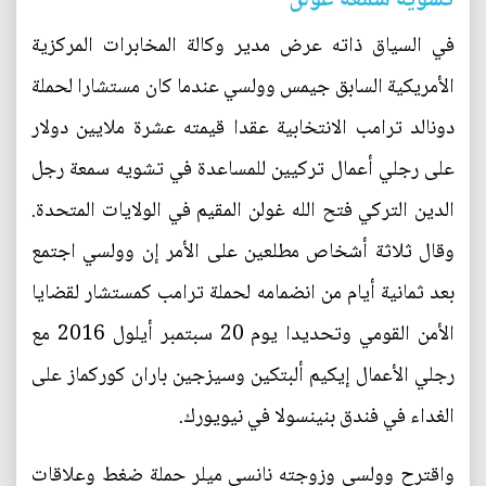
تشويه سمعة غولن
في السياق ذاته عرض مدير وكالة المخابرات المركزية
الأمريكية السابق جيمس وولسي عندما كان مستشارا لحملة
دونالد ترامب الانتخابية عقدا قيمته عشرة ملايين دولار
على رجلي أعمال تركيين للمساعدة في تشويه سمعة رجل
الدين التركي فتح الله غولن المقيم في الولايات المتحدة.
وقال ثلاثة أشخاص مطلعين على الأمر إن وولسي اجتمع
بعد ثمانية أيام من انضمامه لحملة ترامب كمستشار لقضايا
الأمن القومي وتحديدا يوم 20 سبتمبر أيلول 2016 مع
رجلي الأعمال إيكيم ألبتكين وسيزجين باران كوركماز على
الغداء في فندق بنينسولا في نيويورك.
واقترح وولسي وزوجته نانسي ميلر حملة ضغط وعلاقات