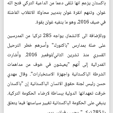
باكستان يزعم انها تلقى دعما من الداعية التركي فتح الله
غولن. وتتهم انقرة غولن بتدبير محاولة الانقلاب الفاشلة
في صيف 2016، وهو ما ينفيه غولن بقوة.
وبالإضافة الى كاتشماز، يواجه 285 تركيا من المدرسين
على صلة بمدارس "باكتورك" وأسرهم خطر الترحيل
القسري منذ تشرين الثاني/نوفمبر 2016. وأشارت
الفدرالية إلى أنهم "يعيشون في خوف من مداهمات
الشرطة الباكستانية واجهزة الاستخبارات". وقال مهدي
حسن رئيس لجنة حقوق الانسان الباكستانية إن "باكستان
خرقت تعهداتها الدولية ببساطة لارضاء الحكومة التركية.
ينبغي على الحكومة الباكستانية تغيير سياستها فيما يتعلق
بالـ285 تركي". بحسب فرانس برس.