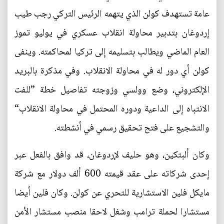
عامة تستهدف كولن الذي يتهمه الرئيس التركي رجب طيب
إردوغان بتدبير محاولة انقلاب عسكري في يوليو تموز
العام الماضي ويطالب بتسليمه إلى تركيا لمحاكمته. وينفى
كولن أي دور له في محاولة الانقلاب. وفي مذكرة بالبريد
الإلكتروني، وضع وولسي وزوجته تفاصيل خطة ”للفت
الانتباه إلى الداعية ودوره المحتمل في محاولة الانقلاب“
والتشجيع على فتح تحقيق رسمي في أنشطته.
وكان ألبتكين، وهو حليف لإردوغان، قد وافق بالفعل عبر
إحدى شركاته على عقد قيمته 600 ألف دولار مع شركة
مايكل فلين الاستشارية للتحري عن كولن. وكان فلين أيضا
مستشارا لحملة ترامب وشغل لاحقا منصب مستشار الأمن