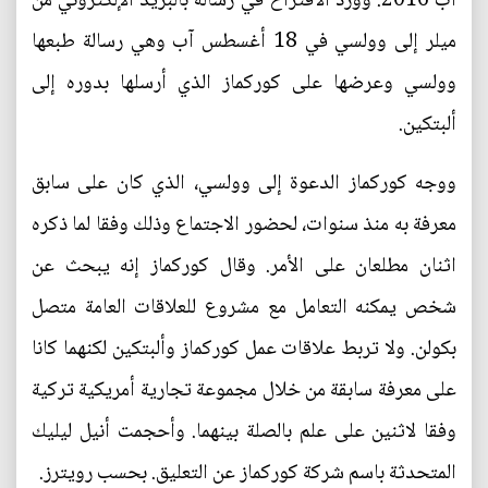
آب 2016. وورد الاقتراح في رسالة بالبريد الإلكتروني من
ميلر إلى وولسي في 18 أغسطس آب وهي رسالة طبعها
وولسي وعرضها على كوركماز الذي أرسلها بدوره إلى
ألبتكين.
ووجه كوركماز الدعوة إلى وولسي، الذي كان على سابق
معرفة به منذ سنوات، لحضور الاجتماع وذلك وفقا لما ذكره
اثنان مطلعان على الأمر. وقال كوركماز إنه يبحث عن
شخص يمكنه التعامل مع مشروع للعلاقات العامة متصل
بكولن. ولا تربط علاقات عمل كوركماز وألبتكين لكنهما كانا
على معرفة سابقة من خلال مجموعة تجارية أمريكية تركية
وفقا لاثنين على علم بالصلة بينهما. وأحجمت أنيل ليليك
المتحدثة باسم شركة كوركماز عن التعليق. بحسب رويترز.