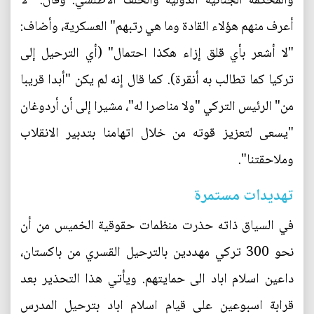
والمحكمة الجنائية الدولية والحلف الأطلسي. وقال: "لا
أعرف منهم هؤلاء القادة وما هي رتبهم" العسكرية، وأضاف:
"لا أشعر بأي قلق إزاء هكذا احتمال" (أي الترحيل إلى
تركيا كما تطالب به أنقرة). كما قال إنه لم يكن "أبدا قريبا
من" الرئيس التركي "ولا مناصرا له"، مشيرا إلى أن أردوغان
"يسعى لتعزيز قوته من خلال اتهامنا بتدبير الانقلاب
وملاحقتنا".
تهديدات مستمرة
في السياق ذاته حذرت منظمات حقوقية الخميس من أن
نحو 300 تركي مهددين بالترحيل القسري من باكستان،
داعين اسلام اباد الى حمايتهم. ويأتي هذا التحذير بعد
قرابة اسبوعين على قيام اسلام اباد بترحيل المدرس