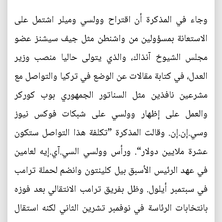
وجاء في المذكرة أن اقتراح وولسي وميلر اشتمل على
الاستعانة بمسؤولين من واشنطن مثل جيف سيشنز عضو
مجلس الشيوخ آنذاك، والذي يتولى حاليا منصب وزير
العدل، في كتابة مقالات عن الوضع في تركيا والتواصل مع
مشرعين نافذين مثل السناتور الجمهوري بوب كوركر
والعمل على إظهار وولسي على شبكات فوكس نيوز
وسي.إن.إن. وقالت المذكرة ”تكلفة هذا التواصل ستكون
عشرة ملايين دولار“. ورأس وولسي السي.آي.إيه لعامين
في عهد الرئيس الأسبق بيل كلينتون وانضم لحملة ترامب
في سبتمبر أيلول. وظل بفريق ترامب الانتقالي بعد فوزه
بانتخابات الرئاسة في نوفمبر تشرين الثاني لكنه استقال