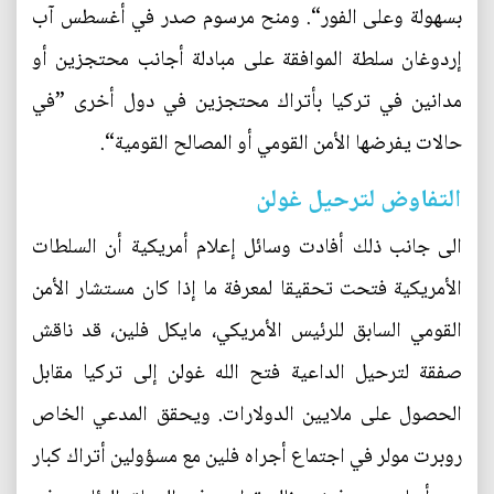
بسهولة وعلى الفور“. ومنح مرسوم صدر في أغسطس آب
إردوغان سلطة الموافقة على مبادلة أجانب محتجزين أو
مدانين في تركيا بأتراك محتجزين في دول أخرى ”في
حالات يفرضها الأمن القومي أو المصالح القومية“.
التفاوض لترحيل غولن
الى جانب ذلك أفادت وسائل إعلام أمريكية أن السلطات
الأمريكية فتحت تحقيقا لمعرفة ما إذا كان مستشار الأمن
القومي السابق للرئيس الأمريكي، مايكل فلين، قد ناقش
صفقة لترحيل الداعية فتح الله غولن إلى تركيا مقابل
الحصول على ملايين الدولارات. ويحقق المدعي الخاص
روبرت مولر في اجتماع أجراه فلين مع مسؤولين أتراك كبار