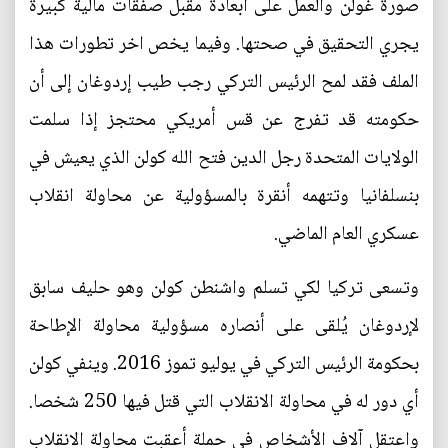
صورة غولن والعمل على أبعادة مقبل صفقات مالية كبيرة
يجري التحقيق في صحتها. وفيما يخص اخر تطورات هذا
الملف فقد لمح الرئيس التركي رجب طيب إردوغان إلى أن
حكومته قد تفرج عن قس أمريكي محتجز إذا سلمت
الولايات المتحدة رجل الدين فتح الله كولن الذي يعيش في
بنسلفانيا وتتهمه أنقرة بالمسؤولية عن محاولة انقلاب
عسكري العام الماضي.
وتسعى تركيا لكي تسلم واشنطن كولن وهو حليف سابق
لإردوغان يُلقى على أنصاره مسؤولية محاولة الإطاحة
بحكومة الرئيس التركي في يوليو تموز 2016. وينفي كولن
أي دور له في محاولة الانقلاب التي قتل فيها 250 شخصا.
واعتقل آلاف الأشخاص في حملة أعقبت محاولة الانقلاب