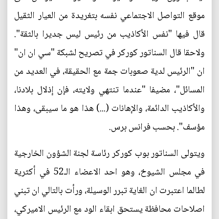
موقع التواصل الاجتماعي نفسه بتغريدة من العيار الثقيل
قال فيها "نفس الأكاذيب من رئيس ليس جديرا بالثقة".
ولاحقا قال السناتور كوركر في تصريح لشبكة "سي ان ان"
ان "الرئيس لدية صعوبات جمة مع الحقيقة، في العديد من
المسائل"، مضيفا "عندما تنتهي ولايته، فإن إذلال بلادنا،
والأكاذيب الدائمة، والإهانات (...) هذا هو ما سيبقى، وهذا
مؤسف". بحسب فرانس برس.
ويتولى السناتور بوب كوركر رئاسة لجنة الشؤون الخارجية
في مجلس الشيوخ، وهو احد الاعضاء الـ52 في أكثرية
لطالما اعتبرت ان الغاية تبرر الوسيلة، ورأت بالتالي ان تبني
اصلاحات محافظة يستحق ابقاء الود مع الرئيس الاميركي،