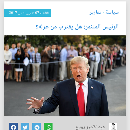
سياسة
-
تقارير
الثلاثاء 07 تشرين الثاني 2017
الرئيس المتنمر: هل يقترب من عزله؟
عبد الامير رويح