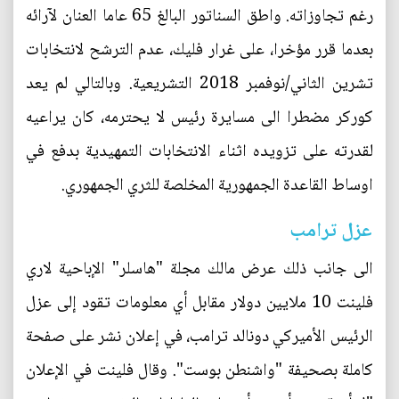
رغم تجاوزاته. واطق السناتور البالغ 65 عاما العنان لآرائه
بعدما قرر مؤخرا، على غرار فليك، عدم الترشح لانتخابات
تشرين الثاني/نوفمبر 2018 التشريعية. وبالتالي لم يعد
كوركر مضطرا الى مسايرة رئيس لا يحترمه، كان يراعيه
لقدرته على تزويده اثناء الانتخابات التمهيدية بدفع في
اوساط القاعدة الجمهورية المخلصة للثري الجمهوري.
عزل ترامب
الى جانب ذلك عرض مالك مجلة "هاسلر" الإباحية لاري
فلينت 10 ملايين دولار مقابل أي معلومات تقود إلى عزل
الرئيس الأميركي دونالد ترامب، في إعلان نشر على صفحة
كاملة بصحيفة "واشنطن بوست". وقال فلينت في الإعلان