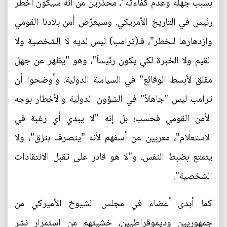
بسبب جهله وعدم كفاءته"، محذرين من أنه سيكون أخطر
رئيس في التاريخ الأمريكي. وسيعرّض أمن بلادنا القومي
وازدهارها للخطر"، فـ(ترامب) ليس لديه لا الشخصية ولا
القيم ولا الخبرة لكي يكون رئيساً"، وهو "يظهر عن جهل
مقلق لأبسط الوقائع" في السياسة الدولية. وأوضحوا أن
ترامب ليس "جاهلاً" في الشؤون الدولية والأخطار بوجه
الأمن القومي فحسب؛ بل إنه "لا يبدي أي رغبة في
الاستعلام"، معربين عن أسفهم لأنه "يتصرف بنزق"، ولا
يتمتع بضبط النفس، و"لا هو قادر على تقبل الانتقادات
الشخصية".
كما أبدى أعضاء في مجلس الشيوخ الأميركي من
جمهوريين وديموقراطيين، خشيتهم من استمرار نشر