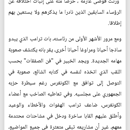
"ورثت فوضى عارمة"، حرصا منه على إثبات اختلافه عن
الرؤساء السابقين الذين نادرا ما يذكرهم ولا يستعين بهم
إطلاقا.
ومع مرور الأشهر الأولى من رئاسته، بات ترامب الذي يبدو
ساذجا أحيانا ومراوغا أحيانا أخرى، يقر بانه يكتشف صعوبة
مهامه الجديدة. ويجد الخبير في "فن الصفقات" بحسب
اللقب الذي اتخذه لنفسه في كتابه الشائع، صعوبة في
التوصل إلى توافق مع الكونغرس رغم سيطرة حزبه
الجمهوري على مجلسيه. وفي تعاطيه الصاخب مع أعضاء
الكونغرس، ضاعف ترامب الهفوات والأخطاء والوعيد
وأطلق عليهم القابا ساخرة ودخل في مشاحنات محتدمة
معهم، غير أن مشاريعه تبقى متعثرة في جميع المواضيع،