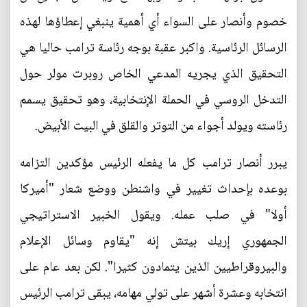
خصوم وأنصار على السواء أي أهمية ينبغي إعطاؤها لهذه
الرسائل الرئاسية. واكبر عقبة بوجه رئاسة ترامب حاليا هي
التحقيق الذي يجريه المدعي الخاص روبرت مولر حول
التدخل الروسي في الحملة الإنتخابية، وهو تحقيق يسمم
رئاسته ويولد أجواء من التوتر والقلق في البيت الأبيض.
يبرر أنصار ترامب كل ما يفعله الرئيس مؤكدين التزامه
بوعده بإحداث تغيير في واشنطن ووضع شعار "أميركا
أولا" في صلب عمله. ويقول الخبير الاستراتيجي
الجمهوري إريك بيتش إنه "يقاوم وسائل الإعلام
والبيروقراطيين الذين يتمادون كثيرا". لكن بعد عام على
انتخابه وعشرة أشهر على تولي مهامه، يبقى ترامب الرئيس