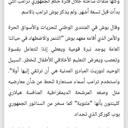
وكلها ملفات ساخنة خلال فترة حكم الجمهوري ترامب التي
بدأت قبل تسعة أشهر. ولم يذكر بوش ترامب بالاسم.
وقال بوش في المنتدى الوطني للحريات والأسواق الحرة
والأمن الذي أقامه معهد بوش ”التنمر والاضطهاد في حياتنا
العامة يوجد نبرة قومية ويعطي إذنا للتعامل بقسوة
وتعصب ويعرض التعليم الأخلاقي للأطفال للخطر. السبيل
الوحيد لتوريث المبادئ المدنية هي أن نرتقي إليها أولا“.
واستخدم ترامب أسماء مستعارة للحط من شأن معارضيه
مثل وصفه المرشحة الديمقراطية المنافسة هيلاري
كلينتون بأنها ”ملتوية“ كما سخر من السناتور الجمهوري
بوب كوركر الذي تحداه.