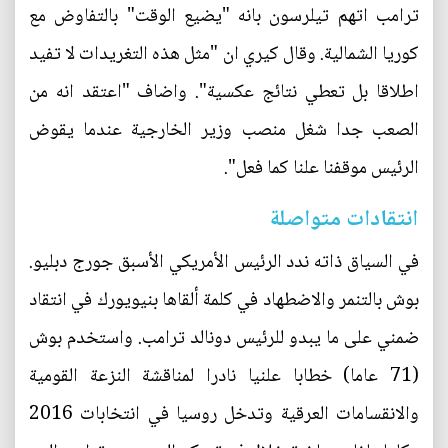
ترامب اتهم تيلرسون بانه "يضيع الوقت" بالتفاوض مع
كوريا الشمالية. وقال كيري ان "مثل هذه التغريدات لا تفيد
اطلاقا بل تعطي نتائج عكسية". واضاف "اعتقد انه من
الصعب جدا شغل منصب وزير الخارجية عندما يقوض
الرئيس موقفنا علنا كما فعل".
انتقادات متواصلة
في السياق ذاته ندد الرئيس الأمريكي الأسبق جورج دبليو.
بوش بالتنمر والاضطهاد في كلمة ألقاها بنيويورك في انتقاد
ضمني على ما يبدو للرئيس دونالد ترامب. واستخدم بوش
(71 عاما) خطابا علنيا نادرا لمناقشة النزعة القومية
والانقسامات العرقية وتدخل روسيا في انتخابات 2016