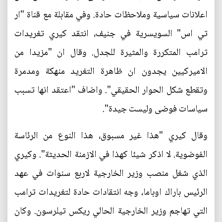
اعلانات سياسية وملاحظات حادة. وفي مقابلة مع قناة "ار
تي اس" السويسرية في جنيف، انتقد كيري تغريدات
ترامب المتكررة والمثيرة للجدل. وقال ان "مزيدا من
الاميركيين يجدون ان ظاهرة التغريد منهكة ومدمرة
وتقطع شكل الحوار الحقيقي". واضاف "اعتقد انها تسبب
سياسات فوضى وليست جيدة".
وقال كيري "هذا غير مسبوق، هذا النوع من الرئاسة
الفوضوية. لا اذكر شيئا كهذا في الازمنة الحديثة". وكيري
الذي شغل منصب وزير الخارجية لاربع سنوات في عهد
الرئيس باراك اوباما، وجه انتقادات حادة لتغريدات ترامب
التي تهاجم وزير الخارجية الحالي ريكس تيلرسون. وكان