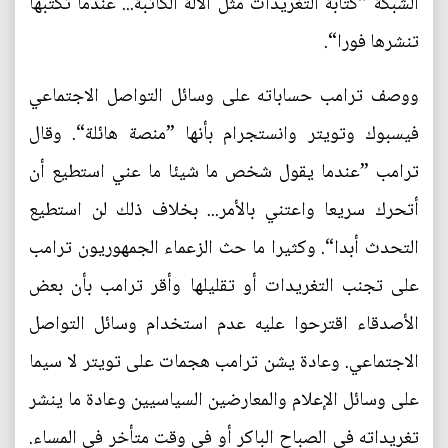
الشبكة ”كتابة التغريدات مثل الآلة الكاتبة... عندما تكتبها
تنشرها فورا“.
ووصف ترامب حساباته على وسائل التواصل الاجتماعي
فيسبوك وتويتر وانستجرام بأنها ”منصة هائلة“. وقال
ترامب ”عندما يقول شخص ما شيئا ما عني استطيع أن
أتحرك سريعا واعتني بالأمر... بخلاف ذلك لن استطيع
التحدث أبدا“. وكثيرا ما حث الزعماء الجمهوريون ترامب
على تجنب التغريدات أو تقليلها وأقر ترامب بأن بعض
الأصدقاء اقترحوا عليه عدم استخدام وسائل التواصل
الاجتماعي. وعادة يشن ترامب هجمات على تويتر لا سيما
على وسائل الإعلام والمعارضين السياسيين وعادة ما ينشر
تغريداته في الصباح الباكر أو في وقت متأخر في المساء.