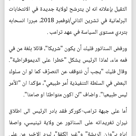
الثقيل بإعلانه انه لن يترشح لولاية جديدة في الانتخابات
البرلمانية في تشرين الثاني/نوفمبر 2018، مبررا انسحابه
بتردي مستوى السياسة في عهد ترامب .
ورفض السناتور فليك أن يكون "شريكا"، قائلا بلغة من في
فمه ماء، لماذا الرئيس يشكل "خطرا على الديموقراطية".
وقال فليك "يجب أن نتوقف عن التصرّف كما لو ان سلوك
البعض في السلطة التنفيذية أمر طبيعي"، مؤكدا ان "الأمر
ليس طبيعيا". واضاف "لن اكون متواطئا او صامتا".
أما على جبهة ترامب-كوركر فقد بادر الرئيس الى اطلاق
نيران تغريداته على السناتور عن ولاية تينيسي، واصفا
اياه بـ"وزن الريشة" و"غير الكفؤ"، ليرد الاخير من على