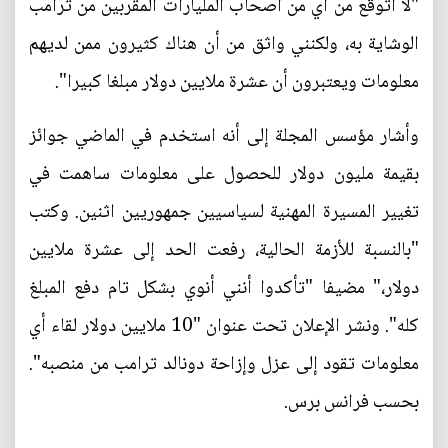
"لا أتوقع من أي من أصحاب المليارات المقربين من ترامب
الوشاية به، ولكنني واثق من أن هناك كثيرون ممن لديهم
معلومات ويعتبرون أن عشرة ملايين دولار مبلغا كبيرا".
وأشار مؤسس المجلة إلى أنه استخدم في الماضي جوائز
بقيمة مليون دولار للحصول على معلومات ساهمت في
تغيير المسيرة المهنية لسياسيين جمهوريين اثنين. وكتب
"بالنسبة للأزمة الحالية، رفعت الحد إلى عشرة ملايين
دولار،" مضيفا "تأكدوا أنني أنوي بشكل تام دفع المبلغ
كله". ونشر الإعلان تحت عنوان "10 ملايين دولار لقاء أي
معلومات تقود إلى عزل وإزاحة دونالد ترامب من منصبه".
بحسب فرانس برس.