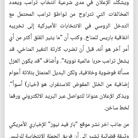
ويشكك الإعلان في مدى شرعية انتخاب ترامب ويعدد
المخالفات التي تتراوح من تواطؤ ترامب المحتمل مع
التدخل الروسي في الانتخابات الأميركية إلى تخريبه
اتفاقية باريس للمناخ. وكتب أن "ما يثير القلق أكثر من أي
أمر آخر هو أنه، قبل أن تضرب كارثة التغير المناخي، قد
يشعل ترامب حربا عالمية نووية". وأضاف "قد يكون العزل
مسألة فوضوية وخلافية، ولكن البديل المتمثل بثلاثة أعوام
إضافية من الخلل المقوض للاستقرار، هو (خيار) أسوأ".
ويذكر الإعلان عنوانا للتواصل عبر البريد الالكتروني ورقما
لخط ساخن.
من جانب اخر نشر موقع "باز فيد نيوز" الإخباري الأمريكي
وثيقة قضائية تشير إلى أن فريق الحملة الانتخابية للرئيس