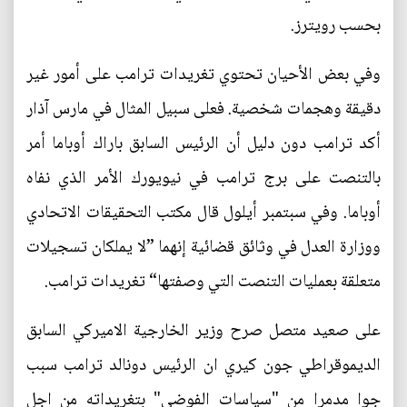
بحسب رويترز.
وفي بعض الأحيان تحتوي تغريدات ترامب على أمور غير
دقيقة وهجمات شخصية. فعلى سبيل المثال في مارس آذار
أكد ترامب دون دليل أن الرئيس السابق باراك أوباما أمر
بالتنصت على برج ترامب في نيويورك الأمر الذي نفاه
أوباما. وفي سبتمبر أيلول قال مكتب التحقيقات الاتحادي
ووزارة العدل في وثائق قضائية إنهما ”لا يملكان تسجيلات
متعلقة بعمليات التنصت التي وصفتها“ تغريدات ترامب.
على صعيد متصل صرح وزير الخارجية الاميركي السابق
الديموقراطي جون كيري ان الرئيس دونالد ترامب سبب
جوا مدمرا من "سياسات الفوضى" بتغريداته من اجل