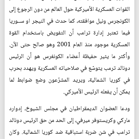
القوات العسكرية الأميركية حول العالم من دون الرجوع إلى
الكونجرس ونيل موافقته، كما حدث في النيجر او ســوريا
فيما تعتبر إدارة ترامب أن التفويض باستخدام القوة
العسكرية موجود منذ العام 2001 وهو صالح حتى الآن.
وأكثر ما يثير حفيظة أعضاء الكونغرس هو أن الرئيس
دونالد ترمب يتوسّع في صلاحياته العسكرية ويهدد بحرب
في كوريا الشمالية، ويريد المشرّعون وضع ضوابط لما
يمكن أن يفعله الرئيس الأميركي.
ودعا العضوان الديمقراطيان في مجلس الشيوخ، إدوارد
ماركي وكريستوفر ميرفي، إلى الحد من حق الرئيس دونالد
ترامب في شن ضربة استباقية ضد كوريا الشمالية. وكان