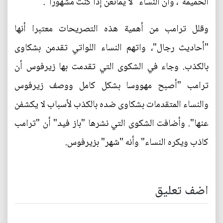
الحميمة"، وأن النساء "لا يمانعن إذا كنت مشهورا".
وقلل ترامب من أهمية هذه التصريحات معتبرا أنها
"أحاديث رجال"، واتهم النساء اللواتي تقدمن بشكاوى
بالكذب. وجاء في الشكوى التي تقدمت بها زيرفوس أن
ترامب "أصبح مهووسا بشكل كامل ووصف زيرفوس
والنساء المتقدمات بشكاوى ضده بالكذب لأسباب لا يكشفن
عنها". وأضافت الشكوى التي نشرها "باز فيد" أن "ترامب
كاذب ويكره النساء" وأنه "شهر" بزيرفوس.
اضف تعليق