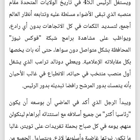
ويستغل الرئيس الـ45 في تاريخ الولايات المتحدة مقام
منصبه الذي تبقى الأضواء مسلطة عليه وتتابعه أنظار العالم
أجمع، لتسديد اللكمات في كل الاتجاهات بدون أي رادع،
ويواظب على مشاهدة برامج شبكة "فوكس نيوز"
المحافظة بشكل متواصل دون سواها، حتى أنه بات يخصها
بكل مقابلاته الإعلامية. ويعطي دونالد ترامب الذي يشغل
أول منصب منتخب في حياته، الانطباع في غالب الأحيان
بأنه يتمسك بدور المرشح رافضا تبديله بدور الرئيس.
ويبدأ الرجل الذي أكد في الماضي أن بوسعه أن يكون
"رئاسيا أكثر" من جميع أسلافه مع استثنائه أبراهام لينكولن
منهم، يومه في كل صباح بحملة تغريدات على تويتر، غالبا
ما تكون نبرتها غاضبة وأسلوبها لاذع. ويتساءل الجميع من