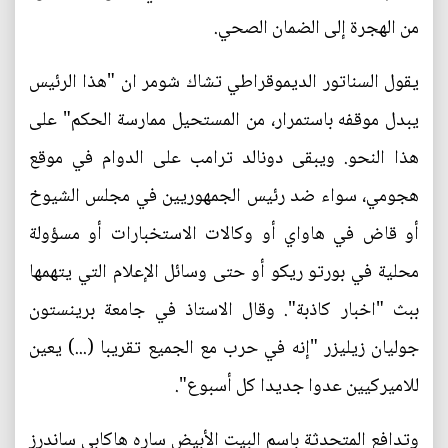
من الهجرة إلى الضمان الصحي.
يقول السناتور الديموقراطي تشاك شومر ان "هذا الرئيس
يبدل موقفه باستمرار، من المستحيل ممارسة الحكم" على
هذا النحو. ويبقى دونالد ترامب على الدوام في موقع
هجومي، سواء ضد رئيس الجمهوريين في مجلس الشيوخ
أو قاض في هاواي أو وكالات الاستخبارات أو مسؤولة
محلية في بورتو ريكو أو حتى وسائل الإعلام التي يتهمها
ببث "اخبار كاذبة". وقال الاستاذ في جامعة برينستون
جوليان زيليزر "إنه في حرب مع الجميع تقريبا (...) يعين
للاميركيين عدوا جديدا كل أسبوع".
وتدافع المتحدثة باسم البيت الأبيض ساره هاكابي ساندرز