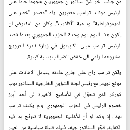
من جانب اخر شنّ سناتوران جمهوريان هجوما حادا على
الرئيس دونالد ترامب، معتبرين اياه "مصدر "خطر على
الديموقراطية" وداعية "أكاذيب". وكان من المفترض ان
يكون هذا اليوم يوم وحدة للحزب الجمهوري بعدما قصد
الرئيس ترامب مبنى الكابيتول في زيارة نادرة للترويج
لمشروعه الرامي الى خفض الضرائب بنسبة كبيرة.
ولكن ترامب راح على جاري عادته يتبادل الاهانات على
موقع تويتر مع رئيس لجنة الشؤون الخارجية السناتور بوب
كوركر الذي تحوّل في الأسابيع الأخيرة الى أحد أبرز
خصوم الرئيس في الحزب الجمهوري. ولم يكتف ترامب
بهذا، إذ وكما لو أن الأغلبية الجمهورية لا تترنّح بما فيه
الكفاية، فجّر السناتور جيف فليك قنبلة سياسية من العيار