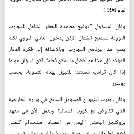
لعام 1996.
وقال المسؤول ”توقيع معاهدة الحظر الشامل للتجارب
النووية سيمنح الشمال الإذن بدخول النادي النووي لكنه
يضع حدا لبرنامج التجارب. وبالإضافة إلى فكرة الدمار
المؤكد فإن هذا هو أفضل ما يمكن فعله“. لكن السؤال هو ما
إذا كان ترامب مستعدا للقبول بهذه التسوية. بحسب
رويترز.
وقال روبرت اينهورن المسؤول السابق في وزارة الخارجية
الذي تفاوض مع كوريا الشمالية ويعمل الآن في معهد
بروكنجز البحثي ”ليس من المعتاد استخدام كلمتي
الانضباط والثبات في جملة يتردد فيها اسم دونالد ترامب...