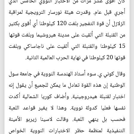
كان أقوى عشر مرات من الاختبار النووي الخامس الذي
أجري قبل عام. وقدرت هيئة نورسار النرويجية لمراقبة
الزلازل أن قوة التفجير بلغت 120 كيلوطنا أي أقوى بكثير
من القنبلة التي ألقيت على مدينة هيروشيما وبلغت قوتها
15 كيلوطنا والقنبلة التي ألقيت على ناجاساكي وبلغت
قوتها 20 كيلوطنا في نهاية الحرب العالمية الثانية.
وقال كوني ي. سوه أستاذ الهندسة النووية في جامعة سول
الوطنية إن هذه القوة تعادل ما يمكن للجميع أن يقول إنه
اختبار لقنبلة هيدروجينية. وأضاف كوريا الشمالية أكدت
نفسها فعليا كدولة نووية. وهذا لا يغير قواعد اللعبة
فحسب بل ينهي اللعبة. وقالت لاسينا زيربو الأمينة
التنفيذية لمنظمة حظر الاختبارات النووية الخواص