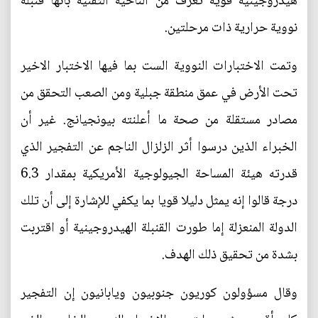
هيدروجينية قوية تعرف من الناحية التقنية بأنها قنبلة
نووية حرارية ذات مرحلتين.
وتمت الاختبارات النووية الست بما فيها الاختبار الاخير
تحت الأرض في عمق منطقة جبلية ومن الصعب التحقق من
مصادر مستقلة من صحة ما أعلنته بيونجيانج. غير أن
الخبراء الذين درسوا أثر الزلزال الناجم عن التفجير الذي
قدرته هيئة المساحة الجيولوجية الأمريكية بمقدار 6.3
درجة قالوا إنه يمثل دليلا قويا بما يكفي للإشارة إلى أن تلك
الدولة المنعزلة إما طورت القنبلة الهيدروجينية أو اقتربت
بشدة من تحقيق ذلك الهدف.
وقال مسؤولون كوريون جنوبيون ويابانيون إن التفجير