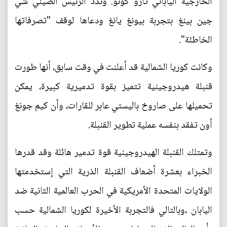
الخارجية الياباني تارو كونو. وندد الرئيس الصيني شي
جين بينغ بتجربة بيونغ يانغ ودعاها لوقف "تصرفاتها
الخاطئة".
وكانت كوريا الشمالية قد أعلنت في وقت سابق، أنها طورت
قنبلة هيدروجينية تتميز بقوة تدميرية كبيرة، يمكن
تحميلها على صاروخ باليستي عابر للقارات، وأن كيم جونغ
أون تفقد بنفسه عملية تطوير القنبلة.
وتمتلك القنبلة الهيدروجينية قوة تدمير هائلة وقد قدرها
الخبراء بعشرة أضعاف القنبلة الذرية التي إستخدمتها
الولايات المتحدة الأمريكية في الحرب العالمية الثانية ضد
اليابان ،وبالتالي فالتجربة الأخيرة لكوريا الشمالية حسب