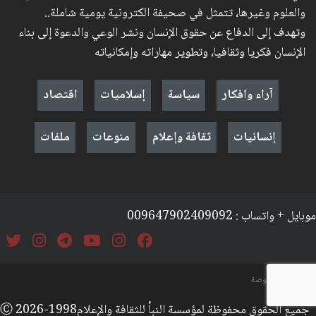
والعلوم وغيرها، تتمثل في صحيفة الكترونية يومية شاملة..
وتهدف إلى الدفاع عن حقوق الإنسان ونشر الوعي والدعوة إلى بناء
الإنسان فكريا وثقافيا، وتطوير مهاراته وإمكانياته
آراء وافكار
سياسة
إسلاميات
اقتصاد
إنسانيات
ثقافة وإعلام
منوعات
ملفات
موبايل + واتساب : 009647902409092
السياسة والخصوصة
جميع الحقوق محفوظة لمؤسسة النبأ للثقافة والإعلامⒸ 2026-1998