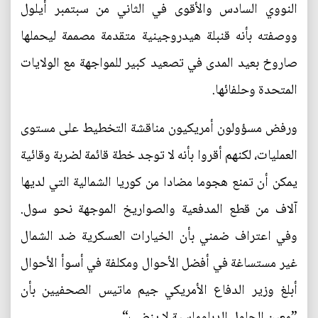
النووي السادس والأقوى في الثاني من سبتمبر أيلول
ووصفته بأنه قنبلة هيدروجينية متقدمة مصممة ليحملها
صاروخ بعيد المدى في تصعيد كبير للمواجهة مع الولايات
المتحدة وحلفائها.
ورفض مسؤولون أمريكيون مناقشة التخطيط على مستوى
العمليات، لكنهم أقروا بأنه لا توجد خطة قائمة لضربة وقائية
يمكن أن تمنع هجوما مضادا من كوريا الشمالية التي لديها
آلاف من قطع المدفعية والصواريخ الموجهة نحو سول.
وفي اعتراف ضمني بأن الخيارات العسكرية ضد الشمال
غير مستساغة في أفضل الأحوال ومكلفة في أسوأ الأحوال
أبلغ وزير الدفاع الأمريكي جيم ماتيس الصحفيين بأن
”معين الحلول الدبلوماسية لا ينضب“.