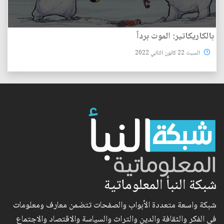
بالكاريكاتير: الموت برداً
السبت 22 كانون الثاني 2022
شبكة النبأ المعلوماتية
شبكة واسعة متعددة الأبواب والصفحات تتضمن معارف ومعلومات
في الفكر والثقافة والدين والتراث والسياسة والاقتصاد والاجتماع