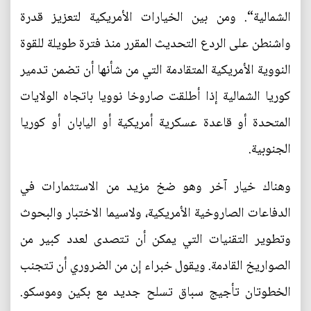
الشمالية“. ومن بين الخيارات الأمريكية لتعزيز قدرة
واشنطن على الردع التحديث المقرر منذ فترة طويلة للقوة
النووية الأمريكية المتقادمة التي من شأنها أن تضمن تدمير
كوريا الشمالية إذا أطلقت صاروخا نوويا باتجاه الولايات
المتحدة أو قاعدة عسكرية أمريكية أو اليابان أو كوريا
الجنوبية.
وهناك خيار آخر وهو ضخ مزيد من الاستثمارات في
الدفاعات الصاروخية الأمريكية، ولاسيما الاختبار والبحوث
وتطوير التقنيات التي يمكن أن تتصدى لعدد كبير من
الصواريخ القادمة. ويقول خبراء إن من الضروري أن تتجنب
الخطوتان تأجيج سباق تسلح جديد مع بكين وموسكو.