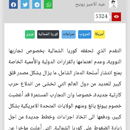
عبد الامير رويح
5324
أمريكا
الحروب
صراعات
كوريا الشمالية
نووي
التقدم الذي تحققه كوريا الشمالية بخصوص تجاربها
النووية، وعدم اهتمامها بالقرارات الدولية والأُممية الخاصة
بمنع انتشار أسلحة الدمار الشامل، ما يزال يشكل مصدر قلق
كبير للعديد من دول العالم التي تخشى من اندلاع حرب
كارثية جديدة، خصوصا وان التجارب المستمرة قد أغضبت
خصوم بيونغ يانغ ومنهم الولايات المتحدة الامريكية بشكل
كبير، ودفعها الى اتخاذ اجراءات وخطط جديدة من اجل
زيادة الضغوط على كوريا الشمالية. التي أعلنت مؤخرا عن