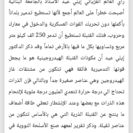
رأي العالم الفزيائي إيلي عيد الأستاذ بالجامعة البنانية
أصبحت خطراً على العالم أجمع لأنها تستطيع تدمير بلداناً
بأكملها دون تحريك القوات العسكرية والدخول في معارك
وحروب، فتلك القنبلة تستطيع أن تدمر 250 الف كيلو متر
مربع وتساويها بكل ما فيها بالأرض تماماً وقد ذكر الدكتور
إيلي عيد أن مكونات القنبلة الهيدروجينية هو ما يجعل
قوتها التدميرية فائقة فهي تتكون من مشتقات غاز
الهيدروجين وهي عناصر صغيرة جداً وبالتالي فإن الذرات
تحتاج الي درجة حرارة تتعدي المليون درجة مئوية لإلتحام
هذه الذرات مع بعضها وعند الإنشطار تعطي طاقة أضعاف
ما ينتج عن القنبلة الذرية التي هي بالأساس تتكون من
عناصر ثقيلة. وذكر تقرير لمعهد صنع الأسلحة النووية في