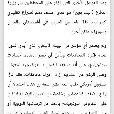
ومن العوامل الأخرى التي تؤثر على المخططين في وزارة
الدفاع (البنتاجون) هو مدى استعدادهم لصراع تقليدي
كبير بعد 16 عاما من الحرب في أفغانستان والعراق
وسوريا وأماكن أخرى.
ولم يصدر أي مؤشر من البيت الأبيض، الذي أبدى فتورا
تجاه فكرة المحادثات ويأمل أن يغير الضغط حسابات
بيونجيانج، على أنه مستعد للقبول باستراتيجية احتواء.
وعلى الرغم من التشاؤم إزاء إجراء محادثات، فقد قال
مسؤول أمريكي طلب عدم نشر اسمه إن هناك احتمالا أن
يقنع الضغط الاقتصادي وخاصة من الصين بالإضافة لاتفاق
على التفاوض، بيونجيانج بالحد من ترسانتها النووية أو
حتى التوقيع على معاهدة الحظر الشامل للتجارب النووية