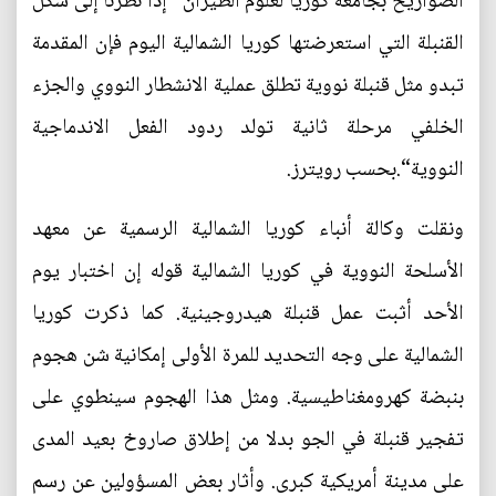
الصواريخ بجامعة كوريا لعلوم الطيران ”إذا نظرنا إلى شكل
القنبلة التي استعرضتها كوريا الشمالية اليوم فإن المقدمة
تبدو مثل قنبلة نووية تطلق عملية الانشطار النووي والجزء
الخلفي مرحلة ثانية تولد ردود الفعل الاندماجية
النووية“.بحسب رويترز.
ونقلت وكالة أنباء كوريا الشمالية الرسمية عن معهد
الأسلحة النووية في كوريا الشمالية قوله إن اختبار يوم
الأحد أثبت عمل قنبلة هيدروجينية. كما ذكرت كوريا
الشمالية على وجه التحديد للمرة الأولى إمكانية شن هجوم
بنبضة كهرومغناطيسية. ومثل هذا الهجوم سينطوي على
تفجير قنبلة في الجو بدلا من إطلاق صاروخ بعيد المدى
على مدينة أمريكية كبرى. وأثار بعض المسؤولين عن رسم