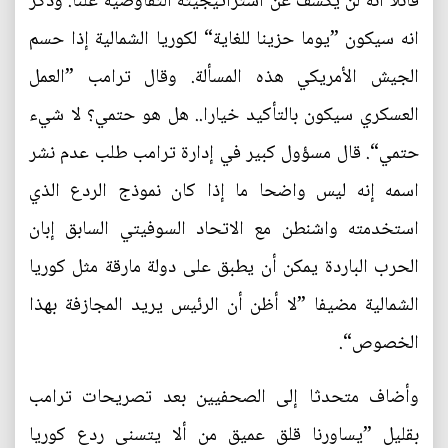
قائلا انه لن يكشف عن استراتيجيته التفاوضية علنا. وذكر
انه سيكون ”يوما حزينا للغاية“ لكوريا الشمالية إذا حسم
الجيش الأمريكي هذه المسألة. وقال ترامب ”العمل
العسكري سيكون بالتأكيد خيارا.. هل هو حتمي؟ لا شيء
حتمي“. قال مسؤول كبير في إدارة ترامب طلب عدم نشر
اسمه إنه ليس واضحا ما إذا كان نموذج الردع الذي
استخدمته واشنطن مع الاتحاد السوفيتي السابق إبان
الحرب الباردة يمكن أن يطبق على دولة مارقة مثل كوريا
الشمالية مضيفا ”لا أظن أن الرئيس يريد المجازفة بهذا
الخصوص“.
وأضاف متحدثا إلى الصحفيين بعد تصريحات ترامب
بقليل ”يساورنا قلق عميق من ألا يتسنى ردع كوريا