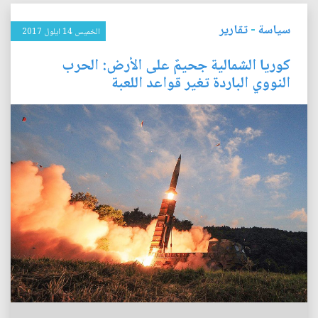
سياسة
-
تقارير
الخميس 14 ايلول 2017
كوريا الشمالية جحيمٌ على الأرض: الحرب
النووي الباردة تغير قواعد اللعبة