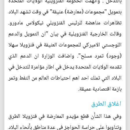
بالتدخل". واتهمت الحكومة الفنزويلية الولايات المتحدة
بتمويل "مجموعات (معارضة) عنيفة" في وقت تشهد البلاد
تظاهرات مناهضة للرئيس الفنزويلي نيكولاس مادورو.
وقالت الخارجية الفنزويلية في بيان "ان التمويل والدعم
اللوجستي الاميركي للمجموعات العنيفة في فنزويلا سهلا
(وجود) تمرد مسلح". واضافت الوزارة ان الدعم الذي
تقدمه الولايات المتحدة يدخل في اطار مؤامرة للتدخل في
البلاد التي تملك احد اهم احتياطات العالم من النفط وتمر
بازمة اقتصادية عميقة.
اغلاق الطرق
وفي هذا الشأن قطع مؤيدو المعارضة في فنزويلا الطرق
وتناوبوا على حراسة الحواجز في عدة مناطق بأنحاء البلاد