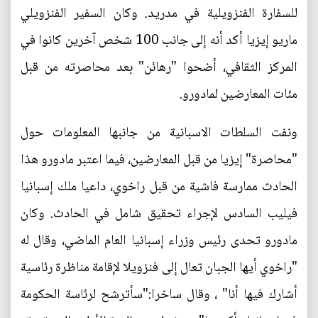
للسفارة الفنزويلية في مدريد. وكان السفير الفنزويلي
ماريو إيزيا أكد أنه إلى جانب 100 شخص آخرين كانوا في
المركز الثقافي، أضحوا "رهائن" بعد محاصرته من قبل
مئات المعارضين لمادورو.
ونفت السلطات الاسبانية من جانبها المعلومات حول
"محاصرة" إيزيا من قبل المعارضين، فيما اعتبر مادورو هذا
الحادث ممارسة فاشية من قبل راخوي، داعيا ملك إسبانيا
فيليب السادس لإجراء تحقيق شامل في الحادث. وكان
مادورو تحدى رئيس وزراء إسبانيا العام الماضي، وقال له
"راخوي أيها الجبان تعال إلى فنزويلا لإقامة مناظرة رئاسية
أشارك فيها أنا" ، وقال ساخرا:"سأترشح لرئاسة الحكومة