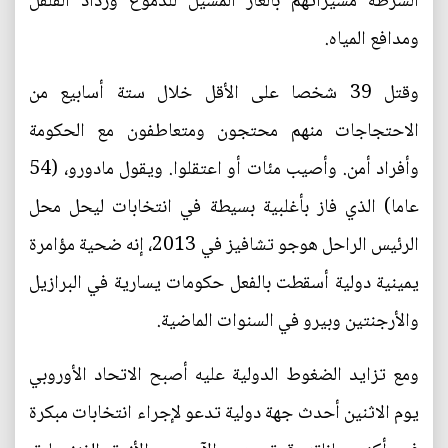
الشرطة مسيراتهم بالغاز المسيل للدموع ورذاذ الفلفل
ومدافع المياه.
وقتل 39 شخصا على الأقل خلال ستة أسابيع من
الاحتجاجات منهم محتجون ومتعاطفون مع الحكومة
وأفراد أمن. وأصيب مئات أو اعتقلوا. ويقول مادورو، (54
عاما) الذي فاز بأغلبية بسيطة في انتخابات ليحل محل
الرئيس الراحل هوجو تشافيز في 2013، إنه ضحية مؤامرة
يمينية دولية أسقطت بالفعل حكومات يسارية في البرازيل
والأرجنتين وبيرو في السنوات الماضية.
ومع تزايد الضغوط الدولية عليه أصبح الاتحاد الأوروبي
يوم الاثنين أحدث جهة دولية تدعو لإجراء انتخابات مبكرة