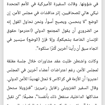
في شؤونها. وقالت السفيرة الأميركية في الأمم المتحدة
نيكي هالي للصحافيين، إثر مناقشات في مجلس الأمن، إن
الوضع "لا يتحسن، ويصبح أسوأ، ونحن نحاول القول إنه
من الضروري أن يقول المجتمع الدولي (احترموا حقوق
الإنسان الخاصة بشعبكم)، وإلا فإنّ (الوضع) سيَسير في
اتجاه سبق أن رأينا آخرين كُثرًا سلكوه".
وكانت واشنطن طلبت عقد مشاورات خلال جلسة مغلقة
لمجلس الأمن، رغم اعتراضات أعضاء آخرين في المجلس
اعتبروا أن الأزمة في كراكاس لا تمثل تهديدًا للأمن الدولي.
وقال السفير الفنزويلي رافايل راميريز: "فنزويلا ستحل
مشاكلها الداخلية، سنفعل ذلك بأنفسنا"، مضيفًا: "لن نقبل