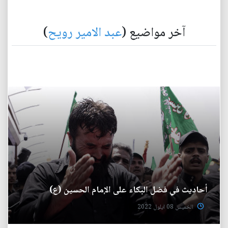
آخر مواضيع (
عبد الامير رويح
)
أحاديث في فضل البكاء على الإمام الحسين (ع)
الخميس 08 ايلول 2022