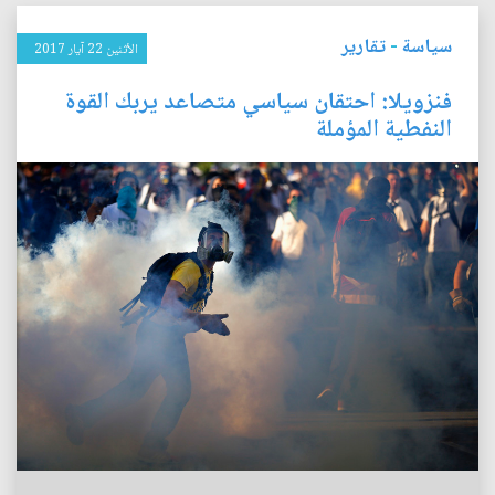
سياسة
-
تقارير
الأثنين 22 آيار 2017
فنزويلا: احتقان سياسي متصاعد يربك القوة
النفطية المؤملة