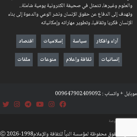
والعلوم وغيرها، تتمثل في صحيفة الكترونية يومية شاملة..
وتهدف إلى الدفاع عن حقوق الإنسان ونشر الوعي والدعوة إلى بناء
الإنسان فكريا وثقافيا، وتطوير مهاراته وإمكانياته
آراء وافكار
سياسة
إسلاميات
اقتصاد
إنسانيات
ثقافة وإعلام
منوعات
ملفات
موبايل + واتساب : 009647902409092
السياسة والخصوصة
جميع الحقوق محفوظة لمؤسسة النبأ للثقافة والإعلامⒸ 2026-1998