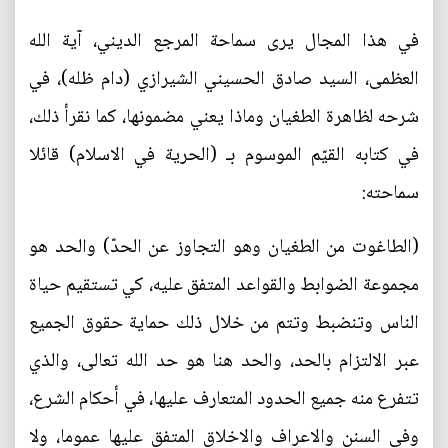
في هذا المجال يرى سماحة المرجع الديني، آية الله
العظمى، السيد صادق الحسيني الشيرازي (دام ظله)، في
شرحه لظاهرة الطغيان وماذا يعني مضمونها، كما نقرأ ذلك،
في كتابه القيّم الموسوم بـ (الحرية في الاسلام) قائلا
سماحته:
(الطاغوت من الطغيان وهو التجاوز عن الحدّ) والحد هو
مجموعة الضوابط والقواعد المتفق عليه، كي تستقيم حياة
الناس وتنضبط وتتم من خلال ذلك حماية حقوق الجميع
عبر الالتزام بالحد، والحد هنا هو حد الله تعالى، والذي
تتفرع منه جميع الحدود المتعارف عليها، في أحكام الشرع،
وفي السنن والاعراف والاخلاق المتفق عليها عموما، ولا