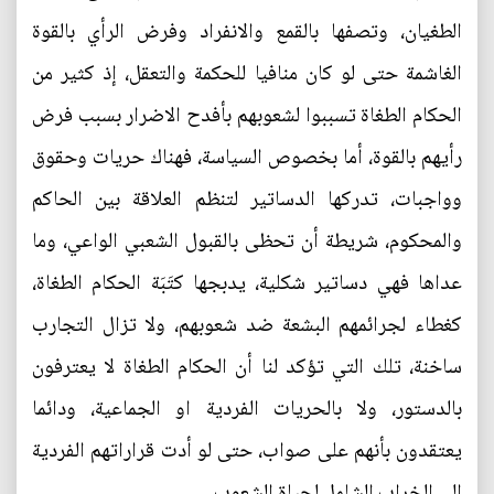
الطغيان، وتصفها بالقمع والانفراد وفرض الرأي بالقوة
الغاشمة حتى لو كان منافيا للحكمة والتعقل، إذ كثير من
الحكام الطغاة تسببوا لشعوبهم بأفدح الاضرار بسبب فرض
رأيهم بالقوة، أما بخصوص السياسة، فهناك حريات وحقوق
وواجبات، تدركها الدساتير لتنظم العلاقة بين الحاكم
والمحكوم، شريطة أن تحظى بالقبول الشعبي الواعي، وما
عداها فهي دساتير شكلية، يدبجها كتَبَة الحكام الطغاة،
كغطاء لجرائمهم البشعة ضد شعوبهم، ولا تزال التجارب
ساخنة، تلك التي تؤكد لنا أن الحكام الطغاة لا يعترفون
بالدستور، ولا بالحريات الفردية او الجماعية، ودائما
يعتقدون بأنهم على صواب، حتى لو أدت قراراتهم الفردية
الى الخراب الشامل لحياة الشعوب.