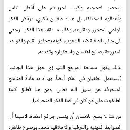
ينحصر التحجيم وكبت الحريات، على أفعال الناس
وأعمالهم المختلفة، بل هناك طغيان فكري، يرفض الفكر
الواعي المتحرر ويقارعه، وغالبا ما يقف هذا الفكر الرجعي
الى جانب الطغاة ضد الشعوب، كونه يتجاوز القيم والقواعد
المعروفة بصالح الانسان واستقراره وتقدمه.
لذلك يقول سماحة المرجع الشيرازي حول هذا الجانب:
(يستعمل الطغيان في الفكر أيضاً، ويراد به عادةً المناهج
المنحرفة عن سبيل الله تعالى، ومن هنا تُطلق كلمة
الطاغوت على مَن كان في قمة الفكر المنحرف).
من هنا لا يصح للانسان أن ينسى جرائم الطغاة، لاسيما أن
الضوابط الدينية والعرفية والاخلاقية تحدد بوضوح ظاهرة