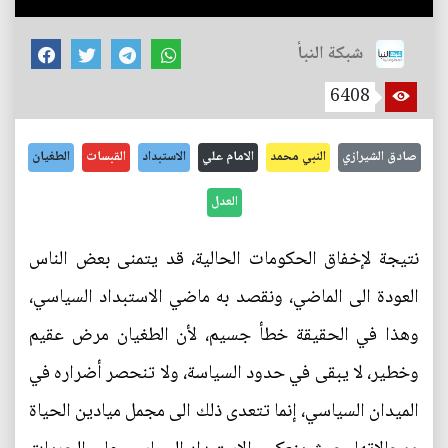
شبكة النبأ
6408
صادق الشيرازي
النبي محمد
الامام علي
الاستبداد
القبسات
الطغيان
العدل
نتيجة لإخفاق الحكومات الحالية، قد يتمنى بعض الناس
العودة الى الماضي، ونقصد به ماضي الاستبداد السياسي،
وهذا في الحقيقة خطأ جسيم، لأن الطغيان مرض عقيم
وخطير، لا يبقى في حدود السياسة، ولا تنحصر أضراره في
الميدان السياسي، إنما تتعدى ذلك الى مجمل ميادين الحياة