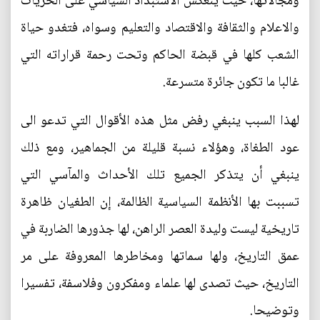
ومجالاتها، حيث ينعكس الاستبداد السياسي على الحريات
والاعلام والثقافة والاقتصاد والتعليم وسواه، فتغدو حياة
الشعب كلها في قبضة الحاكم وتحت رحمة قراراته التي
غالبا ما تكون جائرة متسرعة.
لهذا السبب ينبغي رفض مثل هذه الأقوال التي تدعو الى
عود الطغاة، وهؤلاء نسبة قليلة من الجماهير، ومع ذلك
ينبغي أن يتذكر الجميع تلك الأحداث والمآسي التي
تسببت بها الأنظمة السياسية الظالمة، إن الطغيان ظاهرة
تاريخية ليست وليدة العصر الراهن، لها جذورها الضاربة في
عمق التاريخ، ولها سماتها ومخاطرها المعروفة على مر
التاريخ، حيث تصدى لها علماء ومفكرون وفلاسفة، تفسيرا
وتوضيحا.