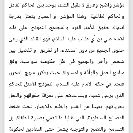
مؤشر واضح وفارق لا يقبل الشك، يوجد بين الحاكم العادل
والحاكم الطاغية، وهذا المؤشر او المعيار يتمثل بدرجة
انتهاك حقوق الأمة، الفرد والمجتمع، النموذج على ذلك
الامام علي بن أي طالب عليه السلام، فهو القائد الذي رعى
حقوق الجميع من دون استثناء، او تفريق او تفضيل بين
شخص وآخر، والجميع في ظل حكومته سواسية، وفق
مبادئ العدل والرأفة والمساواة، حيث يتكرر منهج التحرر،
فنجد في حكم الامام عليه السلام، النموذج الامثل للحاكم
الذي يرعى شعبه، ويساعدهم على معرفة حقوقهم والعمل
بحرياتهم، بعيدا عن القسر والظلم والاجبار، تحت ضغط
المصالح السلطوية، التي غالبا ما تعمي بصيرة الطغاة، بل
التسامح والنصح والتوجيه يشمل حتى المعادين لحكومة