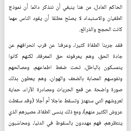
الحاكم العادل، من هنا ينبغي أن نتذكر دائما أن نموذج
الطغيان والاستبداد لا يصلح مطلقا أن يقود الناس مهما
كانت الحجج والذرائع.
فقد جربنا الطغاة كثيرا، وعرفنا عن قرب انحرافهم عن
جادة الحق، وهم يعرفونه حق المعرفة، لكنهم كانوا
يتمسكون بالباطل، تحت ضغط اطماعهم، ومصالحهم
ونفوسهم المصابة بالضعف والهوان، وهم يعطون بذلك
صورة واضحة عن قمع الحريات ومصادرة الآراء، حماية
لعروشهم التي ستهتز وتسقط عاجلا أم آجلا (وقد سقطت
عروش الكثير منهم)، ومع ذلك ينسى الطغاة، مصيرهم الذي
ينتظرهم، فهم مهددون بالسقوط في الدنيا، ومحاسَبون