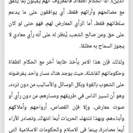
الدين). أما الحكام الطغاة، فالمعروف أنهم يقبلون بما يتفق
مع مصالحهم وآرائهم فقط، أي يوافقون على ما يدعم
سلطاتهم فقط، أما الرأي المعارض لهم، فهو حتى لو كان
على حق ومن صالح الشعب، يُنظر له على أنه رأي معادي لا
يجوز السماح به مطلقا.
ولذلك فإن هذا الامر يأخذ طابعا آخر مع الحكام الطغاة
وحكوماتهم الفاشلة، حيث يوجد هناك مسار واحد يفرضونه
على الشعوب بالقوة وبكل الوسائل والأساليب من دون تردد،
وهو أن تسير الناس في طريقهم ومسارهم، من دون رأي أو
صوت معارض، وإلا فإن القصاص، أرواحهم وأملاكهم
وأبناءهم، وبهذا تنتهك الحريات أيما انتهاك، وتصادر الآراء
أيما مصادرة، بينما في الاسلام والحكومات الاسلامية التي