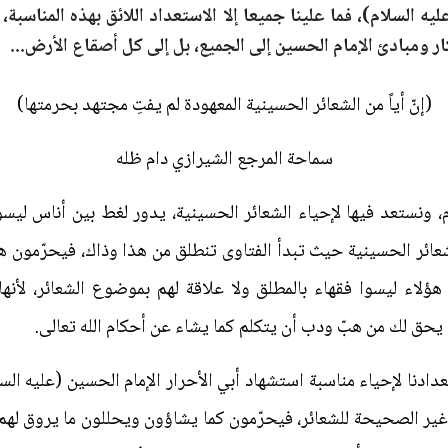
يه السلام)، فما علينا جميعا إلا الاستعداد اللائق بهذه المناسب
ر ومبادئ الإمام الحسين إلى الجميع، بل إلى كل أصقاع الأرض...
(إنّ أياً من الشعائر الحسينية المعهودة لم يفتِ مجتهد بحرمتها)
سماحة المرجع الشيرازي دام ظله
ونستعد فيها لإحياء الشعائر الحسينية، يدور لغط بين أناس ليسوا
عائر الحسينية حيث تبدأ الفتاوى تنطلق من هذا وذاك، فيحرّمون 
لاء ليسوا فقهاء بالمطلق ولا علاقة لهم بموضوع الشعائر، ل
ا يحق لك من هبّ ودب أن يتكلم كما يشاء عن أحكام الله تعالى.
عدادنا لإحياء مناسبة استشهاد أبي الأحرار الإمام الحسين (عليه ال
 غير الصحيحة للشعائر، فيحرّمون كما يشاؤون ويحللون ما يروق له