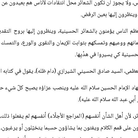
ناس، ولا يجوز أن تكون الشعائر محل انتقادات لأناس هم بعيدون عن مع
وينظرون إليها بعين الرفض.
م الناس يؤمنون بالشعائر الحسينية، وينظرون إليها بروح التقدي
مانهم ووعيهم وتمسكهم بثوابت الإيمان والتقوى والورع، والتمسك ب
حسينية كي يسيروا في هدْيِها.
العظمى، السيد صادق الحسيني الشيرازي (دام ظله)، يقول في كتابه ال
اد الإمام الحسين سلام الله عليه وينصب عزاؤه يصبح كلّ شيء حراماً
بي عبد الله سلام الله عليه).
ئر، لأن أهل الشأن أنفسهم (المراجع الأجلّاء) أنفسهم لم يفعلوا ذلك، م
بعون على قمم الكلام ويفتون بما يشاؤون حسبما يتخيّلون أو يرغبو