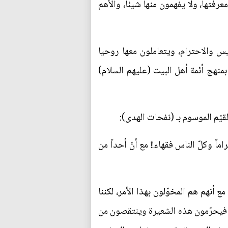
رفتها، ولا يفهمون منها شيئا، والأهم
س والاحترام، ويتعاملون معها روحيا
منهج أئمة أهل البيت (عليهم السلام)
قيّم الموسوم بـ (نفحات الهدى):
 وكلّ الناس فقهاء!! مع أنّ أحداً من
ع أنهم هم المخوّلون بهذا الأمر، لكننا
ن، فيحرّمون هذه الشعيرة وينتقصون من