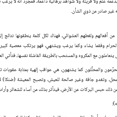
مه علم ولا قرينة ولا شواهد برهانية داعمة، فمجرد أنه لا يرغب ب
 غير صادر من ذوي الشأن.
عن أفعالهم ولغطهم العشوائي، فهناك لكل كلمة ينطقونها نتائج إ
 الحرام وفقما يشاء وكما يرغب ويشتهي، فهو يرتكب معصية كبيرة 
 يتعاملون مع المكروه والمستحب بالطريقة الفاشلة نفسها، فتأتي الع
حرِّمون والمحلِّلون كما يشتهون، هي عواقب إلهية بمثابة عقوبات
حل، وتغدو جافة وغير صالحة للعيش، وتصبح المعيشة (ضنكا) لا 
عن ذلك حبس البركات عن الأرض، فيتأثر بذلك من أساء للشعائر وأراد
):