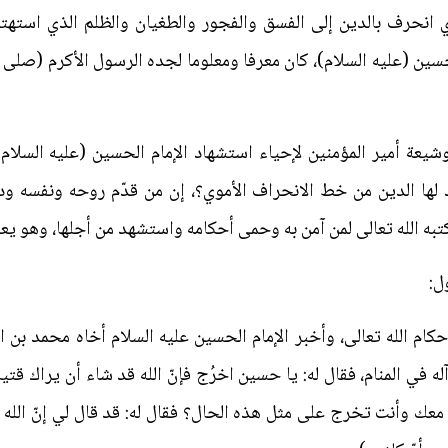
ي انحرف بالدين إلى الفسق والفجور والطغيان والظلم الذي استهت
ين (عليه السلام)، كان معرفا ومعلوما لجده الرسول الأكرم (صلى الل
يعة أمير المؤمنين لإحياء استشهاد الإمام الحسين (عليه السلام
يد لها الدين من خط الانحراف الأموي؟، إن من قدّم روحه ونفسه و
 كتبه الله تعالى لمن آمن به وحمى أحكامه واستشهد من أجلها، وهو يع
ل:
أحكام الله تعالى، وأخبر الإمام الحسين عليه السلام أخاه محمد بن ال
 في المنام، فقال له: يا حسين اخرُج فإنّ الله قد شاء أن يراك قتيلاً!،
عك وأنت تخرج على مثل هذه الحال؟ فقال له: قد قال لي إنّ الله قد 