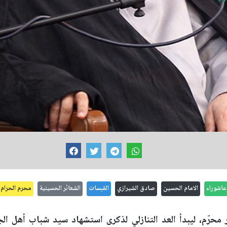
عاشوراء
الامام الحسين
صادق الشيرازي
القبسات
الشعائر الحسينية
محرم الحرام
محرّم، ليبدأ العد التنازلي لذكرى استشهاد سيد شباب أهل الجنة