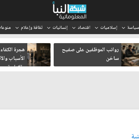
ياسة
إسلاميات
اقتصاد
إنسانيات
ثقافة وإعلام
منوعا
رواتب الموظفين على صفيح
هجرة الكفاءا
ساخن
الأسباب والآث
والإدارية
نية