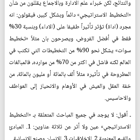
والنتائج، لكن خبراء علم الادارة وبالاجماع يقللون من شأن
«التخطيط الاستراتيجي» دائماً وبشكل كبير، فيقولون: انه
مجرد (اداة) تؤثر تأثيراً طفيفا على (الاداء) وبنسبة 30%
فقط في أفضل الفروض، ويصرحون بان مثلاً «تخطيط
سوات» يشكل نحو 90% من التخطيطات التي تكتب في
العالم لكنه فاشل في اكثر من 70% من موارده، فالمبالغات
المطروحة في تأثيره مثلاً ألف بالمائة أو مليون بالمائة، من
خفة العقل والعيش في الأوهام والانحياز إلى العواطف
والاحاسيس.
ـ أقول: لا يوجد في جميع المباحث المتعلقة بـ «التخطيط
الاستراتيجي» عين ولا أثر عن ثلاثة عناوين: 1. المبادئ
والقيم المعنوية 2. الاخلاقيات 3. الانسان وصنع الانسانية.