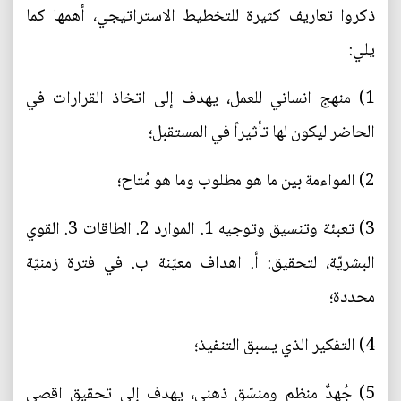
ذكروا تعاريف كثيرة للتخطيط الاستراتيجي، أهمها كما
يلي:
1) منهج انساني للعمل، يهدف إلى اتخاذ القرارات في
الحاضر ليكون لها تأثيراً في المستقبل؛
2) المواءمة بين ما هو مطلوب وما هو مُتاح؛
3) تعبئة وتنسيق وتوجيه 1. الموارد 2. الطاقات 3. القوي
البشريّة، لتحقيق: أ. اهداف معيّنة ب. في فترة زمنيّة
محددة؛
4) التفكير الذي يسبق التنفيذ؛
5) جُهدٌ منظم ومنسّق ذهني، يهدف إلى تحقيق اقصى