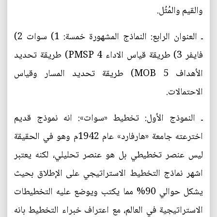
والقيم والمُثُل.
ـ العنوان الرابع: النماذج المشهورة خمسة: 1) سوات 2)
فايفر 3) طريقة قياس الاداء PMSP 4) طريقة تحديد
الأهداف MOB 5) طريقة تحديد المسار وقياس
الاحتمالات.
ـ النموذج الأول: تخطيط «سوات»: انه نموذج قديم
اخترعته جامعة «هارفارد» عام 1942م وهو في الحقيقة
ليس عنصر تخطيطي بل هو عنصر تحليلي، لكنه يعتبر
اشهر نماذج التخطيط الاستراتيجي على الإطلاق بحيث
يشكل حوالي 90% مما يكتب ويوضع عليه التخطيطات
الاستراتيجية في العالم، مع اعتراف خبراء التخطيط بانه