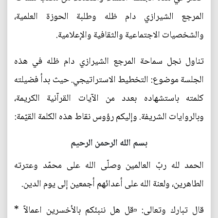
المرجع الشيرازي دام ظله وطلبة الحوزة العلمية،
والشخصيات الاجتماعية والثقافية والإعلامية.
تناول نجل سماحة المرجع الشيرازي دام ظله في هذه
الجلسة موضوع: التخطيط الاستراتيجي. حيث بدأ فضيلته
كلمته باستشهاده بعدد من الآيات القرآنية الكريمة،
وبالروايات الشريفة. وإليكم رؤوس نقاط هذه الكلمة القيّمة:
بسم الله الرحمن الرحيم
الحمد لله ربّ العالمين وصلّى الله على محمّد وعترته
الطاهرين، ولعنة الله على أعدائهم أجمعين إلى يوم الدين.
قال تبارك وتعالى: «قل هل ننبئكم بالأخسرين اعمالاً *