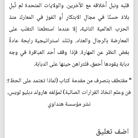
قلبه ونبل أخلاقه مع الآخرين. والولايات المتحدة لم تُبلِ
بلاءً حسنًا في مجالِ الابتكارِ أو الفوزِ في المعارك منذ
الحرب العالمية الثانية، إلا عندما استطعنا التغلب على
المعارضة بالرجال والعتاد. وتلك استراتيجية رابحة عادةً
بغض النظر عن المهارة. فإذا وقف أحد العباقرة في وجه
دبابة يقودها أحمق، فلتراهن حينها على الدبابة.
* مقتطف بتصرف من مقدمة كتاب (لماذا تعتمد على الحظ؟:
فن وعلم اتخاذ القرارات الصائبة) لمؤلفه هارولد دبليو لويس،
نشر مؤسسة هنداوي
اضف تعليق