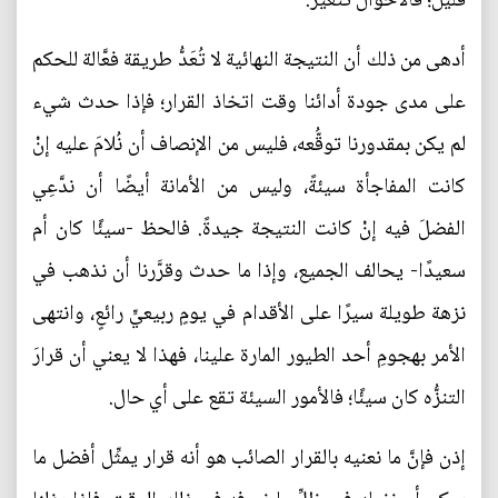
قليل؛ فالأحوال تتغير.
أدهى من ذلك أن النتيجة النهائية لا تُعَدُّ طريقة فعَّالة للحكم
على مدى جودة أدائنا وقت اتخاذ القرار؛ فإذا حدث شيء
لم يكن بمقدورنا توقُّعه، فليس من الإنصاف أن نُلامَ عليه إنْ
كانت المفاجأة سيئةً، وليس من الأمانة أيضًا أن ندَّعِي
الفضلَ فيه إنْ كانت النتيجة جيدةً. فالحظ -سيئًا كان أم
سعيدًا- يحالف الجميع، وإذا ما حدث وقرَّرنا أن نذهب في
نزهة طويلة سيرًا على الأقدام في يومٍ ربيعيٍّ رائعٍ، وانتهى
الأمر بهجومِ أحد الطيور المارة علينا، فهذا لا يعني أن قرارَ
التنزُّه كان سيئًا؛ فالأمور السيئة تقع على أي حال.
إذن فإنَّ ما نعنيه بالقرار الصائب هو أنه قرار يمثِّل أفضل ما