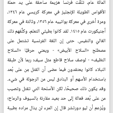
المائة عام، تلقَّت فرنسا هزيمة ساحقة على يد حملة
الأقواس الطويلة الإنجليز في معركة كريسي عام ١٣٤٦،
ومرة أخرى في معركة بواتييه عام ١٣٥٦، وثالثة في معركة
أجنيكورت عام ١٤١٥. لقد كانوا بطيئي التعلم، وكلَّفهم ذلك
الغاليَ والنفيس. حتى إن اللغة الفرنسية تشتمل على
مصطلح «السلاح الأبيض» - ويعني حرفيًّا «السلاح
النظيف» - لوصف سلاح قاطع مثل سيف؛ ربما لأن طبقة
النبلاء كانوا يعتقدون فيما مضى أن القتل مِن على بُعد
باستخدام الأسهم أو البنادق ليس من الرجولة في شيء.
وقد يكون ذلك صحيحًا، لكن الأسلحة التي تقتل وتصيب
من على بُعد فعالة إلى حد بعيد مقارنة بالسيوف والرماح؛
ويُزعم أن ليو دورتشر قال إن المرء لن ينال مراده بطيبة