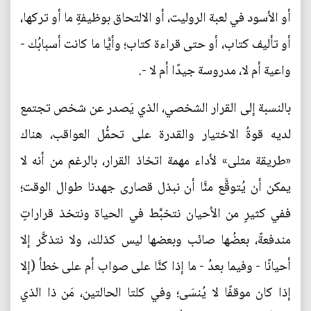
أو الأسود في لعبة الروليت، أو الالتحاق بوظيفةٍ ما أو تركها،
أو تأليف كتاب، أو حتى قراءة كتاب؛ وأيًّا ما كانت أسبابُك -
واعية أم لا، مدروسة جيدًا أم لا -.
بالنسبة إلى القرار الشخصي، الذي يَصدر عن شخص تجتمع
لديه قوةُ الاختيار والقدرة على تحمُّل العواقب، هناك
«طريقة مثلى» لأداء مهمة اتخاذ القرار، بالرغم من أنه لا
يمكن أن يُتوقَّع منَّا أن نبذل قصارى جهدنا طوال الوقت؛
ففي كثيرٍ من الأحيان نتخبَّط في الحياة ونتخذ قراراتٍ
مندفعةً، بعضُها صائب وبعضها ليس كذلك، ولا نتذكَّر إلا
أحيانًا - وفيما بعدُ - ما إذا كنَّا على صواب أم على خطأ (إلا
إذا كان موقفًا لا يُنسَى؛ وفي كلتا الحالتين، مَن ذا الذي