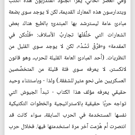
وفي العصر الحالي، يقرأ الجنود المتدرِّبون هذه الكتبَ
ويتدارسون هذه المعارك القديمة، لكن لا يوجد سوى بضعة
مبادئ عامة ليسترشد بها المبتدئ؛ بالطبع هناك بعض
الشعارات التي خلَّفَتْها تجاربُ الأسلاف: «فَلْتكن في
المقدمة» و«فرِّقْ تَسُدْ»، لكن لا يوجد سوى القليل من
النظريات. (أحد المبادئ العامة القليلة للحرب، وهو قانون
لانكستر، لا يعرفه سوى فئة قليلة من المتخصِّصين
العسكريين على نحوٍ مثيرٍ للشفقة.) ولذا - وباستثناء وحيد
حقيقي يعرفه مؤلف هذا الكتاب - تبدأ الجيوش التي
تواجه حربًا حقيقية بالاستراتيجية والخطوات التكتيكية
نفسها المستخدمة في الحرب السابقة، سواء كانت قد
انتصرت أم هُزمت آخر مرة استخدمتها فيها. فخلال حرب