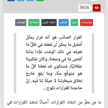
3656
مؤسسات
ادارة
التفكير
اتخاذ القرار
المخاطر
العواقب
القرار الصائب هو أنه قرار يمثِّل
أفضل ما يمكن أن نفعله في ظلِّ ما
نعرفه في ذلك الوقت، فإذا بذلنا
أقصى ما في وسعنا، وكان تفكيرنا
عقلانيًّا، فسنكون قد فعلنا كلَّ ما
هو متوقَّع منَّا، وما يقع خارجَ
نطاق سيطرتنا لا حيلةَ لنا فيه. إنَّ
حاجتنا للقرارات تلوح...
ما من مفرٍّ من اتخاذ القرارات. أحيانًا نتخذ القرارات في