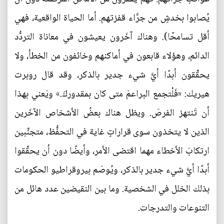
يُصابوا بخدشٍ من جرَّاء قفزتهم. أما الحياة الواقعية، فهي
أقل تسامحًا). وهناك آخَرون يعيشون في معاناة التردُّد
الدائم، وهؤلاء قابعون في أماكنهم وخائفون من الخطأ، ولا
يحقِّقون أبدًا أيَّ شيء جدير بالذكر، وقد قال روبرت
هيريك: «فَلْتجمع البراعمَ متى كان بمقدوركَ.» ويَعني بهذا
أن تَنتهز الفرصَ. ويظل هناك بعضُ الأشخاص الآخَرين
الذين لا يتخذون سوى قراراتٍ غاية في التحفُّظ، متجنِّبين
ارتكابَ الأخطاء مهما اقتضى الأمر، وأيضًا دون أن يحقِّقوا
أبدًا أيَّ شيء جدير بالذكر، ويُوصَم بيروقراطيو الحكومات
بذلك الخلل في الشخصية. وما بين النقيضين عدد هائل من
التنوعات والتدرجات.