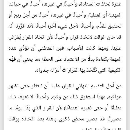
غمرة لحظات السعادة، وأحيانًا في غيرها؛ أحيانًا في حياتنا
المهنية أو العملية، وأحيانًا في غيرها؛ أحيانًا من أجل ربح أو
تحقيق تقدُّم، وأحيانًا لأجل شيء آخَر؛ أحيانًا لأننا قرَّرنا أنه
قد حان الوقت لاتخاذ قرار، وأحيانًا لأن اتخاذ القرار يُفرَض
علينا. ومهما كانت الأسباب، فمِن المنطقي أن نؤدِّي هذه
المهمة بكفاءة بدلًا من الاعتماد على الحظ؛ مما يعني أن فهْم
الكيفية التي تُتَّخَذ بها القراراتُ أمرٌ له جدواه.
من أجل التقييم النهائي للقرار، علينا أن ننتظر حتى تظهر
عواقبه، مهما استغرق ذلك من وقتٍ. وأحيانًا لا نعرف ذلك
مطلقًا أو حتى نعيره اهتمامًا؛ لأن القرار الذي بَدَا يومًا ما
مصيريًّا قد يصير محض ذكرى باهتة بعد اتخاذه بوقت