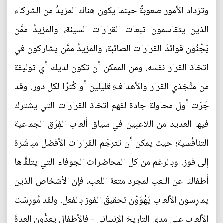
وتزداد الأمور صعوبةً حينما يكون هناك المزيدُ من الشركاء
الذين يتقاسمون تبعات القرارات السيئة، والمزيدُ ممَّن
يَجْنُون فوائدَ القرارات الصائبة، والمزيدُ ممَّن يشاركون في
اتخاذ القرار نفسه. ومن الممكن أن تكون لديك أي توليفة
من متَّخِذي القرار والأهداف؛ قليلين أو كُثرًا لكل دور. وقد
جَرَت أول محاولة جادة لفهم اتخاذ القرارات التي يشترك
فيها العديد من اللاعبين في سياق ألعاب الفِرَق الجماعية
التنافُسية؛ حيث يمكن أن تترجَم القرارات الأفضل مباشَرة
إلى فوز. وبالرغم من كل المحاضرات الجوفاء التي يتلقَّاها
أطفالنا عن اللعب لمجرد متعة اللعب، فإن الأشخاص الذين
يمارِسون الألعاب يَهْوَوْن تحقيقَ الفوز بالفعل. ولقد مُورِسَت
الألعاب على مدى التاريخ الإنساني - فالأطفال يعدُّون العدةَ