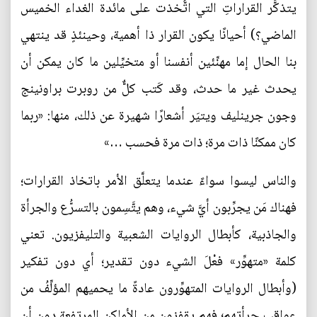
يتذكَّر القراراتِ التي اتُّخذت على مائدة الغداء الخميس
الماضي؟) أحيانًا يكون القرار ذا أهمية، وحينئذٍ قد ينتهي
بنا الحال إما مهنِّئين أنفسنا أو متخيِّلين ما كان يمكن أن
يحدث غير ما حدث، وقد كَتب كلٌّ من روبرت براونينج
وجون جرينليف ويتيَر أشعارًا شهيرة عن ذلك، منها: «ربما
كان ممكنًا ذات مرة؛ ذات مرة فحسب …»
والناس ليسوا سواءً عندما يتعلَّق الأمر باتخاذ القرارات؛
فهناك مَن يجرِّبون أيَّ شيء، وهم يتَّسِمون بالتسرُّع والجرأة
والجاذبية، كأبطال الروايات الشعبية والتليفزيون. تعني
كلمة «متهوِّر» فعْلَ الشيء دون تقدير؛ أي دون تفكير
(وأبطال الروايات المتهوِّرون عادةً ما يحميهم المؤلِّفُ من
عواقب جرأتهم؛ فهم يقفزون من الأماكن المرتفعة دون أن