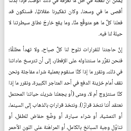
يمكن أن نفعله في ظلِّ ما نعرفه في ذلك الوقت، فإذا بذلنا
أقصى ما في وسعنا، وكان تفكيرنا عقلانيًّا، فسنكون قد
فعلنا كلَّ ما هو متوقَّع منَّا، وما يقع خارجَ نطاق سيطرتنا لا
حيلةَ لنا فيه.
إنَّ حاجتنا للقرارات تلوح لنا كلَّ صباح، ولا تهدأ مطلقًا؛
فنحن نقرِّر ما سنتناوله على الإفطار، إلى أن تترسخ عاداتنا
في ذلك، ونقرر ما إذا كنَّا سنقوم بعملية شراء مفاجئة ونحن
نقف أمام خزينة الدفع في أحد المتاجر الكبيرة، ونقرر ما إذا
كنَّا سنتزوج أم لا، ومتى (أو يجعلنا شريك حياتنا المحتمل
نعتقد أننا نتخذ قرارًا). ونتخذ قراراتٍ بالذهاب إلى السينما،
أو التمشية، أو شراء سيارة، أو وضْع حفاض للطفل، أو
تناوُل وجبة السبانخ بالكامل، أو المراهَنة على اللون الأحمر