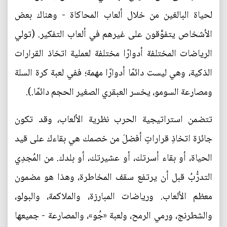
لحياة البالغين من خلال ألعاب المحاكاة - وهناك بعض
الأشخاص يتفوَّقون على غيرهم في ألعاب التفكير. (تولي
الرياضات المختلفة أدوارًا مختلفة لعملية اتخاذ القرارات
الذكية، وهي ليست دائمًا أدوارًا مهمة؛ ففي لعبة كرة السلة
ومصارعة السومو، يخسر العبقري الصغير الحجم دائمًا.).
تتضمن استراتيجية الحرب نظرية الألعاب، وقد تكون
جائزة اتخاذِ قراراتٍ أفضلَ من خصمك هي بقاءك على قيد
الحياة، أو بقاء أسرتك، أو عشيرتك، أو بلدك. من المُجدِي
التدرُّبُ قبل أن يرتفع سقف المخاطرة، وهذا هو مضمون
معظم الألعاب. ورياضات المبارزة، والملاكمة، والبولو،
والشطرنج، ورمي الرمح، ولعبة «جُو»، والمصارعة - جميعها