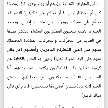
- تنمِّي المهاراتِ القتاليةَ. ويُزعم أن ويلينجتون قال (مصيبًا
كان أم مخطئًا، ليس لنا أن نحكم على ذلك) إنَّ النصر قد
تحقَّق في معركة ووترلو على ملاعب إيتون. ويجيد
الخبراء الاستراتيجيون العسكريون العظماء التفكيرَ مسبقًا
في العديد من التحرُّكات والتحركات المضادة المحتملة،
مثلهم مثل لاعبي الشطرنج الماهرين، وأفضلهم (مَن يظل
منهم على قيد الحياة فعليًّا) ينتهي به الحال بالكتابة عن
كيفية تحقيق ذلك (فالفائزون يكتبون عن نبوغهم، أما
الخاسرون فنادرًا ما يكتبون عن أخطائهم. ويتمتع
الجنرالات عادةً بسمعةٍ أفضل ممَّا يستحقون؛ فأمام كل فائز،
هناك خاسر).