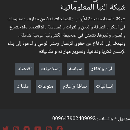
شبكة النبأ المعلوماتية
شبكة واسعة متعددة الأبواب والصفحات تتضمن معارف ومعلومات
في الفكر والثقافة والدين والتراث والسياسة والاقتصاد والاجتماع
والعلوم وغيرها، تتمثل في صحيفة الكترونية يومية شاملة..
وتهدف إلى الدفاع عن حقوق الإنسان ونشر الوعي والدعوة إلى بناء
الإنسان فكريا وثقافيا، وتطوير مهاراته وإمكانياته
آراء وافكار
سياسة
إسلاميات
اقتصاد
إنسانيات
ثقافة وإعلام
منوعات
ملفات
موبايل + واتساب : 009647902409092