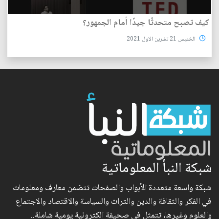
كيف تصبح متحدثًا جيدًا أمام الجمهور؟
الخميس 21 تشرين الاول 2021
شبكة النبأ المعلوماتية
شبكة واسعة متعددة الأبواب والصفحات تتضمن معارف ومعلومات
في الفكر والثقافة والدين والتراث والسياسة والاقتصاد والاجتماع
والعلوم وغيرها، تتمثل في صحيفة الكترونية يومية شاملة..