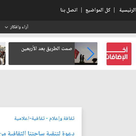
الرئيسية
|
كل المواضيع
|
اتصل بنا
آراء وافكار
س
واتب: كيف
صمت الطريق بعد الأربعين
طن وتتراجع
ثقافة وإعلام
-
ثقافية-اعلامية
دعوة لتنقية ساحتنا الثقافية من ا