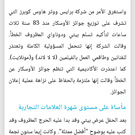
واستغرق الأمر من شركة برايس ووتر هاوس كوبرز التي
تشرف على توزيع جوائز الأوسكار منذ 83 سنة ثلاث
ساعات لتأكيد تسلم بيتي ودوناواي المظروف الخطأ.
وقالت الشركة إنها تتحمل المسؤولية الكاملة وتعتذر
للفنانين وطاقمي العمل بالفيلمين (لا لا لاند) و(مونلايت).
كما اعتذرت الأكاديمية التي تنظم جوائز الأوسكار عن
الخطأ وقالت إنها ملتزمة بالحفاظ على نزاهة عملية إعلان
الجوائز.
مأساة على مستوى شهرة العلامات التجارية
بعد الحفل عرض بيتي وقد بدا عليه الحرج المظروف وقد
كتب عليه بوضوح "أفضل ممثلة". وكانت إيما ستون نجمة