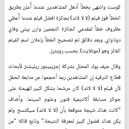
كوست وانتهى بخطأ أذهل المشاهدين عندما أُعلن بطريق
الخطأ فوز فيلم (لا لا لاند) بجائزة افضل فيلم عندما أُعطي
مظروف خطأ لمقدمي الجائزة النجمين وارن بيتي وفاي
دوناواي. وبعد دقائق تم تصحيح الخطأ بإعلان اسم الفيلم
الفائز وهو (مونلايت). بحسب رويترز.
وقال جيف بوك المحلل بشركة إجزيبيتور ريليشنز لأبحاث
قطاع الترفيه إن المشاهدين ربما أحجموا عن متابعة الحفل
لأن فيلم (لا لا لاند) كان مرشحا بشكل كبير للهيمنة على
جوائز مسابقة أكاديمية فنون وعلوم السينما. وأضاف
"كانت هناك نتيجة متوقعة بأن (لا لا لاند) سيكتسح ولم
يكن هناك فضول كبير لمعرفة النتيجة." وتابع قائلا "من