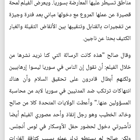
مناطق تسيطر عليها المعارضة بسوريا. ويعرض الفيلم لمحة
قصيرة عن عملها المروع مع دخولها مباني بعد فترة وجيزة
من تفجيرات بالقنابل وتنقيبها بين الأنقاض الثقيلة والغبار
الكثيف بحثا عن ناجين.
وقال صالح "هذه كانت الرسالة التي كنا نريد نشرها من
خلال الفيلم: أن نقول إن الناس في سوريا ليسوا إرهابيين
ولكنهم أبطال قادرون على تحقيق السلام وأن هناك
انتهاكات ترتكب ضد المدنيين في سوريا لابد من محاسبة
المسؤولين عنها." وأعطت الولايات المتحدة كلا من صالح
وخالد الخطيب وهو رجل إنقاذ وأحد مصوري الفيلم أيضا
تأشيرتي دخول لحضور حفل الأوسكار في لوس أنجلس.
ولكن صالح لم يستطع ترك عمله بسبب كثافة الغارات