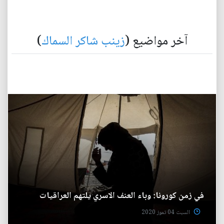
آخر مواضيع (
زينب شاكر السماك
)
في زمن كورونا: وباء العنف الاسري يلتهم العراقيات
السبت 04 تموز 2020