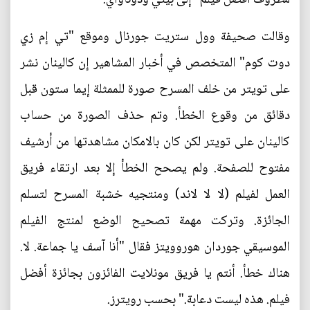
وقالت صحيفة وول ستريت جورنال وموقع "تي إم زي
دوت كوم" المتخصص في أخبار المشاهير إن كالينان نشر
على تويتر من خلف المسرح صورة للممثلة إيما ستون قبل
دقائق من وقوع الخطأ. وتم حذف الصورة من حساب
كالينان على تويتر لكن كان بالامكان مشاهدتها من أرشيف
مفتوح للصفحة. ولم يصحح الخطأ إلا بعد ارتقاء فريق
العمل لفيلم (لا لا لاند) ومنتجيه خشبة المسرح لتسلم
الجائزة. وتركت مهمة تصحيح الوضع لمنتج الفيلم
الموسيقي جوردان هوروويتز فقال "أنا آسف يا جماعة. لا.
هناك خطأ. أنتم يا فريق مونلايت الفائزون بجائزة أفضل
فيلم. هذه ليست دعابة." بحسب رويترز.