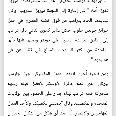
"يا @دونالد ترامب الحقيقي. هل أنت مستيقظ؟ #ميريل
تقول أهلا." في إشارة إلى النجمة ميريل ستريب. وكان
تنديدها الحاد بترامب من فوق خشبة المسرح في حفل
جوائز جولدن جلوب خلال يناير كانون الثاني دفع ترامب
إلى إطلاق تغريدة غاضبة على تويتر وصفها فيها بأنها
"واحدة من أكثر الممثلات المبالغ في تقديرهن في
هوليوود."
ومن ناحية أخرى انتقد الممثل المكسيكي جيل جارسيا
بيرنال الذي قدم جائزة الأوسكار لأفضل فيلم رسوم
متحركة خطة ترامب لبناء جدار على الحدود بين الولايات
المتحدة والمكسيك. وقال "بصفتي مكسيكيا وكأحد العمال
المهاجرين وكإنسان أنا ضد أي شكل من أشكال الجدران