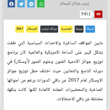
زينب شاكر السماك
9451
أمريكا
سينما
العنصرية
دونالد ترامب
الاوسكار
2017
مابين المواقف الساخرة والاحداث السياسية التي طغت
بشكل كبير على الساحة الامريكية والعالمية كان برنامج
توزيع جوائز اكادمية الفنون وعلوم الصور (أوسكار) في
دورته التاسع والثمانين. حيث اختلف حفل توزيع جوائز
الاوسكار لعام 2017 عن باقي الدورات برغم من اجوائها
الصاخبة والتحضيرات المعلنه كالعادة لكنها كانت بنكهة
مختلفة عن باقي الاحتفالات.