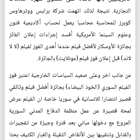
التجارية. نتيجة لذلك اتهمت شركة برايس ووترهاوس
كوبرز للمحاسبة محاسبا يعمل لحساب أكاديمية فنون
وعلوم السينما الأمريكية أفسد إجراءات إعلان الفائز
بجائزة الأوسكار لأفضل فيلم عندما أهدى الفوز لفيلم (لا لا
لاند) قبل إعلان فوز فيلم (مونلايت) بالجائزة.
من جانب اخر وعلى صعيد السياسات الخارجية اعتبر فوز
الفيلم السوري (الخوذ البيضاء) بجائزة أفضل فيلم وثائقي
قصير انتصارا للانسانية في سوريا خاصة ان الفيلم عرض
لمحة قصيرة عن عمل منظمة الدفاع المدني السورية
المروع مع دخولها مباني بعد فترة وجيزة من تفجيرات
بالقنابل وتنقيبها بين الأنقاض الثقيلة والغبار الكثيف بحثا