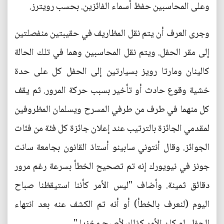
وعلى المحاسبين حفظ أسماء الفائزين. بحسب رويترز.
وجرى العرف أن يتم نقل المظاريف في حقيبتين منفصلتين
إلى مقر الحفل. ويتم نقل المحاسبين وهما في تلك الحالة
كالينان ومارتا رويز بسيارتين إلى الحفل كل على حدة
خشية وقوع حادث أو تأخير بسبب حركة المرور. ثم يقف
كل منهما في طرف من طرفي المسرح ويسلمان المظروفين
لمقدمي الجائزة بالترتيب عند إعلان جائزة كل فئة من فئات
الجوائز. وقال أنتوني سابينو أستاذ القانون بجامعة سانت
جونز في نيويورك إنه تم تصحيح الخطأ بسرعة رغم مرور
دقائق ثمينة. وأضاف "ليس الأمر كأننا استيقظنا صباح
اليوم (لنعرف بالخطأ) أو أنه تم الكشف عنه بعد انتهاء
الحفل. لو كان الأمر كذلك لأصبح مخزيا."