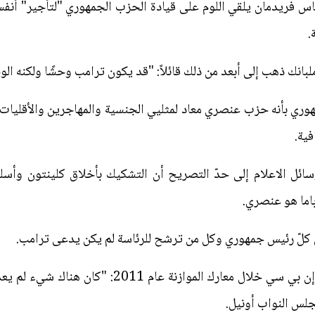
س فريدمان يلقي اللوم على قيادة الحزب الجمهوري "لتأجير" أنفس
.
لبانك ذهب إلى أبعد من ذلك قائلاً: "قد يكون ترامب وحشًا ولكنه ا
ي بأنه حزب عنصري معاد لمثليي الجنسية والمهاجرين والأقليات وأ
فية.
ئل الاعلام إلى حدّ التصريح أن التشكيك بأخلاق كلينتون وأسلو
ما هو عنصري.
يل كلّ رئيس جمهوري وكل من ترشح للرئاسة لم يكن يدعى ترامب.
فقد قال كريس ماثيوز على الـ إم إس إن بي سي خلال م
لس النواب أونيل.