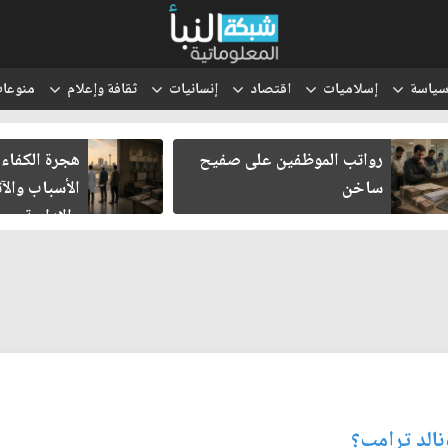
ياسة
إسلاميات
اقتصاد
إنسانيات
ثقافة وإعلام
منوعا
رواتب الموظفين على صفيح
هجرة الكفاءا
ساخن
الأسباب والآث
والإدارية
نالد ترامب؟