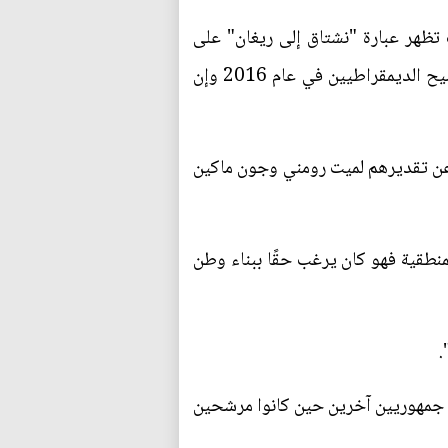
 تظهر عبارة "نشتاق إلى ريغان" على
بعض الملصقات وحتى أوباما نفسه قام باستعارة تعبير ريغان الشهير عن "مدينة على تلة" في مؤتمر ترشيح الديمقراطيين في عام 2016 وإن
ير عن تقديرهم لميت رومني وجون ماكين
أوباما لعام 2012 مؤخرًا "كان لديه أسبابه المنطقية فهو كان يرغب حقًا ببناء وطن
.
عن جمهوريين آخرين حين كانوا مرشحين