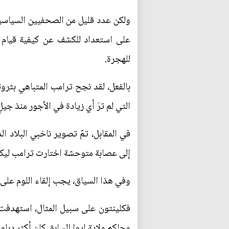
ولكن عدد قليل من الصحفيين السياسيين 
على استعداد للكشف عن كيفية قيام ه
للهجرة.
بالفعل، لقد نجح ترامب المتباهي بثروت
التي لم ترَ أي زيادة في الأجور منذ جيلٍ 
إلى عصابة متوحشة اختارت ترامب ليكو
وفي هذا السياق، يجب إلقاء اللوم على
فكلينتون على سبيل المثال، استهدفت
وحاكم ولاية ايوا السابق كان أكثر دبلوم