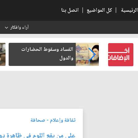
الرئيسية
|
كل المواضيع
|
اتصل بنا
آراء وافكار
س
بعين كتب لنفسه
الفساد وسقوط الحضارات
والدول
ثقافة وإعلام
-
صحافة
على من يقع اللوم في ظاهرة دو