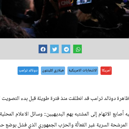
أمريكا
الانتخابات الامريكية
هيلاري كلينتون
دونالد ترامب
ظاهرة دونالد ترامب قد انطلقت منذ فترة طويلة قبل بدء التصويت ال
ه أصابع الاتهام إلى المشتبه بهم البديهيين:: وسائل الاعلام المح
المرشحة السرية غير الفعالّة والحزب الجمهوري الذي فشل بوضع حدّ 