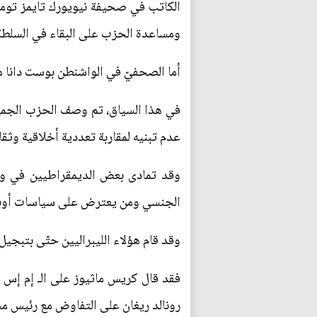
الكاتب في صحيفة نيويورك تايمز توما
ومساعدة الحزب على البقاء في السلطة
أما الصحفيّ في الواشنطن بوست دانا م
في هذا السياق، تم وصف الحزب الجمهور
عدم تبنيه لمقاربة تعددية أخلاقية وثقا
وقد تمادى بعض الديمقراطيين في وسا
الجنسي ومن يعترض على سياسات أوبا
وقد قام هؤلاء الليبراليين حتّى بتبج
رونالد ريغان على التفاوض مع رئيس مج