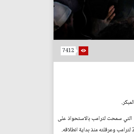
7412
مبكر.
لية التي سمحت لترامب بالاستحواذ على
لترامب وعرقلته منذ بداية انطلاقه.