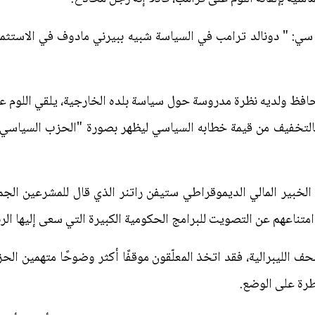
ي: " دونالد ترامب في السياسة شبيه ببيرني مادوف في الاستثمار. ف
افظ ولديه نظرة مدروسة حول سياسة بلده الخارجية، يلقي اللوم ع
 بالتخفيف من قيمة خطابه السياسي ليظهر بصورة "الحزب السيا
ا الخبير المالي الديموقراطي ستيفن راتنر الذي قال للمشرعين الج
تناعهم عن التصويت للبرامج الحكومية الكبيرة التي سعى إليها الرئ
حف الليبرالية، فقد اتخذ المعلّقون موقفًا أكثر وضوحًا متهمين ال
طرة على الوضع.