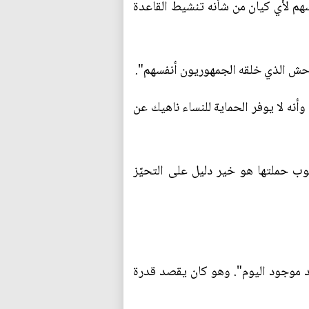
هم لأي كيان من شأنه تنشيط القاعدة
لوحش الذي خلقه الجمهوريون أنفسهم".
نه لا يوفر الحماية للنساء ناهيك عن
ب حملتها هو خير دليل على التحيّز
عارك الموازنة عام 2011: "كان هناك شيء لم يعد موجود اليوم". وهو كان يقصد قدرة