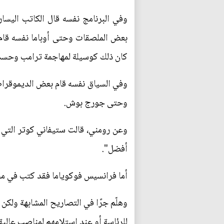
وفي البرنامج نفسه قال الكاتب اليسا
كان ذلك كوسيلة لمهاجمة ترامب وحس
وفي السياق نفسه قام بعض الديموقراطيي
وحتى جورج بوش.
أفضل".
أما فرانسيس فوكوياما فقد كتب في مجلة
وهلّم جرًا في التصاريح المشابهة ولك
للرئاسة أو عند استلامهم لمناصب عالية