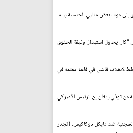
دى إلى موت بعض مثليي الجنسية بينما
ن "كان يحاول استبدال وثيقة الحقوق
طط لانقلاب فاشي في قاعة معتمة في
لة من توفي ريغان إن الرئيس الأميركي
ازة السجنية ضد مايكل دوكاكيس. (تجدر