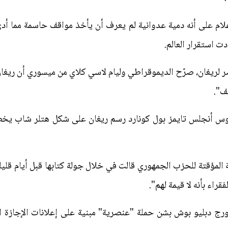
اعلام على أنه دمية عدوانية لم يعرف أن يأخذ مواقف حاسمة مما أ
ت استقرار العالم.
 لريغان، صرّح الديموقراطي وليام لاسي كلاي من ميسوري أن ريغا
ف".
لوس أنجلس تايمز بول كونارد رسم ريغان على شكل هتلر شاب يخ
 المؤقتة للحزب الجمهوري قالت في خلال جولة كتابها قبل أيام قلي
ل باتهام جورج دبليو بوش بشن حملة "عنصرية" مبنية على إعلانات الإج