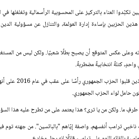
تكبّدوا العناء بالتركيز على المحسوبية الرأسمالية وتغلغلها في ا
ذين الحزبين بإساءة إدارة العولمة، والتنازل عن مسؤولية الدين
ه وعلى عكس المتوقع أن يصبح بطلًا شعبيًا. ولكن ليس من المستغرب 
واحدٍ، كتلةً انتخابيةً مضطربةً.
في المقابل، تمّ تصوير 
ن حامل لواء الحزب الجمهوري.
 طرفٍ ما. ولكن من يا ترى؟ هذا يعتمد على من تطرح عليه هذا السؤا
 ناخبي ترامب أنفسهم، واصفة إيّاهم "بالبائسين". من جهته توم 
اسية بإلقائه اللوم على ترامب، قائلًا إنه رجل مخادع.