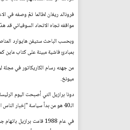
فرونالد ريغان لطالما تمّ وصفه في ال
مواقفه تجاه الاتحاد السوفياتي قد هدّد
وبحسب الباحث ستيفن هايوارد المناصر
بمبادئ فاشية مبينة على كتاب ماين كم
من جهته رسام الكاريكاتور في مجلة 
ميونخ.
دونا برازيل التي أصبحت اليوم الرئيسة
الـ40 هو من بدأ سياسة "إخبار الناس الفقراء بأنه لا قيمة لهم".
في عام 1988 قامت برازي