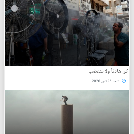
كن هادئاً ولا تتعصّب
الأحد 26 تموز 2026