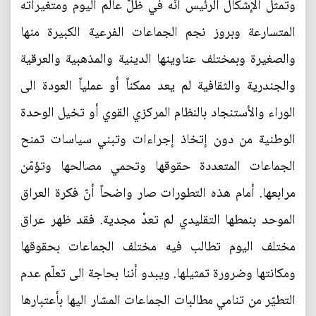
وتمثل الإشكال الرئيس أنّه في ظلّ عالم اليوم ومتغيراته
المتسارعة وبروز نجم الجماعات الفرعية الكبيرة منها
والصغيرة وبمختلف عناوينها الدينية والمذهبية والعرقية
والجندرية والثقافية لم يعد ممكناً أو عملياً العودة الى
الوراء والأستنجاد بالنظام المركزي القوي أو تخيل الوحدة
الوطنية من دون إتخاذ إجراءات وتبني سياسات تمنح
الجماعات المتعددة حقوقها وتحمي مصالحها وتؤمّن
مرابعها. أمام هذه التطورات صار واضحاً أنّ فكرة العراق
الموحد بنمطها التقليدي لم تعدْ مجدية. فقد ظهر عراق
مختلف اليوم تطالب فيه مختلف الجماعات بحقوقها
ومكانتها وضرورة تمثيلها. ويبدو أننا بحاجة الى تعلّم عدم
التطيّر من تنامي مطالبات الجماعات المشار اليها بأعتبارها