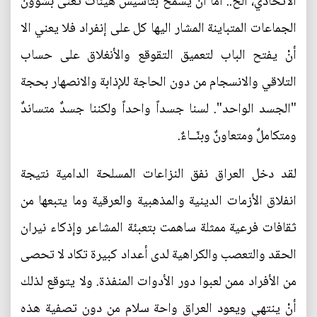
الاتحادي، الخ.. أما أنْ يسمح بتأسيس هيئات تعنى بشؤون
الجماعات المتباينة المشار اليها كل على إنفراد فلا يعني الا
أنْ يفتح الباب لتعميق التقوقع والأنغلاق على حساب
التلاقي والانسجام من دون الحاجة للإذابة والانصهار بحجة
"الجسد الواحد". لسنا جسداً واحداً ولكننا جسدٌ متساندٌ
ومتكاملٌ ومتعاونٌ وبنّــاءٌ.
لقد دخل العراق نفق النزاعات المسلحة الدامية نتيجة
انفلاق الأزمات الدينية والمذهبية والعرقية وما يتبعها من
ثقافات فرعية ممثلة ساهمت بتعبئة المشاعر وإذكاء نيران
الحقد والتعصب والكراهية لدى أعداد كبيرة تكاد لا تحصى
من الأفراد ممن لعبوا دور الأدوات المنفذة. ولا يتوقع لذلك
أنْ ينتهي ويعود العراق واحة سلام من دون تصفية هذه