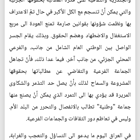
والجندرية والثقافية على فكرة المطالبة بحقوقها الجزئية
والتي يمكن أنْ تنسجم مع الكل الأكبر في حال تمّ الاعتراف
بها ونظمت شؤونها بقوانين صارمة تمنع العودة الى مربع
الاستغفال والاضطهاد وهضم الحقوق. وبذلك يقام الجسر
الواصل بين الوطني العام الشامل من جانب، والفرعي
المحلي الجزئي، من جانب آخر. فيما عدا ذلك، فأنّ تجاهل
الجماعة الفرعية والتغاضي عن مطالباتها بحقوقها
المشروعة والسماح لذلك بأنْ يصل حد التذمر والشكاوى
المريرة قد يؤدي بها الى التمرد الذي يمكن أنْ يصنع منها
جماعة "وطنية" تطالب بالانفصال والتحرر من البلد الأم.
وليس في تعاظم دور الثقافات والجماعات الفرعية.
في العراق اليوم ما يدعو الى التساؤل والتعجب والغرابة،