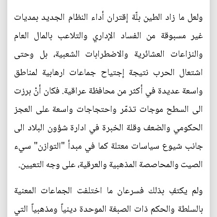
ولعل ما زاد الطين بلّة إقتران أداء النظام الجديد بمديات
غير مسبوقة من الفساد الإداري والتلاعب بالمال العام
والنزاعات العشائرية والاضطرابات الشعبية، بل وحتى
اشتعال الحرب نتيجة إجتياح جماعات ارهابية لمناطق
واسعة عديدة في أكثر من محافظة عراقية. فكان أنْ برزت
الى السطح موجات تذمّر واحتجاجات واسعة على العجز
الحكومي والضعف وقلة الخبرة في ادارة شؤون البلاد الى
جانب شيوع سياسات معتلة كما في مبدأ "التوازن" سيء
الصيت والمحاصصة المذهبية والعرقية، على وجه التعيين.
ولم يكتفِ بذلك فسرعان ما اختلفت الجماعات المعنية
بالسلطة والحكم ذات الصبغة الموحدة دينياً ومذهبياً التي