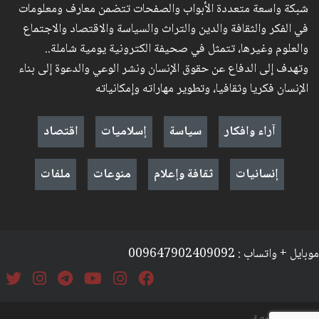
شبكة واسعة متعددة الأبواب والصفحات تتضمن معارف ومعلومات
في الفكر والثقافة والدين والتراث والسياسة والاقتصاد والاجتماع
والعلوم وغيرها، تتمثل في صحيفة الكترونية يومية شاملة..
وتهدف إلى الدفاع عن حقوق الإنسان ونشر الوعي والدعوة إلى بناء
الإنسان فكريا وثقافيا، وتطوير مهاراته وإمكانياته
آراء وافكار
سياسة
إسلاميات
اقتصاد
إنسانيات
ثقافة وإعلام
منوعات
ملفات
موبايل + واتساب : 009647902409092
السياسة والخصوصة