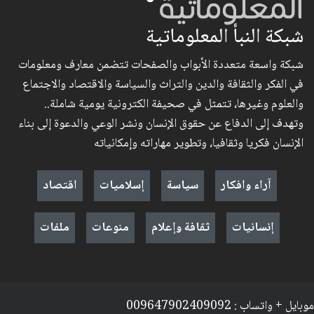
شبكة النبأ المعلوماتية
شبكة واسعة متعددة الأبواب والصفحات تتضمن معارف ومعلومات
في الفكر والثقافة والدين والتراث والسياسة والاقتصاد والاجتماع
والعلوم وغيرها، تتمثل في صحيفة الكترونية يومية شاملة..
وتهدف إلى الدفاع عن حقوق الإنسان ونشر الوعي والدعوة إلى بناء
الإنسان فكريا وثقافيا، وتطوير مهاراته وإمكانياته
آراء وافكار
سياسة
إسلاميات
اقتصاد
إنسانيات
ثقافة وإعلام
منوعات
ملفات
موبايل + واتساب : 009647902409092