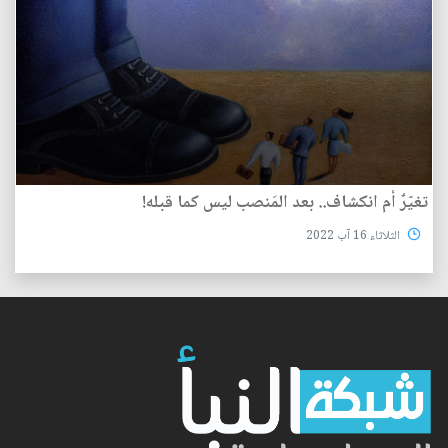
تغيّرٌ أم انكشاف.. بعد المَنصب ليس كما قبله!
الثلاثاء 16 آب 2022