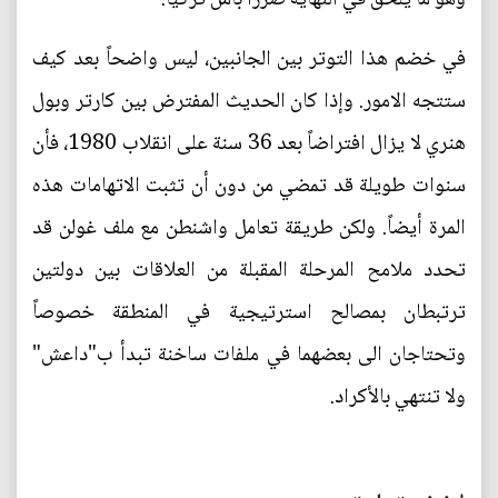
في خضم هذا التوتر بين الجانبين، ليس واضحاً بعد كيف
ستتجه الامور. وإذا كان الحديث المفترض بين كارتر وبول
هنري لا يزال افتراضاً بعد 36 سنة على انقلاب 1980، فأن
سنوات طويلة قد تمضي من دون أن تثبت الاتهامات هذه
المرة أيضاً. ولكن طريقة تعامل واشنطن مع ملف غولن قد
تحدد ملامح المرحلة المقبلة من العلاقات بين دولتين
ترتبطان بمصالح استرتيجية في المنطقة خصوصاً
وتحتاجان الى بعضهما في ملفات ساخنة تبدأ ب"داعش"
ولا تنتهي بالأكراد.