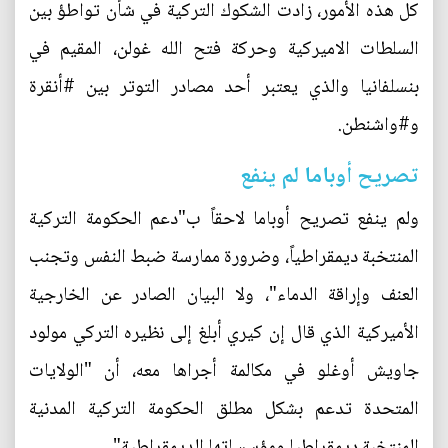
كل هذه الأمور، زادت الشكوك التركية في شأن تواطؤ بين
السلطات الاميركية وحركة فتح الله غولن، المقيم في
بنسلفانيا والذي يعتبر أحد مصادر التوتر بين #أنقرة
و#واشنطن.
تصريح أوباما لم ينفع
ولم ينفع تصريح أوباما لاحقاً ب"دعم الحكومة التركية
المنتخبة ديمقراطياً، وضرورة ممارسة ضبط النفس وتجنب
العنف وإراقة الدماء"، ولا البيان الصادر عن الخارجية
الأميركية الذي قال إن كيري أبلغ إلى نظيره التركي مولود
جاويش أوغلو في مكالمة أجراها معه، أن "الولايات
المتحدة تدعم بشكل مطلق الحكومة التركية المدنية
المنتخبة ديمقراطيا ومؤسساتها الديمقراطية".