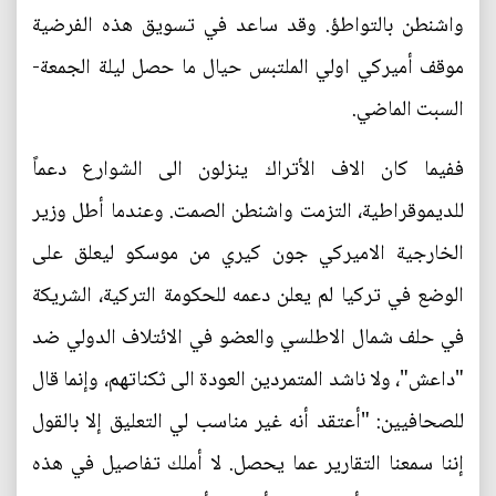
واشنطن بالتواطؤ. وقد ساعد في تسويق هذه الفرضية
موقف أميركي اولي الملتبس حيال ما حصل ليلة الجمعة-
السبت الماضي.
ففيما كان الاف الأتراك ينزلون الى الشوارع دعماً
للديموقراطية، التزمت واشنطن الصمت. وعندما أطل وزير
الخارجية الاميركي جون كيري من موسكو ليعلق على
الوضع في تركيا لم يعلن دعمه للحكومة التركية، الشريكة
في حلف شمال الاطلسي والعضو في الائتلاف الدولي ضد
"داعش"، ولا ناشد المتمردين العودة الى ثكناتهم، وإنما قال
للصحافيين: "أعتقد أنه غير مناسب لي التعليق إلا بالقول
إننا سمعنا التقارير عما يحصل. لا أملك تفاصيل في هذه