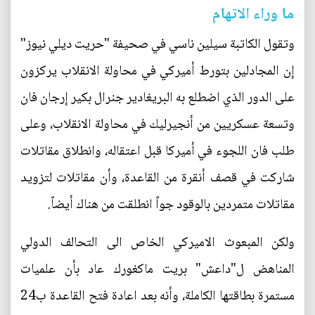
ما وراء الاتهام
وتقول الكاتبة سيلين ناسي في صحيفة "حريت ديلي نيوز"
إن المجادلين بتورط أميركي في محاولة الانقلاب يركزون
على الدور الذي اضطلع به البريغادير جنرال بكير إرجان فان
وتسعة عسكريين من أنجيرليك في محاولة الانقلاب، وعلى
طلب فان اللجوء في أميركا قبل اعتقاله، وانطلاق مقاتلات
شاركت في قصف أنقرة من القاعدة، وأن مقاتلات لتزويد
مقاتلات متمردين بالوقود جواً انطلقت من هناك أيضاً.
ولكن المبعوث الاميركي الخاص الى التحالف الدولي
المناهض ل"داعش" بريت ماكغورك عاد بأن علميات
مستمرة بطاقتها الكاملة، وأنه بعد اعادة فتح القاعدة ب24