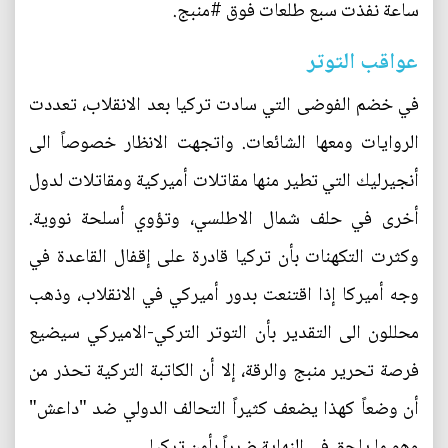
ساعة نفذت سبع طلعات فوق #منبج.
عواقب التوتر
في خضم الفوضى التي سادت تركيا بعد الانقلاب، تعددت
الروايات ومعها الشائعات. واتجهت الانظار خصوصاً الى
أنجيرليك التي تطير منها مقاتلات أميركية ومقاتلات لدول
أخرى في حلف شمال الاطلسي، وتؤوي أسلحة نووية.
وكثرت التكهنات بأن تركيا قادرة على إقفال القاعدة في
وجه أميركا إذا اقتنعت بدور أميركي في الانقلاب، وذهب
محللون الى التقدير بأن التوتر التركي-الاميركي سيضيع
فرصة تحرير منبج والرقة، إلا أن الكاتبة التركية تحذر من
أن وضعاً كهذا يضعف كثيراً التحالف الدولي ضد "داعش"
وهو ما يلحق في النهاية ضرراً بأمن تركيا.