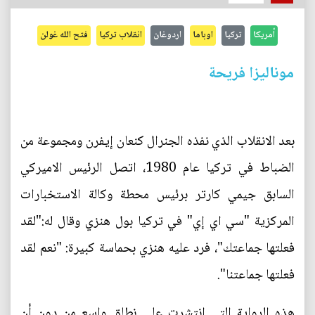
أمريكا
تركيا
اوباما
اردوغان
انقلاب تركيا
فتح الله غولن
موناليزا فريحة
بعد الانقلاب الذي نفذه الجنرال كنعان إيفرن ومجموعة من
الضباط في تركيا عام 1980، اتصل الرئيس الاميركي
السابق جيمي كارتر برئيس محطة وكالة الاستخبارات
المركزية "سي اي إي" في تركيا بول هنزي وقال له:"لقد
فعلتها جماعتك"، فرد عليه هنزي بحماسة كبيرة: "نعم لقد
فعلتها جماعتنا".
هذه الرواية التي انتشرت على نطاق واسع من دون أن