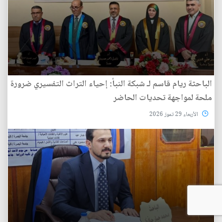
الباحثة ريام قاسم لـ شبكة النبأ: إحياء التراث التفسيري ضرورة
ملحة لمواجهة تحديات الحاضر
الأربعاء 29 تموز 2026