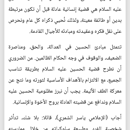
عليه السلام هي قضية إنسانية عادلة قبل أن تكون مرتبطة
بدين أو طائفة معينة، ولذلك نُحيي ذكراه كل عام ونحرص
على نقل فكره وعقيدته ومبادئه للأجيال القادمة.
تتمثل مبادئ الحسين في العدالة، والحق، ومناصرة
الضعيف، والوقوف في وجه الحكام الظالمين. من الضروري
أن نطرح قضية الحسين عليه السلام بطريقة تناسب
الجميع، مع الالتزام بالأهداف الأساسية لثورته وما نتج عن
معركة الطف الأليمة. يجب أن نبرز مظلومية الحسين عليه
السلام وندافع عن قضيته العادلة بروح الأخوة والإنسانية.
أجاب (الإعلامي ياسر الشمري)، قائلا: بلا شك، تتأثر
شخصية الفرد وطبيعة سلوكياته من خلال ممارسته