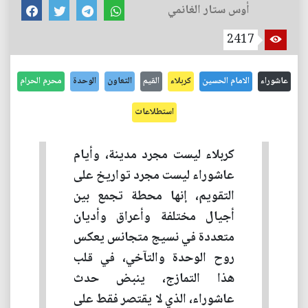
أوس ستار الغانمي
2417
عاشوراء
الامام الحسين
كربلاء
القيم
التعاون
الوحدة
محرم الحرام
استطلاعات
كربلاء ليست مجرد مدينة، وأيام
عاشوراء ليست مجرد تواريخ على
التقويم، إنها محطة تجمع بين
أجيال مختلفة وأعراق وأديان
متعددة في نسيج متجانس يعكس
روح الوحدة والتآخي، في قلب
هذا التمازج، ينبض حدث
عاشوراء، الذي لا يقتصر فقط على