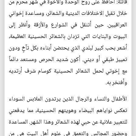
قائلة: أحافظ على روح الوحدة والأخوة في شهر محرم من
خلال تقبل الاختلافات الدينية والشعائر، ومساعدة إخواني
العراقيين. حين أتنقل في الشوارع والأزقة وأنظر إلى
البيوت والبنايات التي تزدان بالشعائر الحسينية العظيمة،
أشعر بحب كبير لبلدي الذي يحتضن أبناءه بكل تآخٍ ودون
تمييز طبقي أو ديني. أكون شديد الحرص ومستعد دائماً
مع إخوتي لحمل الشعائر الحسينية كوسام شرف أرتديه
وأفتخر به.
الأطفال والنساء والرجال الذين يرتدون الملابس السوداء
تعكس نواياهم البيضاء وهويتهم الحسينية، مما يدفعني
للتعبير علانية عن حبي لهذه الشعائر وهذا الشهر. المساعدة
وحضور المجالس والتعمق في علوم أهل البيت هي من