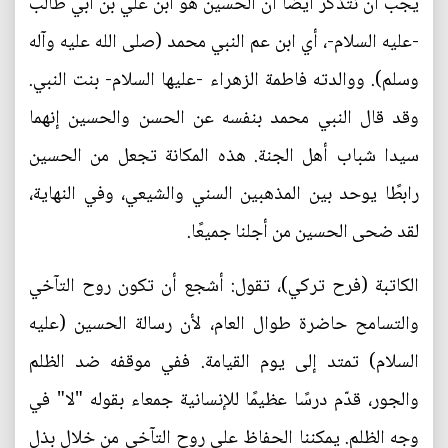
يجب أن نتذكر أيضًا أن الحسين هو ابن علي بن أبي طالب
-عليه السلام-، أي ابن عم النبي محمد (صلى الله عليه وآله
وسلم). ووالدته فاطمة الزهراء -عليها السلام- بنت النبي.
وقد قال النبي محمد بنفسه عن الحسن والحسين إنهما
سيدا شباب أهل الجنة. هذه المكانة تجعل من الحسين
رابطًا يوحد بين المذهبين السني والشيعي، وفي النهاية،
لقد ضحى الحسين من أجلنا جميعًا.
الكاتبة (فرح تركي)، تقول: أشجع أن تكون روح التآخي
والتسامح حاضرة طوال العام، لأن رسالة الحسين (عليه
السلام) تمتد إلى يوم القيامة. ففي موقفه ضد الظلم
والجور، قدّم درسًا عظيمًا للإنسانية جمعاء بقوله "لا" في
وجه الظلم. يمكننا الحفاظ على روح التآخي من خلال بذل