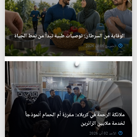
الوقاية من السرطان: توصيات طبية تبدأ من نمط الحياة
الخميس 06 آب 2026
ملائكة الرحمة في كربلاء: مفرزة أم الحمام أنموذجاً
لخدمة ملايين الزائرين
الأحد 02 آب 2026