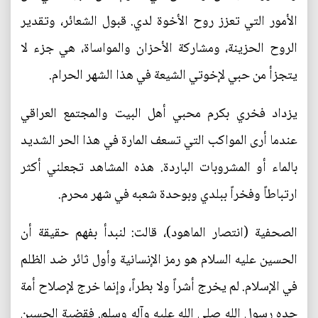
الأمور التي تعزز روح الأخوة لدي. قبول الشعائر، وتقدير
الروح الحزينة، ومشاركة الأحزان والمواساة، هي جزء لا
يتجزأ من حبي لإخوتي الشيعة في هذا الشهر الحرام.
يزداد فخري بكرم محبي أهل البيت والمجتمع العراقي
عندما أرى المواكب التي تسعف المارة في هذا الحر الشديد
بالماء أو المشروبات الباردة. هذه المشاهد تجعلني أكثر
ارتباطاً وفخراً ببلدي وبوحدة شعبه في شهر محرم.
الصحفية (انتصار الماهود)، قالت: لنبدأ بفهم حقيقة أن
الحسين عليه السلام هو رمز الإنسانية وأول ثائر ضد الظلم
في الإسلام. لم يخرج أشراً ولا بطراً، وإنما خرج لإصلاح أمة
جده رسول الله صلى الله عليه وآله وسلم. فقضية الحسين