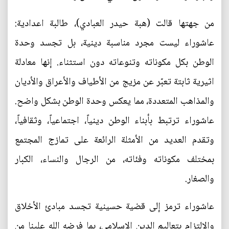
من جهتها قالت (هبة حيدر العبادي)، طالبة اعدادية:
عاشوراء ليست مجرد مناسبة دينية، بل تجسد وحدة
الوطن بكل مكوناته وتنوعاته دون استثناء. إنها معادلة
اثيرية ثابتة تعبّر عن مزيج من الأطياف والأعراق والأديان
والمذاهب المتعددة، مما يعكس وحدة الوطن بشكل واضح.
عاشوراء ترتبط بأبناء الوطن دينياً، اجتماعياً، وثقافياً،
وتقدم العديد من الأمثلة الرائعة على تمازج المجتمع
بمختلف مكوناته وفئاته، من الرجال والنساء، الكبار
والصغار.
عاشوراء ترمز إلى قضية حسينية تجسد مبادئ الأخلاق
والالتزام بتعاليم الدين الإسلامي، بما فرضه الله علينا من