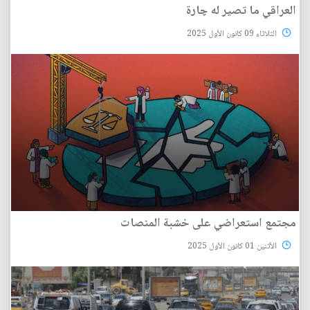
العراقي‭ ‬ما‭ ‬تصير‭ ‬له‭ ‬چارة
الثلاثاء 09 كانون الأول 2025
مجتمع‭ ‬استعراضي على‭ ‬خشبة‭ ‬المنصات
الأثنين 01 كانون الأول 2025