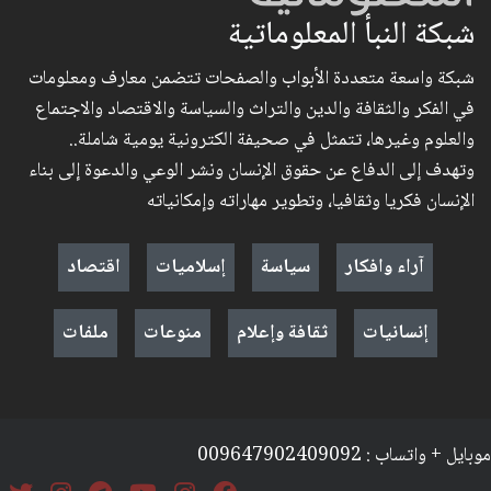
شبكة النبأ المعلوماتية
شبكة واسعة متعددة الأبواب والصفحات تتضمن معارف ومعلومات
في الفكر والثقافة والدين والتراث والسياسة والاقتصاد والاجتماع
والعلوم وغيرها، تتمثل في صحيفة الكترونية يومية شاملة..
وتهدف إلى الدفاع عن حقوق الإنسان ونشر الوعي والدعوة إلى بناء
الإنسان فكريا وثقافيا، وتطوير مهاراته وإمكانياته
آراء وافكار
سياسة
إسلاميات
اقتصاد
إنسانيات
ثقافة وإعلام
منوعات
ملفات
موبايل + واتساب : 009647902409092