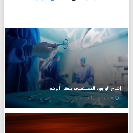
إنتاج‭ ‬الوجوه‭ ‬المستنسخة بحقن‭ ‬الوهم
الأحد 25 كانون الثاني 2026