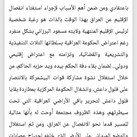
باعتقادي ومن ضمن أهم الأسباب لإجراء استفتاء انفصال
الإقليم عن العراق بهذا الوقت بالذات هو رغبة شخصية
لرئيس الإقليم المنتهية ولايته مسعود البرزاني بشكل منفرد
رغم اعتراض الحكومة العراقية بسلطاتها الثلاث التنفيذية
والتشريعية والقضائية، وتزامنه مع اعتراض إقليمي
ودولي.. لضمان بقاء دفة الحكم بيده ويد حزبه الحاكم، من
خلال استغلال نشوة مشاركة قوات البيشمركة بالانتصار
على فلول داعش، وانشغال الحكومة المركزية بمطاردة بقايا
فلول داعش لتحرير باقي الأراضي العراقية التي تحت
سيطرتهم، وهذه الظروف مجتمعة أوحت له بأنها مثالية
للمسير قدما نحو الانفصال عن العراق، ومن ثم استغلال
والوضع الميداني على الأرض الذي خلفه اجتياح عصابات