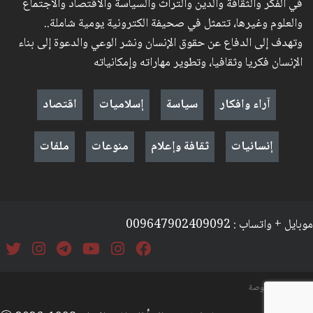
في الفكر والثقافة والدين والتراث والسياسة والاقتصاد والاجتماع
والعلوم وغيرها، تتمثل في صحيفة الكترونية يومية شاملة..
وتهدف إلى الدفاع عن حقوق الإنسان ونشر الوعي والدعوة إلى بناء
الإنسان فكريا وثقافيا، وتطوير مهاراته وإمكانياته
آراء وافكار
سياسة
إسلاميات
اقتصاد
إنسانيات
ثقافة وإعلام
منوعات
ملفات
موبايل + واتساب : 009647902409092
السياسة والخصوصة