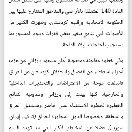
وبعضها كبير، في صياغة الدستور، ومنها على سبيل المثال
المادة 140 المتعلقة بالأراضي والمناطق المتنازع عليها بين
الحكومة الاتحادية وإقليم كردستان، وظهرت الكثير من
الأصوات التي تنادي بتغير بعض فقرات وبنود الدستور بما
يستجيب لحاجات البلاد الملحة.
وفي خطوة مفاجئة ومتعجلة أعلن مسعود بارزاني عن عزمه
أجراء استفتاء عن انفصال واستقلال كردستان عن العراق،
فاندلعت موجة من الاعتراضات والتحذيرات الداخلية
والخارجية، كلها بينت إلى بارزاني ومعاونيه النتائج
الخطيرة لخطوه الاستفتاء على حاضر ومستقبل العراق
والمنطقة، وخصوصا الدول المجاورة للعراق (تركيا، إيران،
سوريا)، فضلا عن المخاطر الأكبر التي قد تهدد السلم