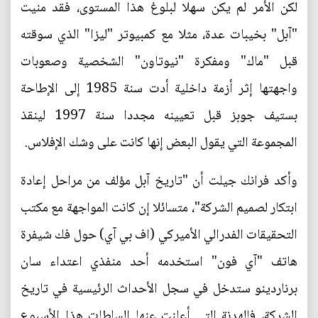
لكن الأمر لم يكن سهلا لبلوغ هذا المستوى، فقد منيت
"آبل" بخيبات عدة، مثلا مع كمبيوتر "ليزا" الذي سوقته
قبل "ماك" ومفكرة "نيوتاون" الشخصية وصعوبات
واجهتها إثر أزمة داخلية أدت سنة 1985 إلى الإطاحة
بستيف جوبز قبل تعيينه مجددا سنة 1997 لينقذ
المجموعة التي يقول البعض إنها كانت على وشك الإفلاس.
وأكد فرانك جيلت أن "تاريخ آبل مؤلف من مراحل إعادة
ابتكار لصميم الشركة"، متسائلا إن كانت المواجهة مع مكتب
التحقيقات الفدرالي الأميركي (اف بي آي) حول فك شيفرة
هاتف "آي فون" استخدمه أحد منفذي اعتداء سان
برناردينو ستدخل في سجل الأحداث الرئيسية في تاريخ
الشركة، فالهدنة التي أعلنت عنها السلطات هذا الأسبوع