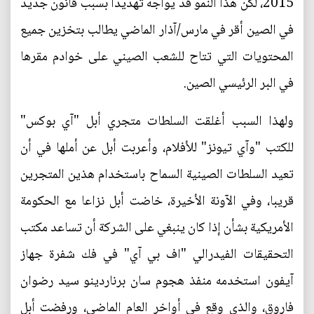
2015، لكن هذا النمو قد يواجه تهديدا بسبب قانون جديد
في الصين أقر في مارس/آذار الماضي يطالب بتخزين جميع
المحتويات التي تتاح للشعب الصيني على خوادم مقرها
في البر الرئيسي الصين.
ولهذا السبب أغلقت السلطات متجري أبل "آي بوكس"
للكتب "وآي تيونز" للأفلام، وأعربت أبل عن أملها في أن
تعيد السلطات الصينية السماح باستخدام هذين المتجرين
قريبا، وفي الآونة الأخيرة، خاضت أبل نزاعا مع الحكومة
الأمريكية بشأن إذا كان ينبغي على الشركة أن تساعد مكتب
التحقيقات الفيدرالي "اف بي آي" في فك شفرة جهاز
آيفون استخدمه منفذ هجوم سان برناردينو سيد رضوان
فاروق، والذي وقع في أواخر العام الماضي، ورفضت أبل