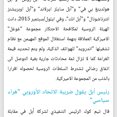
هولدينغ بي في" و"آبل سايلز ايرلاند" و"آبل اوبريشنز
انترناشونال" و"آبل انك"، وفي ايلول/سبتمبر 2015، دانت
الهيئة الروسية لمكافحة الاحتكار مجموعة "غوغل"
الاميركية العملاقة بتهمة استغلال الموقع المهيمن مع نظام
تشغيلها "اندرويد" للهواتف الذكية، ولم يتم تحديد قيمة
الغرامة كما لا تزال ثمة محادثات جارية بغية التوصل الى
اتفاق رضائي تشترط السلطات الروسية لحصوله اقرارا
بالذنب من المجموعة الاميركية.
رئيس أبل يقول ضريبة الاتحاد الأوروبي "هراء
سياسي"
قال تيم كوك الرئيس التنفيذي لشركة أبل في مقابلة