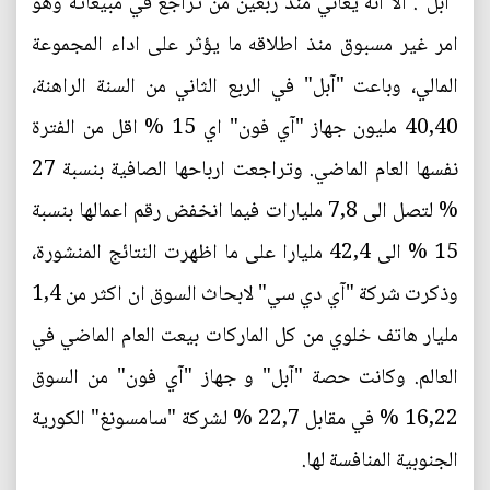
"آبل". الا انه يعاني منذ ربعين من تراجع في مبيعاته وهو
امر غير مسبوق منذ اطلاقه ما يؤثر على اداء المجموعة
المالي، وباعت "آبل" في الربع الثاني من السنة الراهنة،
40,40 مليون جهاز "آي فون" اي 15 % اقل من الفترة
نفسها العام الماضي. وتراجعت ارباحها الصافية بنسبة 27
% لتصل الى 7,8 مليارات فيما انخفض رقم اعمالها بنسبة
15 % الى 42,4 مليارا على ما اظهرت النتائج المنشورة،
وذكرت شركة "آي دي سي" لابحاث السوق ان اكثر من 1,4
مليار هاتف خلوي من كل الماركات بيعت العام الماضي في
العالم. وكانت حصة "آبل" و جهاز "آي فون" من السوق
16,22 % في مقابل 22,7 % لشركة "سامسونغ" الكورية
الجنوبية المنافسة لها.