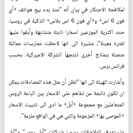
لمكافحة الاحتكار في بيان أنه "منذ بدء بيع هواتف +آي
فون 6 اس+ و+آي فون 6 اس بلاس+ الذكية في روسيا،
حدد اكثرية الموزعين اسعارا ثابتة متشابهة وأبقوا عليها
لفترة معينة"، مشيرة الى انها لاحظت ممارسات مماثلة
متصلة بنماذج أخرى تنتجها الشركة الاميركية. بحسب
فرانس برس.
وأشارت الهيئة الى انها "تظن أن مثل هذه المصادفات يمكن
ان تكون ناتجة عن تفاهم على الاسعار بين الباعة الروس
المتعاملين مع مجموعة +آبل+ ما ادى الى تثبيت الاسعار
+الموصى بها+ المزعومة والتي هي في الواقع ملزمة".
وتستهدف الملاحقات رسميا شركات "آبل روس" و"آبل