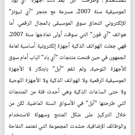
للمستخدم"، وطرحت "آبل" بعد ذلك أجهزة "آي بود"
الموسيقية سنة 2007، مسرعة مع متجر "آي تيونز"
الإلكتروني التحاق سوق الموسيقى بالمجال الرقمي. أما
هواتف "آي فون" التي سوقت أولى نماذجها سنة 2007،
فهي جعلت الهواتف الذكية أجهزة إلكترونية أساسية لعامة
الجمهور، في حين فتحت منتجات "آي باد" الباب أمام سوق
للأجهزة اللوحية، ولم تقم "آبل" بابتكار لا الأجهزة
الموسيقية الرقمية ولا الهواتف الذكية ولا الأجهزة اللوحية
ولا حتى الساعات الذكية وهي أحدث فئة من المنتجات
التي طرحتها "آبل" في الأسواق السنة الماضية. لكن من
خلال التركيز على شكل المنتج وسهولة الاستخدام
والوظائف الإضافية، حشدت المجموعة التي تعتمد التفاحة