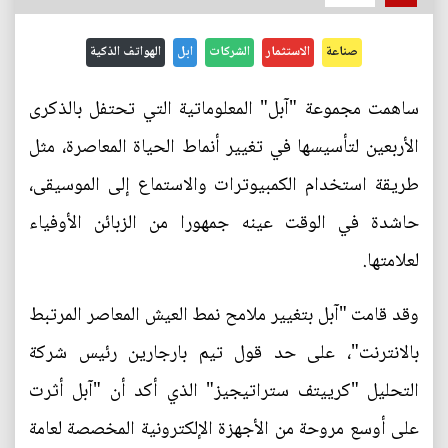
صناعة
الاستثمار
الشركات
ابل
الهواتف الذكية
ساهمت مجموعة "آبل" المعلوماتية التي تحتفل بالذكرى
الأربعين لتأسيسها في تغيير أنماط الحياة المعاصرة، مثل
طريقة استخدام الكمبيوترات والاستماع إلى الموسيقى،
حاشدة في الوقت عينه جمهورا من الزبائن الأوفياء
لعلامتها.
وقد قامت "آبل بتغيير ملامح نمط العيش المعاصر المرتبط
بالانترنت"، على حد قول تيم بارجارين رئيس شركة
التحليل "كرييتف ستراتيجيز" الذي أكد أن "آبل أثرت
على أوسع مروحة من الأجهزة الإلكترونية المخصصة لعامة