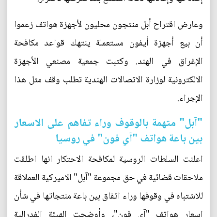
وعارض اقتراح أبل منتجون محليون لأجهزة هواتف زعموا
أن بيع أجهزة أيفون مستعملة ينتهك قواعد مكافحة
الإغراق في الهند. وكتبت جمعية مصنعي الأجهزة
الالكترونية لوزارة الاتصالات الهندية تطلب وقف مثل هذا
الإجراء.
"آبل" متهمة بالوقوف وراء تفاهم على الاسعار
بين باعة هواتف "آي فون" في روسيا
اعلنت السلطات الروسية لمكافحة الاحتكار انها اطلقت
ملاحقات قضائية في حق مجموعة "آبل" الاميركية العملاقة
للاشتباه في وقوفها وراء اتفاق بين باعة منتجاتها في شأن
اسعار هواتف "آي فون"، وأوضحت الهيئة الفدرالية