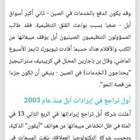
وقد يكون الدفع بالخدمات في الصين - ثاني أكبر أسواق
أبل - صعبا بسبب بواعث القلق التنظيمية. فقد طالب
المسؤولون التنظيميون الصينيون أبل بوقف مبيعاتها من
الكتب والأفلام هناك حسبما أفادت نيويورك تايمز الأسبوع
الماضي، وقال بن باجارين المحلل في كرييتيف ستراتيجيز
"يحتاجون (الخدمات) في الصين - ينبغي أن تكون جزءا
من قصة النمو".
أول تراجع في إيرادات أبل منذ عام 2003
أعلنت شركة أبل تراجع إيراداتها في الربع الثاني 13 في
المئة في ظل انخفاض مبيعاتها من هواتف "آيفون" الذكية،
وبحسب شركة التكنولوجيا العملاقة، بلغت المبيعات في