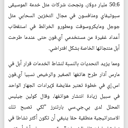
50.6 مليار دولار، ونجحت شركات مثل خدمة الموسيقى
سبوتيفاي ومنافسون في مجال التخزين السحابي مثل
جوجل ومايكروسوفت ومطورو الخرائط في استقطاب
أعداد غفيرة من مستخدمي آي.فون حتى عندما طرحت
أبل منتجاتها الخاصة بشكل افتراضي.
ومما يزيد التحديات بالنسبة لنشاط الخدمات قرار أبل في
مارس آذار طرح هاتفها الصغير والرخيص نسبيا آي.فون
اس.إي في خطوة تعتبر مقايضة لإيرادات الجهاز الواحد
في سبيل زيادة انتشار هواتفها، وقال كولين جيليس
المحلل لدى بي.جي.سي بارتنرز "لكي تصبح تلك
الاستراتيجية منطقية حقا ينبغي أن تكون أكثر نشاطا في