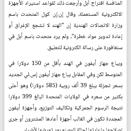
المنافسة اقتراح أبل وأرجعت ذلك لقواعد استيراد الأجهزة
الالكترونية المستعملة، وقال إن.إن كول المتحدث باسم
وزارة الاتصالات الهندية إن "الهند لا تشجع الإغراق أو
إعادة تدوير مواد خطرة"، ولم يرد متحدث باسم أبل في
سنغافورة على رسالة الكترونية للتعليق.
ويباع جهاز أيفون في الهند بأقل من 150 دولارا في
المتوسط لكن وفي المقابل يباع جهاز أيفون إس.ئي الجديد
بسعر تجزئة يبلغ 39 ألف روبية (585 دولارا) وهو أعلى
بكثير من سعره في الولايات المتحدة البالغ 399 دولارا
نتيجة الرسوم الجمركية وتكاليف التوزيع، وأجهزة أيفون
المجددة تكون في الغالب أجهزة أعادها المشترون أو جرى
إصلاحها وإعادتها لحالة المصنع بعد تعرضها لأضرار.