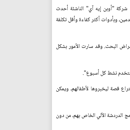
شركة "أوبن إيه آي" الناشئة أحدث
مين، وبأدوات أكثر كفاءة وأقل تكلفة
غراض البحث. وقد سارت الأمور بشكل
اع قصة ليخبروها لأطفالهم، ويمكن
مج الدردشة الآلي الخاص بهم، من دون