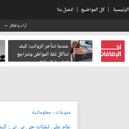
الرئيسية
|
كل المواضيع
|
اتصل بنا
آراء وافكار
س
النسبية.. حين
عندما تتأخر الرواتب: كيف
لباطل
تتآكل ثقة المواطن وتتراجع
إنتاجية الدولة؟
منوعات
-
معلوماتية
عام على تشات جي بي تي: كيف غ