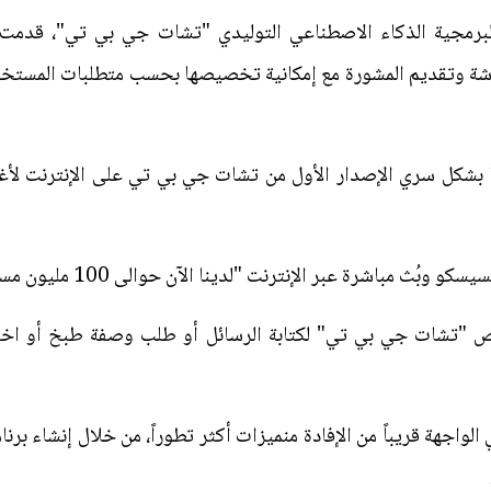
 لبرمجية الذكاء الاصطناعي التوليدي "تشات جي بي تي"، قدمت 
ردشة وتقديم المشورة مع إمكانية تخصيصها بحسب متطلبات المستخد
 بشكل سري الإصدار الأول من تشات جي بي تي على الإنترنت لأ
رة عبر الإنترنت "لدينا الآن حوالى 100 مليون مستخدم نشط كل أسبوع".
ص "تشات جي بي تي" لكتابة الرسائل أو طلب وصفة طبخ أو اختر
اجهة قريباً من الإفادة منميزات أكثر تطوراً، من خلال إنشاء برنا