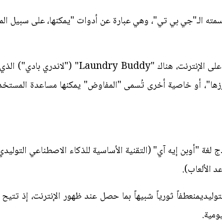
أسمته الـ"جي بي تي"، وهي عبارة عن أدوات "يمكنها، على سبيل المث
ومن بين الأمثلة التي وضعتها الشركة على الإنترنت
رزها"، أو خاصية أخرى تُسمى "المفاوض" يمكنها مساعدة المستخ
 لغة "أوبن إيه آي" (التقنية الأساسية للذكاء الاصطناعي التوليدي
د الألعاب).
وليديمنعطفاً ثورياً شبيهاً بما حصل عند ظهور الإنترنت، إذ تت
ومية.