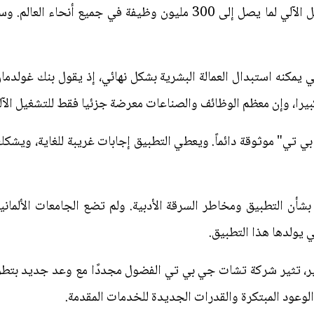
الاصطناعي يمكن أن تؤدي إلى التشغيل الآلي لما يصل إلى 300 مليون وظيف
عي يمكنه استبدال العمالة البشرية بشكل نهائي، إذ يقول بنك غولدم
يرا، وإن معظم الوظائف والصناعات معرضة جزئيا فقط للتشغيل الآل
ي تي" موثوقة دائماً. ويعطي التطبيق إجابات غريبة للغاية، ويش
بشأن التطبيق ومخاطر السرقة الأدبية. ولم تضع الجامعات الألمان
ي يولدها هذا التطبيق.
ير، تثير شركة تشات جي بي تي الفضول مجددًا مع وعد جديد بتطوير
الوعود المبتكرة والقدرات الجديدة للخدمات المقدمة.