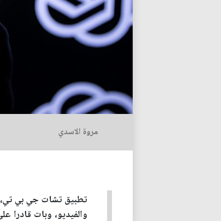
مروة الاسدي
تطبيق تشات جي بي تي، ال
والفيديو، وبات قادرا ع