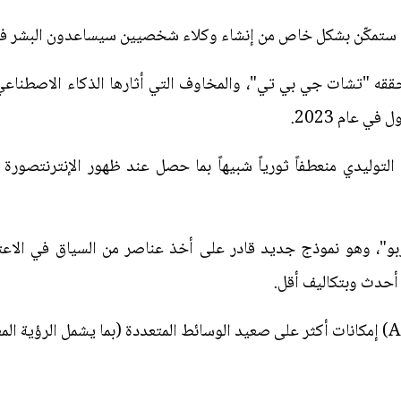
قنية ستمكّن بشكل خاص من إنشاء وكلاء شخصيين سيساعدون البشر ف
قه "تشات جي بي تي"، والمخاوف التي أثارها الذكاء الاصطناعي ا
ألتمان عن "جي بي تي-4 توربو"، وهو نموذج جديد قادر على أخذ عناصر من السياق 
أحدث وبتكاليف أقل.