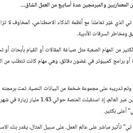
المعماريين والمبرمجين عدة أسابيع من العمل الشاق...
الذي غيّر تعاملنا مع أنظمة الذكاء الاصطناعي، المخاوف لا تز
يق ومخاطر السرقات الأدبية.
ر من المهام الصعبة مثل صياغة المقالات أو القيام بأبحاث أو تح
 أو برامج كمبيوتر في غضون دقائق، وهي مهام كانت تتطلب من الم
ي وتم تدريبه على مجموعة ضخمة من البيانات النصية. تمت برمجته 
الصور والمستندات، ويستخدمه الملايين عبر العال
 أعلى بكثير.
" تأثير مباشر على عالم العمل. على سبيل المثال، يقدر بنك الاس