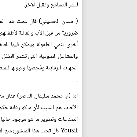
لنشر التسامح وتقبل الاخر.
(احسان الحسيني) قال تحت هذا المنش
ضرورية من قبل الأب والعائلة لأطفالهم
أخرى تنمي الطفولة ويمكن فيها للطفل
والمشاعل الصوتية، التي تشعر الطفل أن
الجهات الرقابية وفحصها وقبولها للمن
....
اما (م. محمد سليمان الناصر) فقال م
الألعاب هم السبب لأن ماكو رقابة حك
Yousif قال تحت هذا المنشور: منع الاستيراد ليس حلا هذه ثقافة خاطئة موجوده في العراق يجب وضع برنامج صحيح لتغييرها.