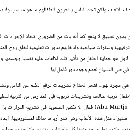
ختلف الالعاب ولكن تجد الناس يشترون لاطفالهم ما هو مناسب ولا
)) فقال: قانون بدون تطبيق لا ينفع كما أنه بات من الضروري اتخاذ الإجراء
 ترفيهية وسفرات سياحية وادخالهم بدورات تعليمية لخلق روح المن
لاول هو حماية الطفل من تأثير تلك الالعاب عليه نفسيا وجسديا و
في طي النسيان لعدم وجود دور فاعل لها .
هي مجرد لهو... فنحن نحتاج تشريعات ترفع الظلم عن الناس وتش
اطفال تربيه صالحه وتشريعات تربوية في المدارس من التربية لتع
ومحب للأخرين....الخ. اما (Abu Murtja Almalki) فقال: لا تكمن الصعوبة في
تيراد مثل هذه الألعاب وهي تدر أرباحا طائلة لمستورديها. ايده 
ذين ولا يستطيع احد منعها كل عام ننادي وننادي ولا احد يسمع ليس