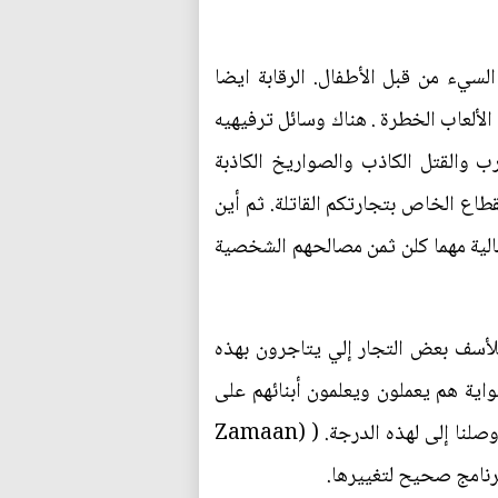
سيء من قبل الأطفال. الرقابة ايضا
الألعاب الخطرة . هناك وسائل ترفيهيه
ب والقتل الكاذب والصواريخ الكاذبة
قطاع الخاص بتجارتكم القاتلة. ثم أين
مالية مهما كلن ثمن مصالحهم الشخصية
للأسف بعض التجار إلي يتاجرون بهذه
اية هم يعملون ويعلمون أبنائهم على
الصناعات وتطوير ما هو موجود حاليا بينما مجتمعنا غارق بالجهل والقتل والتطرف وبمرارة نكول للأسف وصلنا إلى لهذه الدرجة. ( (Zamaan