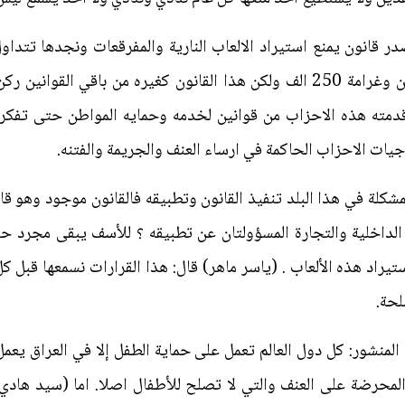
) قال معلقاً: صدر قانون يمنع استيراد الالعاب النارية والمفرقعات ونجدها 
قانون يزجل بصاحب المحل الى السجن وغرامة 250 الف ولكن هذا القانون كغيره 
ل: وما الذي قدمته هذه الاحزاب من قوانين لخدمه وحمايه المواطن حتى ت
وجيات الاحزاب الحاكمة في ارساء العنف والجريمة والفتنه.
لمشكلة في هذا البلد تنفيذ القانون وتطبيقه فالقانون موجود وهو ق
ين دور وزارة الداخلية والتجارة المسؤولتان عن تطبيقه ؟ للأسف يبقى م
تيراد هذه الألعاب . (ياسر ماهر) قال: هذا القرارات نسمعها قبل 
لحة.
نشور: كل دول العالم تعمل على حماية الطفل إلا في العراق يعمل
المحرضة على العنف والتي لا تصلح للأطفال اصلا. اما (سيد هادي 