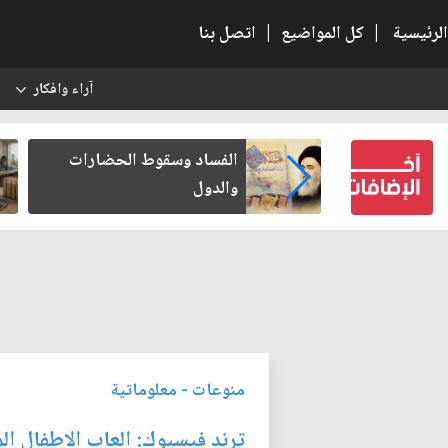
الرئيسية
|
كل المواضيع
|
اتصل بنا
آراء وافكار
س
ين كتب لنفسه
الفساد وسقوط الحضارات
والدول
منوعات
-
معلوماتية
ترند فيسبوك: العاب الاطفال ا