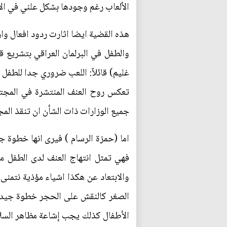
الألعاب رغم وجودها بشكل علني في ال
هذه القضية ايضا اثارت ردود افعال وار
والطفل في البرلمان العراقي بتشريع ق
غليم) قائلاً: اللعب ضروري جدا للطف
تعكس روح العنف المنتشرة في المجتم
جميع الوزارات ذات الشأن ان تنقذ المج
اما (حمزة الرسام ) فيرى انها خطوة جي
فهي تمثل انتهاج العنف لدى الطفل م
والابتعاد عن هكذا اشياء مؤذية نتمنى 
الصغر كالنقش على الحجر خطوة جيدة و
الأطفال كذلك يجب إشاعة مظاهر السلا