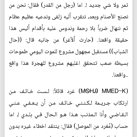
تمر ولا شي جديد !. اما (رجل من القدر) فقال: نحن من
نصنع الأصنام وبعد، نتقرب أليه زلفى وندعيه عظيم عظام
ثم ننهال ضرباً بلا رحمة وندوس عليه بأقدام أليس هذا
حقيقة واقعنا. (حارث ألأغر) من جانبه قال: ((حال
الشباب)) مستقبل مجهول مشروع للموت اليومي طموحات
بسيطة صعب تتحقق اغلبهم مشروع للهجرة هذا واقع
..واقعنا.
(ᎷᏫᎻᎯ ᎷᎷᎬᎠ~Ꮶ‏) غرد قائلاً: لـسـت خـائـف مـن
ارتكاب جـريـمة لـكـنـنـي خـائـف مـن أن يـعـفـي عـنـي
الـقـاضـي وأنا الـمذنـب هـذا هـو الـحال فـي بلـدي !، اما
حساب (مُغرد من الموصل) فقال: ينتقد اخطاء غيره بدون