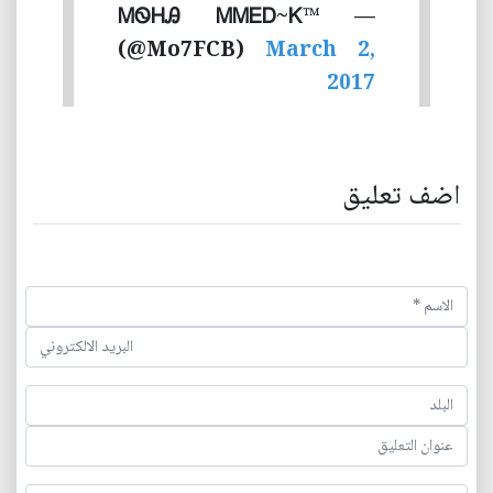
— ™ᎷᏫᎻᎯ ᎷᎷᎬᎠ~Ꮶ
(@Mo7FCB)
March 2,
2017
اضف تعليق