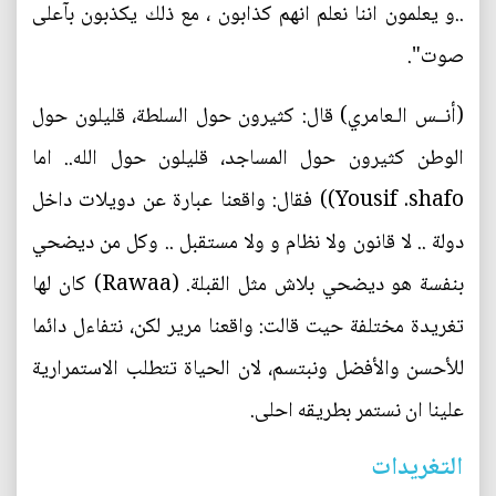
..و يعلمون اننا نعلم انهم كذابون ، مع ذلك يكذبون بآعلى
صوت".
(أنــس الـعامري) قال: كثيرون حول السلطة، قليلون حول
الوطن كثيرون حول المساجد، قليلون حول الله.. اما
Yousif .shafo)‏) فقال: واقعنا عبارة عن دويلات داخل
دولة .. لا قانون ولا نظام و ولا مستقبل .. وكل من ديضحي
بنفسة هو ديضحي بلاش مثل القبلة. (Rawaa)‏ كان لها
تغريدة مختلفة حيت قالت: واقعنا مرير لكن، نتفاءل دائما
للأحسن والأفضل ونبتسم، لان الحياة تتطلب الاستمرارية
علينا ان نستمر بطريقه احلى.
التغريدات