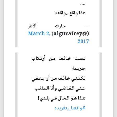
....
هذا واقع ..واقعنا
— حارث ألأغر
March 2,
(@algurairey)
2017
لـسـت خـائـف مـن أرتـكاب
جـريـمة
لـكـنـنـي خـائـف مـن أن يـعـفـي
عـنـي الـقـاضـي وأنا الـمذنـب
هـذا هـو الـحال فـي بلـدي !
#واقعنا_بتغريده