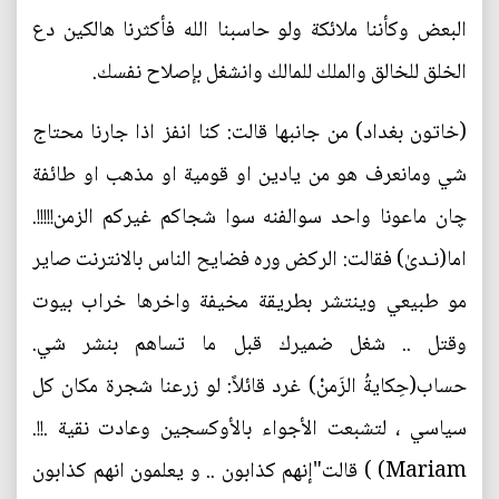
البعض وكأننا ملائكة ولو حاسبنا الله فأكثرنا هالكين دع
الخلق للخالق والملك للمالك وانشغل بإصلاح نفسك.
(خاتون بغداد‏) من جانبها قالت: كنا انفز اذا جارنا محتاج
شي ومانعرف هو من يادين او قومية او مذهب او طائفة
چان ماعونا واحد سوالفنه سوا شجاكم غيركم الزمن!!!!!.
اما(نـدىٰ) فقالت: الركض وره فضايح الناس بالانترنت صاير
مو طبيعي وينتشر بطريقة مخيفة واخرها خراب بيوت
وقتل .. شغل ضميرك قبل ما تساهم بنشر شي.
حساب(حِكايةُ الزَمنْ)‏ غرد قائلاً: لو زرعنا شجرة مكان كل
سياسي ، لتشبعت الأجواء بالأوكسجين وعادت نقية .!!.
Mariam) ‏) قالت"إنهم كذابون .. و يعلمون انهم كذابون