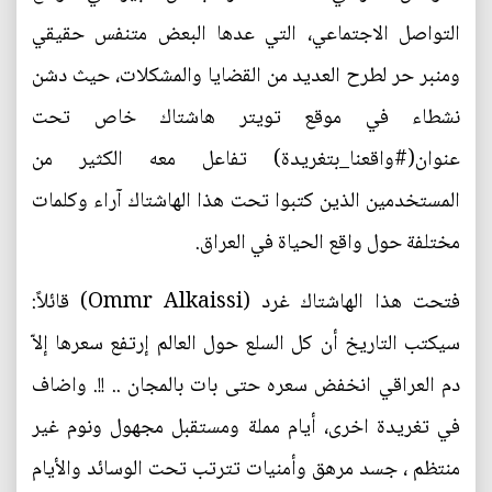
التواصل الاجتماعي، التي عدها البعض متنفس حقيقي
ومنبر حر لطرح العديد من القضايا والمشكلات، حيث دشن
نشطاء في موقع تويتر هاشتاك خاص تحت
عنوان(#واقعنا_بتغريدة) تفاعل معه الكثير من
المستخدمين الذين كتبوا تحت هذا الهاشتاك آراء وكلمات
مختلفة حول واقع الحياة في العراق.
فتحت هذا الهاشتاك غرد (Ommr Alkaissi) ‏قائلاً:
سيكتب التاريخ أن كل السلع حول العالم إرتفع سعرها إلاّ
دم العراقي انخفض سعره حتى بات بالمجان .. !!. واضاف
في تغريدة اخرى، أيام مملة ومستقبل مجهول ونوم غير
منتظم ، جسد مرهق وأمنيات تترتب تحت الوسائد والأيام