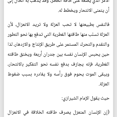
الأمر الذي يضعه على حافة الخطر، وقد يذهب به الحال إلى
أن يتمنى الانتحار ويخطط له.
فالنفس بطبيعتها لا تحب العزلة ولا تريد الانعزال، لأن
العزلة تسلب منها طاقتها الفطرية التي تدفع بها نحو التطور
والتقدم والتحرك المستمر على طريق الإنتاج والازدهار، لذا
حين يحبس الإنسان نفسه بين جدران أربعة ويخنق طاقته
الفطرية، فإنه يجازف بدفع نفسه نحو التفكير بالانتحار،
ويبقى الموت يحوم فوق رأسه ولا يغادره بسبب ضغوط
العزلة.
حيث يقول الإمام الشيرازي:
(إن الإنسان المنعزل يصرف طاقته الخلاقة في الانعزال