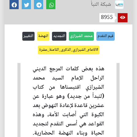
شبكة النبأ
8955
قيم التقدم
محمد الشيرازي
التجديد
النهضة
التغيير
#الامام_الشيرازي_الذكرى_الثامنة_عشرة
هذه بعض كلمات المرجع الديني
الراحل الإمام السيد محمد
الشيرازي اقتبسناها من كتاب
(لنبدأ من جديد) وهو عبارة عن
عشرين قاعدة لإعادة النهوض بعد
الكبوة التي أصابت الأمة، وهذه
القواعد هي أسس التقدم لتجديد
الحياة وبناء النهضة الحضارية.