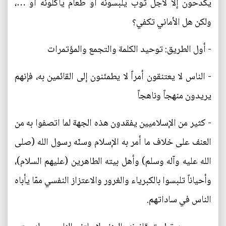
يكدحون إلاّ لأجل ثوب يلبسونه أو طعام يأكلونه أو …،
ولكن هل الأماني تكفي؟
- أول الطريق: توحيد الكلمة والتجمع والمؤتمرات
- الناس لا يعتنقون أمراً لا يطمئنون إلى القائمين به، فإنهم
يريدون منهجاً وناهجاً
- كثير من الإسلاميين يفقدون هذه الجهة لما اتصفوا به من
العنف على خلاف ما أمر به الإسلام وسنّه رسول الله (صلى
الله عليه وآله وسلم) وأهل بيته الطاهرين (عليهم السلام)،
وأحياناً تلبسوا بالكبرياء والغرور والاعتزاز النفسي ممّا يأباه
الناس في ساداتهم.