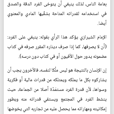
بعامة الناس، لذلك ينبغي أن يتوخى الفرد الدقة والصدق
في استخدامه لقدراته المتاحة بشقّيها المادي والمعنوي
أيضا.
الإمام الشيرازي يؤكد هذا الرأي بقوله: ينبغي على الفرد:
(أن لا يصرفها، كما إذا صرف ديناره المقرر صرفه في كتاب
مضمونه يدور حول الأفيون أو في كتاب دون درسه).
إن الإنسان بالنتيجة هو ليس ملْكا لنفسه، فالآخرون يجب أن
يشاركوه بكل ما يملكه ويمتلكه من قدرات مالية أو فكرية
وسواها، لأن قدرة الفرد مستمَدّة أصلا من الجماعة، حيث
ينشط الفرد في المجتمع ويستقي قدراته منه ويطور
إمكانيته ومهاراته مما يحصل عليه من تجاربه التي يخوضها