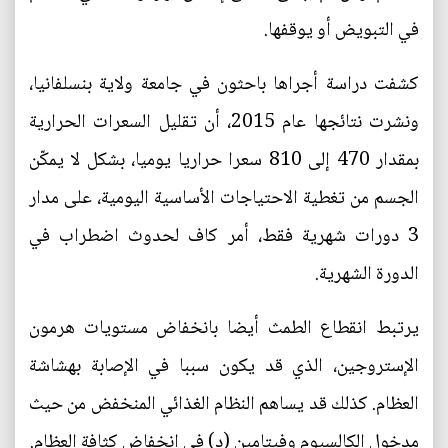
في التبويض أو يوقفها.
كشفت دراسة أجراها باحثون في جامعة ولاية بنسلفانيا،
ونشرت نتائجها عام 2015، أن تقليل السعرات الحرارية
بمقدار 470 إلى 810 سعرا حراريا يوميا، بشكل لا يمكّن
الجسم من تغطية الاحتياجات الأساسية اليومية، على مدار
3 دورات شهرية فقط، أمر كاف لحدوث اضطراب في
الدورة الشهرية.
يرتبط انقطاع الطمث أيضا بانخفاض مستويات هرمون
الإستروجين، الذي قد يكون سببا في الإصابة بهشاشة
العظام. كذلك قد يساهم النظام الغذائي المنخفض من حيث
مدخول الكالسيوم وفيتامين (د) في انخفاض كثافة العظام.