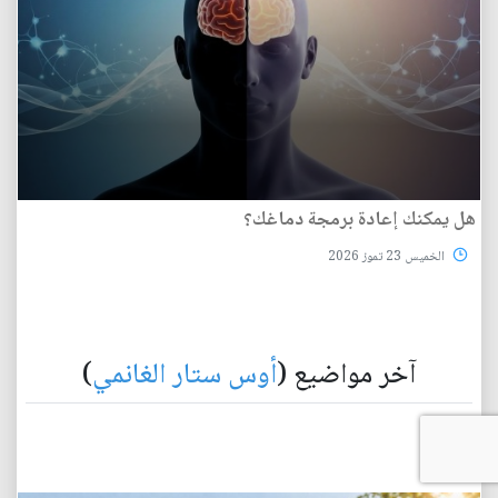
هل يمكنك إعادة برمجة دماغك؟
الخميس 23 تموز 2026
آخر مواضيع (
أوس ستار الغانمي
)