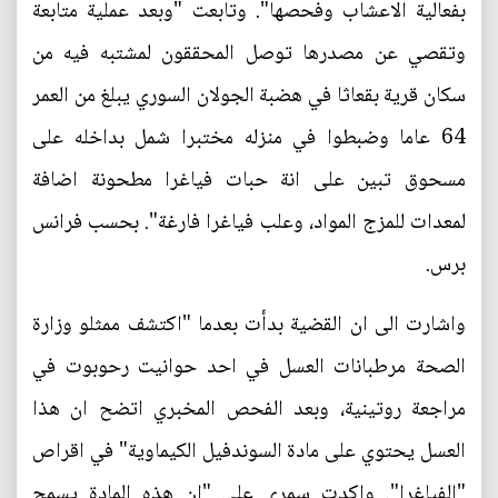
بفعالية الاعشاب وفحصها". وتابعت "وبعد عملية متابعة
وتقصي عن مصدرها توصل المحققون لمشتبه فيه من
سكان قرية بقعاثا في هضبة الجولان السوري يبلغ من العمر
64 عاما وضبطوا في منزله مختبرا شمل بداخله على
مسحوق تبين على انة حبات فياغرا مطحونة اضافة
لمعدات للمزج المواد، وعلب فياغرا فارغة". بحسب فرانس
برس.
واشارت الى ان القضية بدأت بعدما "اكتشف ممثلو وزارة
الصحة مرطبانات العسل في احد حوانيت رحوبوت في
مراجعة روتينية، وبعد الفحص المخبري اتضح ان هذا
العسل يحتوي على مادة السوندفيل الكيماوية" في اقراص
"الفياغرا". واكدت سمري على "ان هذه المادة يسمح