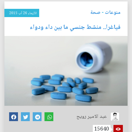
منوعات
-
صحة
الأربعاء 26 آب 2015
فياغرا.. منشط جنسي ما بين داء ودواء
عبد الامير رويح
15640