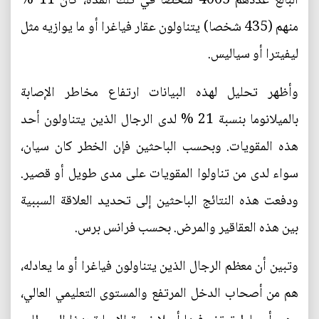
البالغ عددهم 4065 شخصا في تلك المدة، كان 11 %
منهم (435 شخصا) يتناولون عقار فياغرا أو ما يوازيه مثل
ليفيترا أو سياليس.
وأظهر تحليل لهذه البيانات ارتفاع مخاطر الإصابة
بالميلانوما بنسبة 21 % لدى الرجال الذين يتناولون أحد
هذه المقويات. وبحسب الباحثين فإن الخطر كان سيان،
سواء لدى من تناولوا المقويات على مدى طويل أو قصير.
ودفعت هذه النتائج الباحثين إلى تحديد العلاقة السببية
بين هذه العقاقير والمرض. بحسب فرانس برس.
وتبين أن معظم الرجال الذين يتناولون فياغرا أو ما يعادله،
هم من أصحاب الدخل المرتفع والمستوى التعليمي العالي،