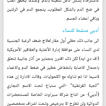
الاسترخاء بشكل كامل للتعبئة بالدم. وعندما يخفق القلب
في ضخ الدم بالشكل المطلوب، يتجمع الدم في الرئتين
وباقي اعضاء الجسم.
أديي منشط للنساء
الى جانب ذلك حظي أول عقار لعلاج ضعف الرغبة الجنسية
لدى النساء على موافقة إدارة الأغذية والعقاقير الأمريكية
(اف دي ايه) لكن ذلك اقترن بتحذير من آثار جانبية تتعلق
باحتمال الاصابة بانخفاض خطير في ضغط الدم والاغماء
لاسيما اذا تم تناوله مع الكحوليات. وقالت الادارة إن هذه
"الحبة القرنفلية" -التي ستباع تحت الاسم التجاري
(أديي)- من انتاج شركة سبراوت الخاصة للمستحضرات
الدوائية ولن تطرح الا بترخيص وتحت اشراف متخصصين