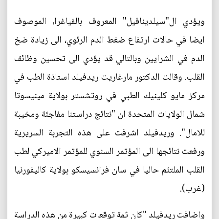
ويؤدي ال"سيلدينافيل" المعروف بالفياغرا، الموصوف
ايضا في حالات ارتفاع ضغط الدم الرئوي، الى زيادة ضخ
الدم في الشرايين وبالتالي قد يؤدي الى تحسين وظائف
القلب. وقالت الدكتور مارغاريت ريدفيلد استاذة الطب في
مركز مايو كلينيك الطبي في روتشستر بولاية مينيسوتا
شمال الولايات المتحدة ان "نتائج دراستنا مفاجئة ومخيبة
للامال". وريدفيلد اشرفت على هذه التجربة السريرية
ورفعت نتائجها الى المؤتمر السنوي للمؤتمر الاميركي لطب
القلب الملتئم حاليا في سان فرانسيسكو بولاية كاليفورنيا
(غرب).
واضافت ريدفيلد "كان ثمة توقعات كبيرة من هذه الدراسة