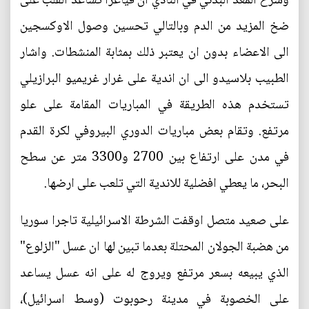
وشرح المعد البدني في النادي ان فياغرا تساعد القلب على
ضخ المزيد من الدم وبالتالي تحسين وصول الاوكسجين
الى الاعضاء بدون ان يعتبر ذلك بمثابة المنشطات. واشار
الطبيب بلاسيدو الى ان اندية على غرار غريميو البرازيلي
تستخدم هذه الطريقة في المباريات المقامة على علو
مرتفع. وتقام بعض مباريات الدوري البيروفي لكرة القدم
في مدن على ارتفاع بين 2700 و3300 متر عن سطح
البحر، ما يعطي افضلية للاندية التي تلعب على ارضها.
على صعيد متصل اوقفت الشرطة الاسرائيلية تاجرا سوريا
من هضبة الجولان المحتلة بعدما تبين لها ان عسل "الزلوع"
الذي يبيعه بسعر مرتفع ويروج له على انه عسل يساعد
على الخصوبة في مدينة رحوبوت (وسط اسرائيل)،