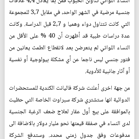
النساء اللواتي تناولن الحبوب قمن بما يعادل 4,4 علاقات
جنسية مرضية في الشهر الواحد، في مقابل 3,7 للمجموعة
التي كانت تتناول دواء وهميا و 2,7 قبل الدراسة. وكانت
عدة دراسات طبية قد أظهرت أن 40 % على الأقل من
النساء اللواتي لم يتعرضن بعد لانقطاع الطمث يعانين من
فتور جنسي ليس ناجما عن أي مشكلة بيولوجية أو نفسية
أو آثار جانبية للأدوية.
من جهة اخرى أعلنت شركة فاليانت الكندية للمستحضرات
الدوائية انها ستشتري شركة سبراوت الخاصة التي حظيت
بالموافقة على بيع أول عقار لعلاج ضعف الرغبة الجنسية
لدى النساء في صفقة قيمتها نحو مليار دولار بالاضافة الى
مدفوعات وفق جدول زمني محدد. وستدفع الشركة