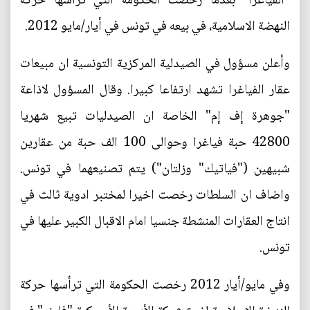
"الفياغرا" بعدما رخصت الحكومة التي تراسها حركة
النهضة الاسلامية، في بيعه في تونس في أيار/مايو 2012.
وأعلن مسؤول في الصيدلية المركزية التونسية ان مبيعات
عقار الفياغرا تشهد ارتفاعا كبيرا. وقال المسؤول لاذاعة
"جوهرة إف إم" الخاصة ان الصيدليات تبيع شهريا
42800 حبة فياغرا وحوالى 100 الف حبة من عقارين
شبيهين ("فياتيك" وزلتان") يتم تصنيعهما في تونس.
واضاف ان السلطات رخصت اخيرا لمختبر ادوية ثالث في
انتاج العقارات المنشطة جنسيا امام الاقبال الكبير عليها في
تونس.
وفي مايو/أيار 2012 رخصت الحكومة التي ترأسها حركة