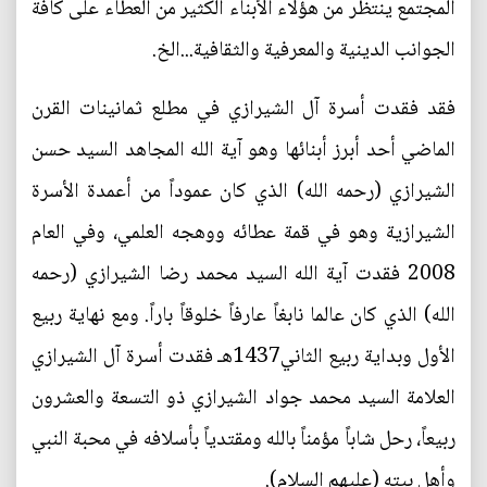
المجتمع ينتظر من هؤلاء الأبناء الكثير من العطاء على كافة
الجوانب الدينية والمعرفية والثقافية...الخ.
فقد فقدت أسرة آل الشيرازي في مطلع ثمانينات القرن
الماضي أحد أبرز أبنائها وهو آية الله المجاهد السيد حسن
الشيرازي (رحمه الله) الذي كان عموداً من أعمدة الأسرة
الشيرازية وهو في قمة عطائه ووهجه العلمي، وفي العام
2008 فقدت آية الله السيد محمد رضا الشيرازي (رحمه
الله) الذي كان عالما نابغاً عارفاً خلوقاً باراً. ومع نهاية ربيع
الأول وبداية ربيع الثاني1437هـ فقدت أسرة آل الشيرازي
العلامة السيد محمد جواد الشيرازي ذو التسعة والعشرون
ربيعاً، رحل شاباً مؤمناً بالله ومقتدياً بأسلافه في محبة النبي
وأهل بيته (عليهم السلام).