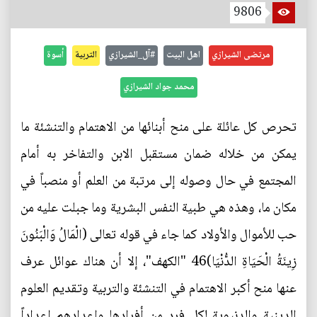
9806
مرتضى الشيرازي
اهل البيت
#آل_الشيرازي
التربية
أسوة
محمد جواد الشيرازي
تحرص كل عائلة على منح أبنائها من الاهتمام والتنشئة ما
يمكن من خلاله ضمان مستقبل الابن والتفاخر به أمام
المجتمع في حال وصوله إلى مرتبة من العلم أو منصباً في
مكان ما، وهذه هي طبية النفس البشرية وما جبلت عليه من
حب للأموال والأولاد كما جاء في قوله تعالى (الْمَالُ وَالْبَنُونَ
زِينَةُ الْحَيَاةِ الدُّنْيَا)46 "الكهف"، إلا أن هناك عوائل عرف
عنها منح أكبر الاهتمام في التنشئة والتربية وتقديم العلوم
الدينية والدنيوية لكل فرد من أفرادها وإعدادهم إعداداً