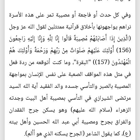
وفي كل حدث أو فاجعة أو مصيبة تمر على هذه الأسرة
نراهم يواجهونها بأخلاق قرآنية ممتثلين لقول الله عز وجل
(الَّذِينَ إِذَا أَصَابَتْهُمْ مُصِيبَةٌ قَالُوا إِنَّا لِلَّهِ وَإِنَّا إِلَيْهِ رَاجِعُونَ
(156) أُوْلَئِكَ عَلَيْهِمْ صَلَوَاتٌ مِنْ رَبِّهِمْ وَرَحْمَةٌ وَأُوْلَئِكَ هُمْ
الْمُهْتَدُونَ (157)) "البقرة"، وما كنت أتوقعه من ردة فعل
في مثل هذه المواقف الصعبة على نفس الإنسان بمواجهة
المصيبة بالصبر والتأسي جسده والد الفقيد آية الله السيد
مرتضى الشيرازي في التأسي بمصيبة أهل البيت وجدته
الزهراء (سلام الله عليهم) وهو يسكن جرح الفقدان
والفراق بجرح ومصيبة أبي عبد الله الحسين وأهل بيته
(ع)، كما يقول الشاعر (الجرح يسكنه الذي هو أألم).