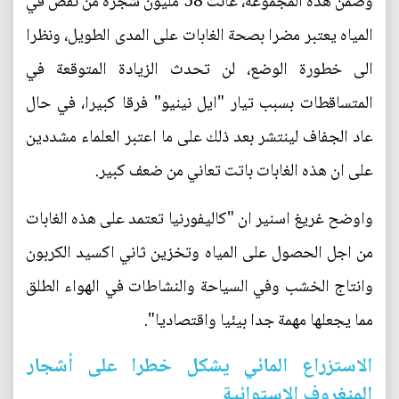
وضمن هذه المجموعة، عانت 58 مليون شجرة من نقص في
المياه يعتبر مضرا بصحة الغابات على المدى الطويل، ونظرا
الى خطورة الوضع، لن تحدث الزيادة المتوقعة في
المتساقطات بسبب تيار "ايل نينيو" فرقا كبيرا، في حال
عاد الجفاف لينتشر بعد ذلك على ما اعتبر العلماء مشددين
على ان هذه الغابات باتت تعاني من ضعف كبير.
واوضح غريغ اسنير ان "كاليفورنيا تعتمد على هذه الغابات
من اجل الحصول على المياه وتخزين ثاني اكسيد الكربون
وانتاج الخشب وفي السياحة والنشاطات في الهواء الطلق
مما يجعلها مهمة جدا بيئيا واقتصاديا".
الاستزراع المائي يشكل خطرا على أشجار
المنغروف الاستوائية