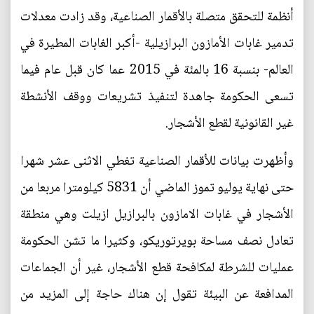
أنظمة للتحقق متصلة بالأقمار الصناعية، وقد زادت معدلات
تدمير غابات الأمازون البرازيلية -أكبر الغابات المطيرة في
العالم- بنسبة 16 بالمئة في 2015 عما كان قبل عام فيما
تسعى الحكومة جاهدة لتنفيذ تشريعات ووقف الأنشطة
غير القانونية لقطع الأشجار.
وأظهرت بيانات للأقمار الصناعية تغطي الاثنى عشر شهرا
حتى نهاية يوليو تموز الماضي أن 5831 كيلومترا مربعا من
الأشجار في غابات الامازون بالبرازيل ازيلت وهي منطقة
تعادل نصف مساحة بويرتوريكو، وكثيرا ما تشن الحكومة
عمليات للشرطة لمكافحة قطع الأشجار، غير أن الجماعات
المدافعة عن البيئة تقول إن هناك حاجة إلى المزيد من