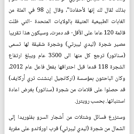
بذلك لقال لك إنها لأحفادنا"، وقال إن 98 في المئة من
الغابات الطبيعية العتيقة بالولايات المتحدة -التي ظلت
قائمة 120 عاما على الأقل- قد دمرت، وسيكون هذا تقريبا
مصير شجرة (ليدي ليبرتي) وشجرة شقيقة لها تسمى
(سناتور) ترجع كل منها الى 3500 عام ويبلغ ارتفاع
الشجرة 118 قدما قبل احتراقها بفعل فاعل عام 2012،
وكان الباحثون بمؤسسة (اركانجيل اينشنت تري أركايف)
قد حصلوا على قلامات من شجرة (سناتور) بغرض اعادة
استنباتها. بحسب رويترز.
وستزرع فسائل وشتلات من أشجار السرو بفلوريدا إلى
الشمال من شجرة (ليدي ليبرتي) قرب اورلاندو على مقربة