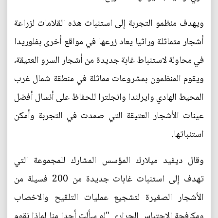
ويهدف منظمو التجربة إلى استنبات هذه القلامات لزراعة
أشجار متماثلة وراثيا يعاد زرعها في مواقع أخرى بفلوريدا
في محاولة لاستنباط غابة جديدة من أشجار السرو العتيقة،
ويقوم المنظمون بمشروعات مماثلة في منطقة شمال غرب
المحيط الهادي وايرلندا وانجلترا للحفاظ على أنسال أفضل
عينات الأشجار العتيقة التي صمدت في التجربة وأمكن
استنباتها.
وقال ديفيد ميلارك المؤسس المشارك للمجموعة التي
تهدف إلى استنبات غابات جديدة من 200 فسيلة من
الأشجار الصغيرة لتشجيع عمليات التلقيح والاخصاب
ومكافحة الاحتباس الحراري "لو سألت أحدا منا لماذا نقوم