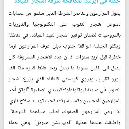
حملة في ايرلندا لمكافحة سرقة اشجار الميلاد
يعول المزارعون وعناصر الشرطة الذين سئموا من عصابات
لصوص اشجار التنوب، على التكنولوجيا والدوريات
بالمروحيات لضمان توفير اشجار لعيد الميلاد، في منطقة
ويكلو الجبلية الواقعة جنوب دبلن عرف المزارعون ازمة
خطرة قبل اربع سنوات اذ ان عدد الاشجار المسروقة كان
يصل الى الفين سنويا ما يمثل ربحا فائتا قدره مئة الف
يورو تقريبا، ويروي كريستي كافاناه الذي يزرع اشجار
التنوب في مدينة نيوتاونماونتكينيدي الصغيرة "اوثق أحد
المزارعين المحليين وتمت سرقته تحت تهديد سلاح ناري.
لذا رص المزارعون الصفوف لطلب مساعدة الشرطة"،
واطلقت عندها عملية "اوبيريشن هيردل" وهي حملة