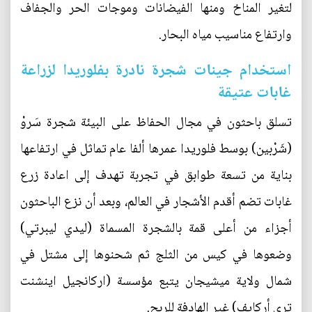
لتغير المناخ ومنها الفيضانات وموجات الحر والجفاف
وارتفاع مناسيب مياه البحار.
استخدام جينات شجرة نادرة بفلوريدا لزراعة
غابات عتيقة
تسلق باحثون في مجال الحفاظ على البيئة شجرة سَروْ
(شَرْبين) بوسط فلوريدا عمرها ألفا عام تماثل في ارتفاعها
بناية من تسعة طوابق في تجربة تهدف إلى اعادة زرع
غابات تضم أقدم الأشجار في العالم، وبعد أن نزع الباحثون
أجزاء من أعلى قمة بالشجرة المسماة (ليدي ليبرتي)
وضعوها في كيس من الثلج ثم شحنوها إلى مشتل في
شمال ولاية ميشيجان يتبع مؤسسة (اركانجيل اينشنت
تري أركايف) غير الهادفة للربح.