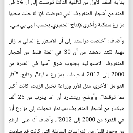
بداية العقد الأول من الألفية الثالثة توصلت إلى أن 54 في
المئة من أشجار المنغروف التي تعرضت للإزالة حلت محلها
مزارع سمكية وأخرى لإنتاج الجمبري. بحسب البي بي سي.
وأضاف: "خلصت دراستنا إلى أن الاستزراع المائي ما زال
مهما، لكننا دهشنا من أن 30 في المئة فقط من أشجار
المنغروف الاستوائية بجنوب شرق آسيا في الفترة من
2000 إلى 2012 استبدلت بمزارع مائية"، وتابع: "آثار
العوامل الأخرى، مثل الأرز وزراعة نخيل الزيت، كانت أكبر
مما توقعنا"، وأوضح ريتشارد أن "ما يقرب من 25 ألف
هيكتار من أشجار المنغروف بميانمار تحولت إلى مزارع أرز
في الفترة من 2000 إلى 2012"، وأضاف أنه على الرغم
من وجود قليل من الدراسات السابقة التي كانت قد سلطت