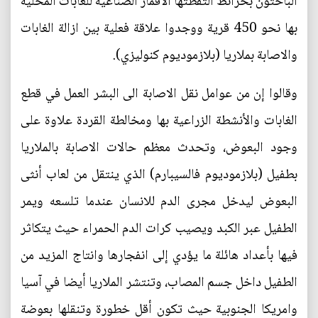
الباحثون بخرائط التقطتها الاقمار الصناعية للغابات المحلية
بها نحو 450 قرية ووجدوا علاقة فعلية بين ازالة الغابات
والاصابة بملاريا (بلازموديوم كنوليزي).
وقالوا إن من عوامل نقل الاصابة الى البشر العمل في قطع
الغابات والأنشطة الزراعية بها ومخالطة القردة علاوة على
وجود البعوض، وتحدث معظم حالات الاصابة بالملاريا
بطفيل (بلازموديوم فالسيبارم) الذي ينتقل من لعاب أنثى
البعوض ليدخل مجرى الدم للانسان عندما تلسعه ويمر
الطفيل عبر الكبد ويصيب كرات الدم الحمراء حيث يتكاثر
فيها بأعداد هائلة ما يؤدي إلى انفجارها وانتاج المزيد من
الطفيل داخل جسم المصاب، وتنتشر الملاريا أيضا في آسيا
وامريكا الجنوبية حيث تكون أقل خطورة وتنقلها بعوضة