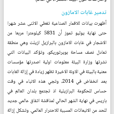
تدمير غابات الامازون
أظهرت بيانات للاقمار الصناعية تغطي الاثنى عشر شهرا
حتى نهاية يوليو تموز أن 5831 كيلومترا مربعا من
الاشجار في غابات الامازون بالبرازيل ازيلت وهي منطقة
تعادل نصف مساحة بويرتوريكو، وتؤكد البيانات التي
نشرتها وزارة البيئة معلومات اولية اصدرتها مؤسسات
معنية بالبيئة في الاونة الاخيرة تظهر زيادة في إزالة الغابات
بعد انخفاض في 2014، وتجي هذه الانباء في وقت
حساس للحكومة البرازيلية اذ تجتمع بلدان العالم في
باريس في نهاية الشهر الحالي لمناقشة اتفاق عالمي جديد
للحد من الانبعاثات المسببة للاحترار العالمي. وتشكل إزالة