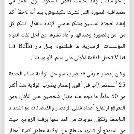
بالحوامات"، وقد حامت بعض الشكوك أول الأمر في
مصداقية الصورة التي نشرها مكينتوش، بيد أنه لاحقاً أكد
إنقاذ العجزة المسنين وشكر عاملي الإنقاذ بالقول "نشكر كل
من آمن بالصورة وصدقها وأعاد نشرها من أجل لفت انتباه
المؤسسات الإخبارية، ما فعلتموه جعل دار La Bella
Vita تحتل القائمة الأولى على سلم الأولويات".
وكان إعصار هارفي قد ضرب سواحل الولاية مساء الجمعة
25 أغسطس/آب في أقوى إعصار يضرب الولاية منذ أكثر
من 50 عاماً، ما نجم عنه مقتل شخصين على الأقل، ومن
المتوقع ارتفاع أعداد قتلى الإعصار والفيضانات مع اشتداد
العاصفة وتكوّن موجات من المد معها برفقة الزوابع، حيث
من المتوقع أن تشهد مناطق من الولاية هطول كمية أمطار