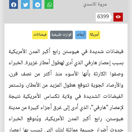
مروة الاسدي
6399
أمريكا
أزمات
كوارث طبيعية
فيضانات
فيضانات شديدة في هيوستن رابع أكبر المدن الأمريكية
بسبب إعصار هارفي الذي أدى لهطول أمطار غزيرة. الخبراء
وصفوا الكارثة بأنها الأسوء منذ أكثر من نصف قرن،
والأرصاد الجوية تتوقع هطول المزيد من الأمطار، وتستمر
الفيضانات الشديدة في ولاية تكساس الأمريكية نتيجة
لإعصار "هارفي"، الذي أدى إلى غرق أجزاء كبيرة من مدينة
هيوستن، رابع أكبر المدن الأمريكية، ويُتوقع الخبراء
حدوث أضرار جسيمة مماثلة لتلك التي تسبب بها إعصار