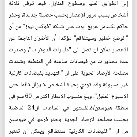
إلى الطوابق العليا وسطوح المنازل، فيما توفي ثلاثة
أشخاص بسبب مرور الإعصار بحسب حصيلة جديدة، وحذر
حاكم تكساس غريغ ابوت على شبكة "فوكس نيوز" من أن
"الوضع خطير وسيتفاقم" مؤكدا أن الأضرار الناجمة عن
الاعصار يمكن ان تصل الى "مليارات الدولارات"، وصدرت
عدة تحذيرات من فيضانات مباغتة في المنطقة وشددت
مصلحة الأرصاد الجوية على ان "التهديد بفيضانات كارثية
غير مسبوقة وقد تودي بحياة اشخاص لا يزال قائما حتى
الاسبوع المقبل"، وبلغ منسوب الامطار اكثر من 60 سم في
منطقة هيوستن/غالفستون في الساعات ال24 الماضية
بحسب مصلحة الارصاد الجوية. وحذر فرعها في هيوستن
من ان "الفيضانات الكارثية ستتفاقم ويمكن ان تعتبر