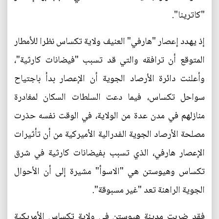
"كاترينا".
إذ يهدد إعصار "هارفي" العنيف ولاية تكساس نظرا للأمطار
المتوقع أن ترافقه والتي قد تسبب "فيضانات كارثية"،
وأعلنت دائرة الأرصاد الجوية أن الإعصار بدأ باجتياح
سواحل تكساس، فيما دعت السلطات السكان لمغادرة
منازلهم في مدن عدة من الولاية، في الوقت نفسه حذرت
مصلحة الأرصاد الجوية الفدرالية الأميركية من أن تأثيرات
الإعصار هارفي، الذي تسبب بفيضانات كارثية في شرق
تكساس وهيوستن هي "الاسوأ" مشيرة إلى أن الأحوال
الجوية الراهنة تعد "غير مسبوقة".
فقد ضربت مدينة هيوستن في ولاية تكساس الأمريكية