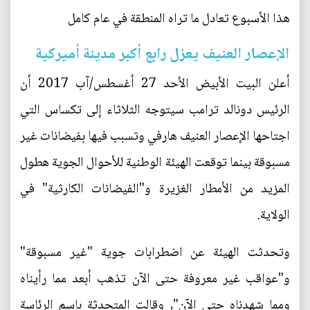
هذا الأسبوع تعادل ما تراه المنطقة في عام كامل
الإعصار العنيف يعزل رابع أكبر مدينة أميركية
أعلن البيت الأبيض الأحد 27 أغسطس/آب 2017 أن
الرئيس دونالد ترامب سيتوجه الثلاثاء إلى تكساس التي
اجتاحها الإعصار العنيف هارفي وتسبب فيها بفيضانات غير
مسبوقة بينما توقعت الهيئة الوطنية للأحوال الجوية هطول
المزيد من الأمطار الغزيرة و"الفيضانات الكارثية" في
الولاية.
وتحدثت الهيئة عن اضطرابات جوية "غير مسبوقة"
و"عواقب غير معروفة حتى الآن تذهب أبعد مما رأيناه
ومما شهدناه حتى الآن"، وقالت المتحدثة باسم الرئاسة