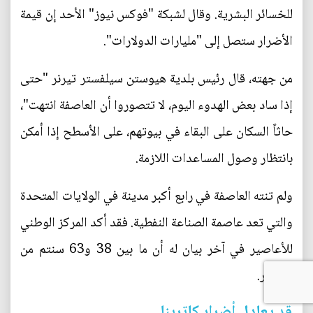
للخسائر البشرية. وقال لشبكة "فوكس نيوز" الأحد إن قيمة
الأضرار ستصل إلى "مليارات الدولارات".
من جهته، قال رئيس بلدية هيوستن سيلفستر تيرنر "حتى
إذا ساد بعض الهدوء اليوم، لا تتصوروا أن العاصفة انتهت"،
حاثاً السكان على البقاء في بيوتهم، على الأسطح إذا أمكن
بانتظار وصول المساعدات اللازمة.
ولم تنته العاصفة في رابع أكبر مدينة في الولايات المتحدة
والتي تعد عاصمة الصناعة النفطية. فقد أكد المركز الوطني
للأعاصير في آخر بيان له أن ما بين 38 و63 سنتم من
الأمطار.
قد يعادل أضرار كاترينا