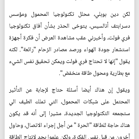
لكن دين بوبلي، محلل تكنولوجيا المحمول ومؤسس
دسرابتف أنالسيس، يتوخى الحذر بشأن آفاق تكنولوجيا
فري فولت، وأخبرني عقب مشاهدة العرض أن فكرة أجهزة
استشعار جودة الهواء ورصد مصادر الزحام "رائعة". لكنه
يقول "إنها لا تحتاج فري فولت ويمكن تحقيق نفس الشيء
مع بطارية ومحول طاقة منخفض".
ويقول إن هناك أيضا أسئلة حتاج لإجابة عن التأثير
المحتمل على شبكات المحمول، التي تملك الطيف الي
ستجمعه التكنولوجيا الجديدة، مشيرا إلى أنه قد يكون
هناك حاجة للطاقة "الحرة " من أجل إجراء الاتصال، وحاول
آخرون من قبل نفس الفكرة، ولكن علموا بجد لإنتاج الطاقة