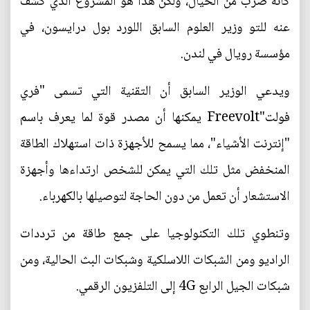
كأنه ضرب من الخيال، ولكن هذا هو المشروع الذي كشف
عنه للتو وزير العلوم السابق اللورد بول درايسون، في
مؤسسة رويال في لندن.
ويدعي الوزير السابق أن التقنية التي تسمى "فري
فولت"Freevolt يمكنها أن مصدر قوة لما يعرف باسم
"إنترنت الأشياء"، مما يسمح للأجهزة ذات استهلاك الطاقة
المنخفض مثل تلك التي يمكن للشخص ارتداءها وأجهزة
الاستشعار أن تعمل من دون الحاجة لتوصيلها بالكهرباء.
وتنطوي تلك التكنولوجيا على جمع طاقة من ترددات
الراديو ومن الشبكات اللاسلكية وشبكات البث الحالية، ومن
شبكات الجيل الرابع 4G إلى التلفزيون الرقمي.