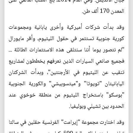
جبال الأنديس. وفي العام 2014، بلغ الطلب العالمي على
المعدن 170 ألف طن.
وقد بدأت شركات أميركية وأخرى يابانية ومجموعات
كورية جنوبية تستثمر في حقول الليثيوم، وأقر مايورال
"لم نتصور يوما أننا سنتلقى هذه الاستثمارات الطائلة ...
فجميع صانعي السيارات الذين نعرفهم يخططون لمشاريع
تنقيب عن الليثيوم في الأرجنتين"، وبدأت الشركتان
اليابانيتان "تويوتا" و"ميتسوبيشي" والكورية الجنوبية
"بوسكو" باستخراج الليثيوم من منطقة خوخوي عند
الحدود بين تشيلي وبوليفيا.
وقد اختارت مجموعة "إيرامت" الفرنسية حقلين في سالتا