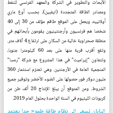
الأبحاث والتطوير في الشركة والمعهد الفرنسي للنفط
ومصادر الطاقة المتجددة (ايفبين)، بحسب أوغ ماري
أولانييه، ويعمل على الموقع طاقم مؤلف من 30 إلى 40
شخصا هم فرنسيون وأرجنتينيون يقومون بأبحاثهم في
منطقة صحراوية خالية من السكان على ارتفاع 4 آلاف متر.
وتقع أقرب قرية منها على بعد 60 كيلومترا جنوبا،
وتتعاون "إيراميت" في هذا المشروع مع شركة "رمسا"
المنجمية العامة في الأرجنتين. وهي تعتزم استثمار 360
مليون دولار فور حصولها على الضوء الأخضر وتوفير جميع
الشروط. ومن المتوقع أن يبلغ الإنتاج 20 ألف طن من
كربونات الليثيوم في السنة الواحدة بحلول العام 2019.
اليابان تسعى الى نظام طاقة طموح جدا يعتمد