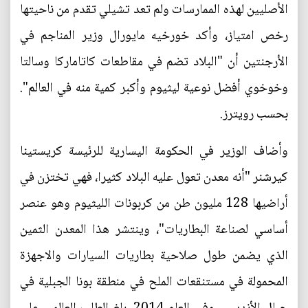
الأصليين لهذه الممارسات ولم تعد تشيلي تقدم من ناحيتها
رخص امتياز، وأكد خورخيه مايورال وزير المناجم في
الأرجنتين أن "البلاد تضم في مقاطعات كاتاماركا وسالتا
وخوخوي أفضل نوعية ليثيوم وأكبر كمية منه في العالم".
بحسب رويترز.
وأضاف الوزير في الحكومة اليسارية للرئيسة كريستينا
كيرشنر "أنه معدن تعول عليه البلاد كثيرا، فهي تختزن في
أراضيها 128 مليون طن من كربونات الليثيوم وهو عنصر
أساسي لصناعة البطاريات"، وينتشر هذا المعدن الثمين
الذي يضمن طول صلاحية بطاريات السيارات والاجهزة
المحمولة في مستنقعات الملح في منطقة بونا الجبلية في