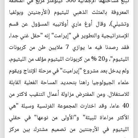
تبلغ مساحتهما الإجمالية 500 كيلومتر مربع في المنطقة
المعروفة بالمثلث الذهبي لليثيوم (الأرجنيتن وبولفيا
وتشيلي)، وقال أوغ ماري أولانييه المسؤول عن قسم
الإستراتيجية والتطوير في "إيرامت" إنه "حقل غني جدا،
فقد رصدنا فيه ما يوازي 7 ملايين طن من كربونات
الليثيوم"، و20 % من كربونات الليثيوم مؤلف من الليثيوم،
ولم يدخل بعد مشروع "إيراميت" في مرحلة الإنتاج ويقوم
علماء الجيولوجيا راهنا بتحديد المساحة الفعلية القابلة
للاستغلال. ومن المفترض مزاولة أعمال التنقيب لاكثر من
40 عاما، وقد اختارت المجموعة الفرنسية وسيلة "هي
الأكثر مراعاة للبيئة" و"الأولى من نوعها" في حقلي
الليثيوم في الأرجنتين من تصميم مشترك بين مركز