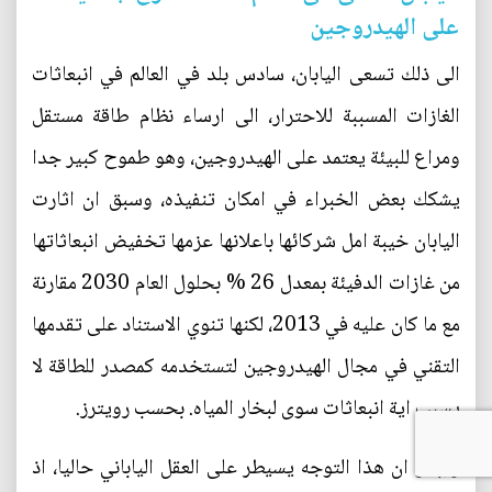
على الهيدروجين
الى ذلك تسعى اليابان، سادس بلد في العالم في انبعاثات
الغازات المسببة للاحترار، الى ارساء نظام طاقة مستقل
ومراع للبيئة يعتمد على الهيدروجين، وهو طموح كبير جدا
يشكك بعض الخبراء في امكان تنفيذه، وسبق ان اثارت
اليابان خيبة امل شركائها باعلانها عزمها تخفيض انبعاثاتها
من غازات الدفيئة بمعدل 26 % بحلول العام 2030 مقارنة
مع ما كان عليه في 2013، لكنها تنوي الاستناد على تقدمها
التقني في مجال الهيدروجين لتستخدمه كمصدر للطاقة لا
يسبب اية انبعاثات سوى لبخار المياه. بحسب رويترز.
ويبدو ان هذا التوجه يسيطر على العقل الياباني حاليا، اذ